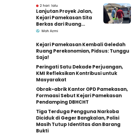
2 hari lalu
Lanjutan Proyek Jalan,
Kejari Pamekasan Sita
Berkas dari Ruang
Pemkab Pamekasan
Moh Azmi
Kejari Pamekasan Kembali Geledah
Ruang Perekonomian, Pidsus: Tunggu
Saja!
Peringati Satu Dekade Perjuangan,
KMI Refleksikan Kontribusi untuk
Masyarakat
Obrak-abrik Kantor OPD Pamekasan,
Formaasi Sebut Kejari Pamekasan
Pendamping DBHCHT
Tiga Terduga Pengguna Narkoba
Diciduk di Geger Bangkalan, Polisi
Masih Tutup Identitas dan Barang
Bukti