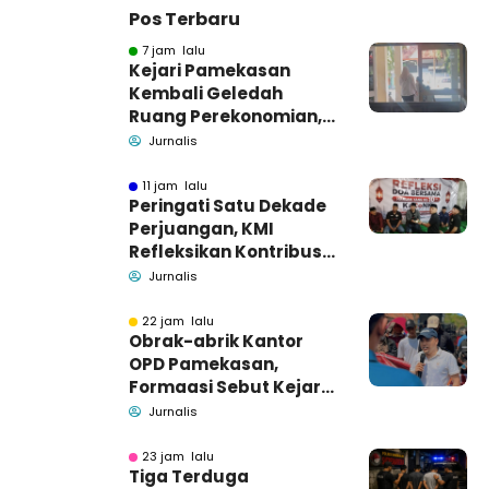
Pos Terbaru
7 jam lalu
Kejari Pamekasan
Kembali Geledah
Ruang Perekonomian,
Pidsus: Tunggu Saja!
Jurnalis
11 jam lalu
Peringati Satu Dekade
Perjuangan, KMI
Refleksikan Kontribusi
untuk Masyarakat
Jurnalis
22 jam lalu
Obrak-abrik Kantor
OPD Pamekasan,
Formaasi Sebut Kejari
Pamekasan
Jurnalis
Pendamping DBHCHT
23 jam lalu
Tiga Terduga