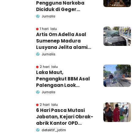
Pengguna Narkoba
Diciduk di Geger
Bangkalan, Polisi Masih
Jurnalis
Tutup Identitas dan
Barang Bukti
1 hari lalu
Artis Om Adella Asal
Sumenep Madura
Lusyana Jelita alami
kecelakaan di Wonogiri
Jurnalis
2 hari lalu
Laka Maut,
Pengangkut BBM Asal
Palengaan Laok
Pamekasan Meninggal
Jurnalis
Dunia
2 hari lalu
6 Hari Pasca Mutasi
Jabatan, Kejari Obrak-
abrik Kantor OPD
Pemkab Pamekasan
detektif_jatim