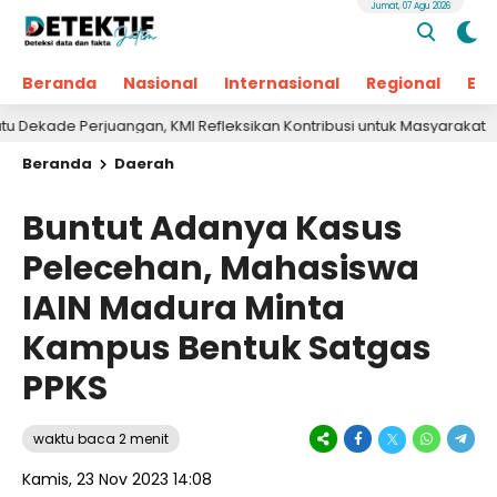
Jumat, 07 Agu 2026
Beranda
Nasional
Internasional
Regional
Ek
Perjuangan, KMI Refleksikan Kontribusi untuk Masyarakat
22 j
Beranda
Daerah
Buntut Adanya Kasus
Pelecehan, Mahasiswa
IAIN Madura Minta
Kampus Bentuk Satgas
PPKS
waktu baca 2 menit
Kamis, 23 Nov 2023 14:08