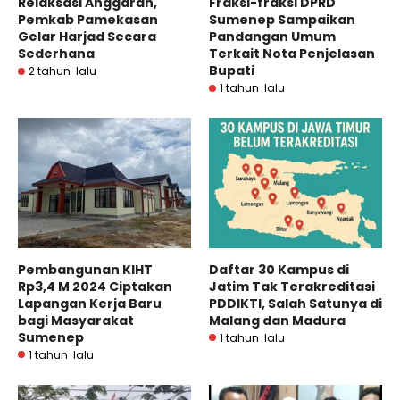
Relaksasi Anggaran,
Fraksi-fraksi DPRD
Pemkab Pamekasan
Sumenep Sampaikan
Gelar Harjad Secara
Pandangan Umum
Sederhana
Terkait Nota Penjelasan
Bupati
2 tahun lalu
1 tahun lalu
Pembangunan KIHT
Daftar 30 Kampus di
Rp3,4 M 2024 Ciptakan
Jatim Tak Terakreditasi
Lapangan Kerja Baru
PDDIKTI, Salah Satunya di
bagi Masyarakat
Malang dan Madura
Sumenep
1 tahun lalu
1 tahun lalu