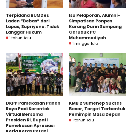
Terpidana BUMDes
Isu Pelaporan, Alumni-
Laden “Bebas” dari
Simpatisan Ponpes
Lapas, Supriyono: Tidak
Karang Durin Sampang
Langgar Hukum
Geruduk PC
Muhammadiyah
1 tahun lalu
1 minggu lalu
DKPP Pamekasan Panen
KMB 2 Sumenep Sukses
Raya Padi Serentak
Besar, Target Terbentuk
Virtual Bersama
Pemimpin Masa Depan
Presiden RI, Bupati
1 tahun lalu
Pamekasan Apresiasi
Kerja Keras Petani