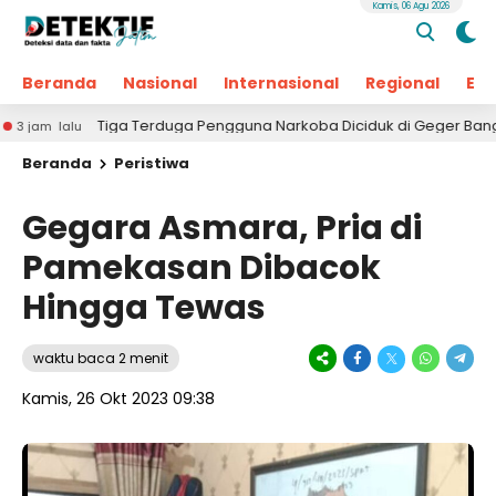
Kamis, 06 Agu 2026
Beranda
Nasional
Internasional
Regional
Ek
Tiga Terduga Pengguna Narkoba Diciduk di Geger Bangkalan, Polisi M
Beranda
Peristiwa
Gegara Asmara, Pria di
Pamekasan Dibacok
Hingga Tewas
waktu baca 2 menit
Kamis, 26 Okt 2023 09:38