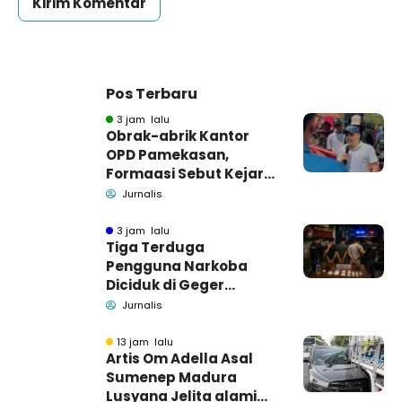
Pos Terbaru
3 jam lalu
Obrak-abrik Kantor
OPD Pamekasan,
Formaasi Sebut Kejari
Pamekasan
Jurnalis
Pendamping DBHCHT
3 jam lalu
Tiga Terduga
Pengguna Narkoba
Diciduk di Geger
Bangkalan, Polisi Masih
Jurnalis
Tutup Identitas dan
Barang Bukti
13 jam lalu
Artis Om Adella Asal
Sumenep Madura
Lusyana Jelita alami