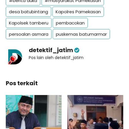
#berita duka
#masyarakat Pamekasan
desa batubintang
Kapolres Pamekasan
Kapolsek tamberu
pembacokan
persoalan asmara
puskemas batumarmar
detektif_jatim
Pos lain oleh detektif_jatim
Pos terkait