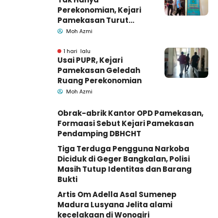
Perekonomian, Kejari
Pamekasan Turut
Geledah Ruang
Moh Azmi
Pengadaan Barang-
Jasa
1 hari lalu
Usai PUPR, Kejari
Pamekasan Geledah
Ruang Perekonomian
Moh Azmi
Obrak-abrik Kantor OPD Pamekasan,
Formaasi Sebut Kejari Pamekasan
Pendamping DBHCHT
Tiga Terduga Pengguna Narkoba
Diciduk di Geger Bangkalan, Polisi
Masih Tutup Identitas dan Barang
Bukti
Artis Om Adella Asal Sumenep
Madura Lusyana Jelita alami
kecelakaan di Wonogiri