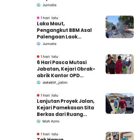
kecelakaan di Wonogiri
Jurnalis
1 hari lalu
Laka Maut,
Pengangkut BBM Asal
Palengaan Laok
Pamekasan Meninggal
Jurnalis
Dunia
1 hari lalu
6 Hari Pasca Mutasi
Jabatan, Kejari Obrak-
abrik Kantor OPD
Pemkab Pamekasan
detektif_jatim
1 hari lalu
Lanjutan Proyek Jalan,
Kejari Pamekasan Sita
Berkas dari Ruang
Pemkab Pamekasan
Moh Azmi
1 hari lalu
Tak Hanya