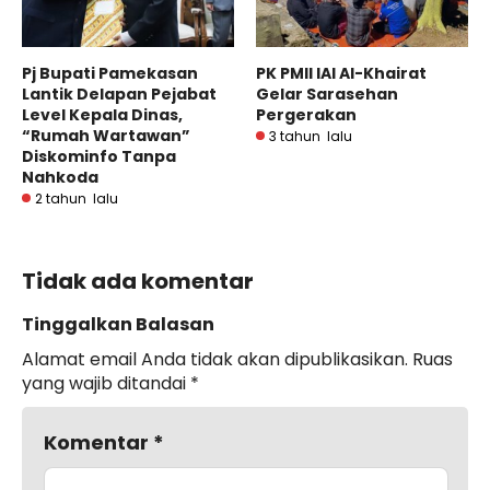
Pj Bupati Pamekasan
PK PMII IAI Al-Khairat
Lantik Delapan Pejabat
Gelar Sarasehan
Level Kepala Dinas,
Pergerakan
“Rumah Wartawan”
3 tahun lalu
Diskominfo Tanpa
Nahkoda
2 tahun lalu
Tidak ada komentar
Tinggalkan Balasan
Alamat email Anda tidak akan dipublikasikan.
Ruas
yang wajib ditandai
*
Komentar
*