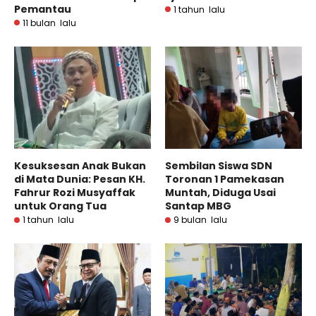
Pemantau
1 tahun lalu
11 bulan lalu
Kesuksesan Anak Bukan
Sembilan Siswa SDN
di Mata Dunia: Pesan KH.
Toronan 1 Pamekasan
Fahrur Rozi Musyaffak
Muntah, Diduga Usai
untuk Orang Tua
Santap MBG
1 tahun lalu
9 bulan lalu