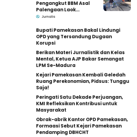
Pengangkut BBM Asal
Palengaan Laok
Pamekasan Meninggal
Jurnalis
Dunia
Bupati Pamekasan Bakal Lindungi
OPD yang Tersandung Dugaan
Korupsi
Berikan Materi Jurnalistik dan Kelas
Mental, Ketua AJP Bakar Semangat
LPM Se-Madura
Kejari Pamekasan Kembali Geledah
Ruang Perekonomian, Pidsus: Tunggu
Saja!
Peringati Satu Dekade Perjuangan,
KMI Refleksikan Kontribusi untuk
Masyarakat
Obrak-abrik Kantor OPD Pamekasan,
Formaasi Sebut Kejari Pamekasan
Pendamping DBHCHT