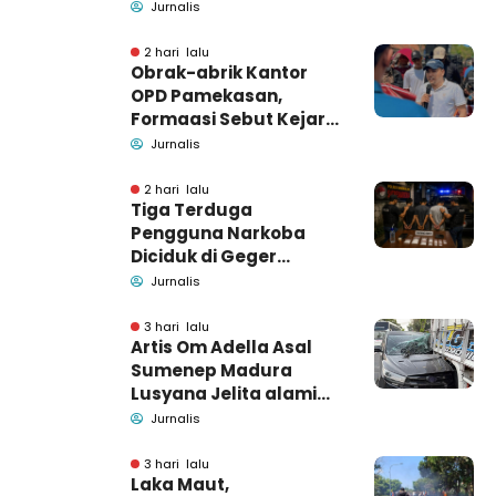
untuk Masyarakat
Jurnalis
2 hari lalu
Obrak-abrik Kantor
OPD Pamekasan,
Formaasi Sebut Kejari
Pamekasan
Jurnalis
Pendamping DBHCHT
2 hari lalu
Tiga Terduga
Pengguna Narkoba
Diciduk di Geger
Bangkalan, Polisi Masih
Jurnalis
Tutup Identitas dan
Barang Bukti
3 hari lalu
Artis Om Adella Asal
Sumenep Madura
Lusyana Jelita alami
kecelakaan di Wonogiri
Jurnalis
3 hari lalu
Laka Maut,