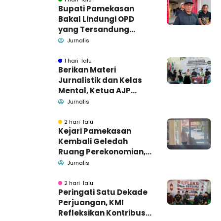
Bupati Pamekasan
Bakal Lindungi OPD
yang Tersandung
Dugaan Korupsi
Jurnalis
1 hari lalu
Berikan Materi
Jurnalistik dan Kelas
Mental, Ketua AJP
Bakar Semangat LPM
Jurnalis
Se-Madura
2 hari lalu
Kejari Pamekasan
Kembali Geledah
Ruang Perekonomian,
Pidsus: Tunggu Saja!
Jurnalis
2 hari lalu
Peringati Satu Dekade
Perjuangan, KMI
Refleksikan Kontribusi