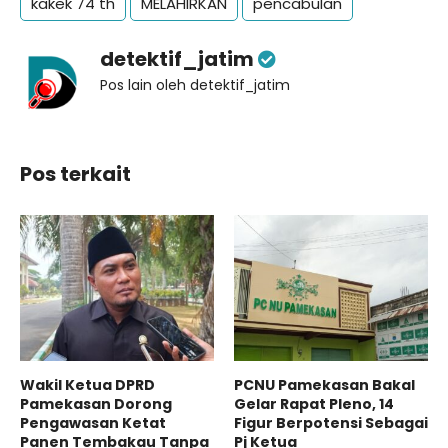
kakek 74 th
MELAHIRKAN
pencabulan
detektif_jatim
Pos lain oleh detektif_jatim
Pos terkait
Wakil Ketua DPRD
PCNU Pamekasan Bakal
Pamekasan Dorong
Gelar Rapat Pleno, 14
Pengawasan Ketat
Figur Berpotensi Sebagai
Panen Tembakau Tanpa
Pj Ketua