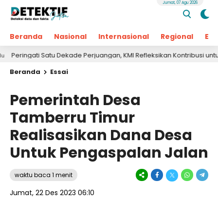
Jumat, 07 Agu 2026
Beranda
Nasional
Internasional
Regional
Ek
gati Satu Dekade Perjuangan, KMI Refleksikan Kontribusi untuk Masya
Beranda
Essai
Pemerintah Desa
Tamberru Timur
Realisasikan Dana Desa
Untuk Pengaspalan Jalan
waktu baca 1 menit
Jumat, 22 Des 2023 06:10