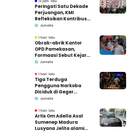
13 jam lalu
Peringati Satu Dekade
Perjuangan, KMI
Refleksikan Kontribusi
untuk Masyarakat
Jurnalis
1 hari lalu
Obrak-abrik Kantor
OPD Pamekasan,
Formaasi Sebut Kejari
Pamekasan
Jurnalis
Pendamping DBHCHT
1 hari lalu
Tiga Terduga
Pengguna Narkoba
Diciduk di Geger
Bangkalan, Polisi Masih
Jurnalis
Tutup Identitas dan
Barang Bukti
1 hari lalu
Artis Om Adella Asal
Sumenep Madura
Lusyana Jelita alami