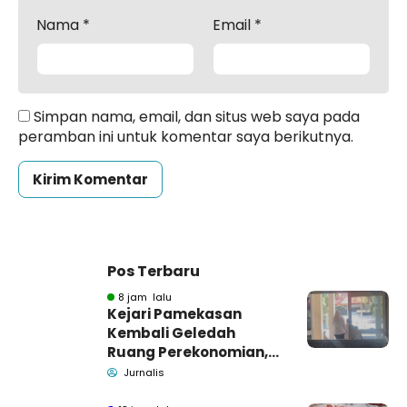
Nama
*
Email
*
Simpan nama, email, dan situs web saya pada
peramban ini untuk komentar saya berikutnya.
Pos Terbaru
8 jam lalu
Kejari Pamekasan
Kembali Geledah
Ruang Perekonomian,
Pidsus: Tunggu Saja!
Jurnalis