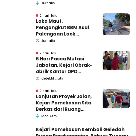
kecelakaan di Wonogiri
Jurnalis
2 hari lalu
Laka Maut,
Pengangkut BBM Asal
Palengaan Laok
Pamekasan Meninggal
Jurnalis
Dunia
2 hari lalu
6 Hari Pasca Mutasi
Jabatan, Kejari Obrak-
abrik Kantor OPD
Pemkab Pamekasan
detektif_jatim
2 hari lalu
Lanjutan Proyek Jalan,
Kejari Pamekasan Sita
Berkas dari Ruang
Pemkab Pamekasan
Moh Azmi
Kejari Pamekasan Kembali Geledah
Ruang Perekonomian, Pidsus: Tunggu