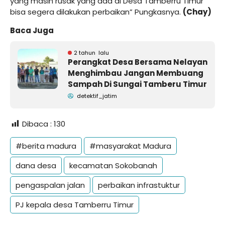
yang masih rusak yang ada di Desa Tamberru Timur
bisa segera dilakukan perbaikan” Pungkasnya.
(Chay)
Baca Juga
2 tahun lalu
Perangkat Desa Bersama Nelayan
Menghimbau Jangan Membuang
Sampah Di Sungai Tamberu Timur
detektif_jatim
Dibaca :
130
#berita madura
#masyarakat Madura
dana desa
kecamatan Sokobanah
pengaspalan jalan
perbaikan infrastuktur
PJ kepala desa Tamberru Timur