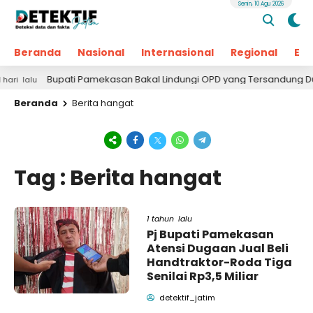
Senin, 10 Agu 2026
Beranda
Nasional
Internasional
Regional
Ek
Bupati Pamekasan Bakal Lindungi OPD yang Tersandung Dugaan K
u
Beranda
Berita hangat
Tag : Berita hangat
1 tahun lalu
Pj Bupati Pamekasan
Atensi Dugaan Jual Beli
Handtraktor-Roda Tiga
Senilai Rp3,5 Miliar
detektif_jatim