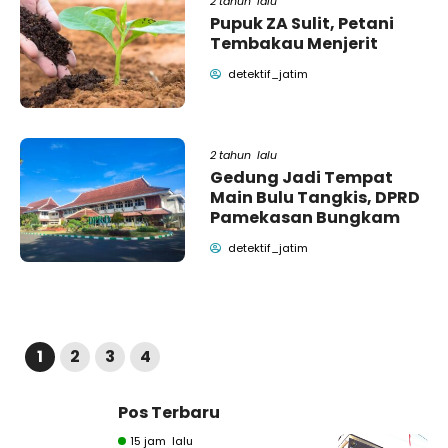
2 tahun lalu
Pupuk ZA Sulit, Petani
Tembakau Menjerit
detektif_jatim
2 tahun lalu
Gedung Jadi Tempat
Main Bulu Tangkis, DPRD
Pamekasan Bungkam
detektif_jatim
1
2
3
4
Pos Terbaru
15 jam lalu