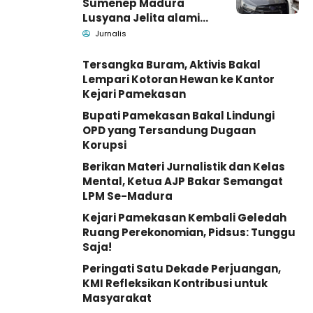
Sumenep Madura
Lusyana Jelita alami
kecelakaan di Wonogiri
Jurnalis
Tersangka Buram, Aktivis Bakal
Lempari Kotoran Hewan ke Kantor
Kejari Pamekasan
Bupati Pamekasan Bakal Lindungi
OPD yang Tersandung Dugaan
Korupsi
Berikan Materi Jurnalistik dan Kelas
Mental, Ketua AJP Bakar Semangat
LPM Se-Madura
Kejari Pamekasan Kembali Geledah
Ruang Perekonomian, Pidsus: Tunggu
Saja!
Peringati Satu Dekade Perjuangan,
KMI Refleksikan Kontribusi untuk
Masyarakat