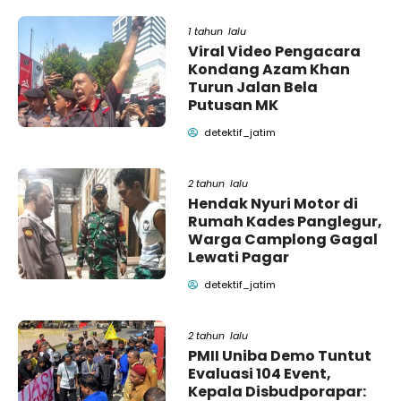
1 tahun lalu
Viral Video Pengacara
Kondang Azam Khan
Turun Jalan Bela
Putusan MK
detektif_jatim
2 tahun lalu
Hendak Nyuri Motor di
Rumah Kades Panglegur,
Warga Camplong Gagal
Lewati Pagar
detektif_jatim
2 tahun lalu
PMII Uniba Demo Tuntut
Evaluasi 104 Event,
Kepala Disbudporapar: