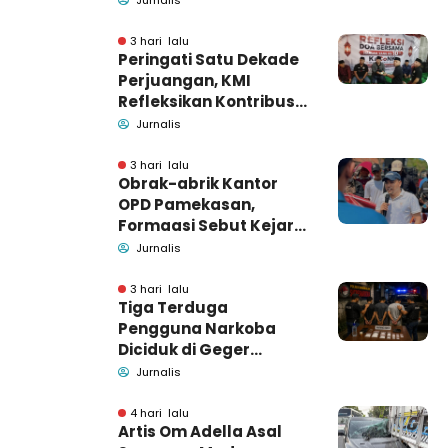
3 hari lalu
Peringati Satu Dekade
Perjuangan, KMI
Refleksikan Kontribusi
untuk Masyarakat
Jurnalis
3 hari lalu
Obrak-abrik Kantor
OPD Pamekasan,
Formaasi Sebut Kejari
Pamekasan
Jurnalis
Pendamping DBHCHT
3 hari lalu
Tiga Terduga
Pengguna Narkoba
Diciduk di Geger
Bangkalan, Polisi Masih
Jurnalis
Tutup Identitas dan
Barang Bukti
4 hari lalu
Artis Om Adella Asal