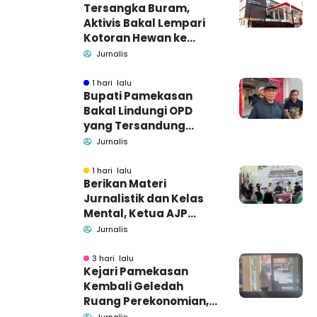
Tersangka Buram,
Aktivis Bakal Lempari
Kotoran Hewan ke
Kantor Kejari
Jurnalis
Pamekasan
1 hari lalu
Bupati Pamekasan
Bakal Lindungi OPD
yang Tersandung
Dugaan Korupsi
Jurnalis
1 hari lalu
Berikan Materi
Jurnalistik dan Kelas
Mental, Ketua AJP
Bakar Semangat LPM
Jurnalis
Se-Madura
3 hari lalu
Kejari Pamekasan
Kembali Geledah
Ruang Perekonomian,
Pidsus: Tunggu Saja!
Jurnalis