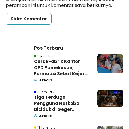
peramban ini untuk komentar saya berikutnya.
Pos Terbaru
5 jam lalu
Obrak-abrik Kantor
OPD Pamekasan,
Formaasi Sebut Kejari
Pamekasan
Jurnalis
Pendamping DBHCHT
6 jam lalu
Tiga Terduga
Pengguna Narkoba
Diciduk di Geger
Bangkalan, Polisi Masih
Jurnalis
Tutup Identitas dan
Barang Bukti
15 jam lalu