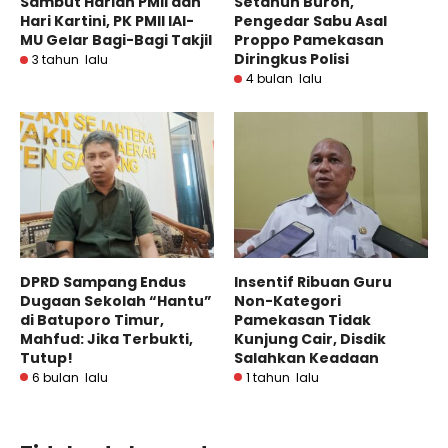
Sambut Harlah PMII dan
Setahun Buron,
Hari Kartini, PK PMII IAI-
Pengedar Sabu Asal
MU Gelar Bagi-Bagi Takjil
Proppo Pamekasan
Diringkus Polisi
3 tahun lalu
4 bulan lalu
DPRD Sampang Endus
Insentif Ribuan Guru
Dugaan Sekolah “Hantu”
Non-Kategori
di Batuporo Timur,
Pamekasan Tidak
Mahfud: Jika Terbukti,
Kunjung Cair, Disdik
Tutup!
Salahkan Keadaan
6 bulan lalu
1 tahun lalu