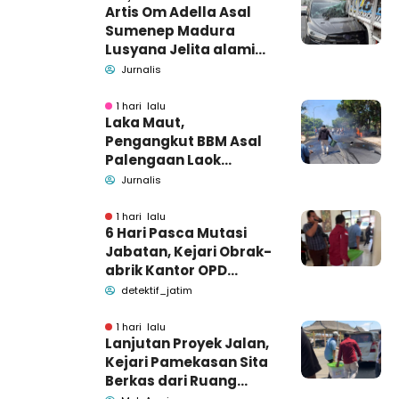
Artis Om Adella Asal
Sumenep Madura
Lusyana Jelita alami
kecelakaan di Wonogiri
Jurnalis
1 hari lalu
Laka Maut,
Pengangkut BBM Asal
Palengaan Laok
Pamekasan Meninggal
Jurnalis
Dunia
1 hari lalu
6 Hari Pasca Mutasi
Jabatan, Kejari Obrak-
abrik Kantor OPD
Pemkab Pamekasan
detektif_jatim
1 hari lalu
Lanjutan Proyek Jalan,
Kejari Pamekasan Sita
Berkas dari Ruang