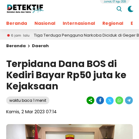
Jumat, 07 Agu 2026
Beranda
Nasional
Internasional
Regional
Ek
Tiga Terduga Pengguna Narkoba Diciduk di Geger Bangkalan, Po
 lalu
Beranda
Daerah
Terpidana Dana BOS di
Kediri Bayar Rp50 juta ke
Kejaksaan
waktu baca 1 menit
Kamis, 2 Mar 2023 07:14