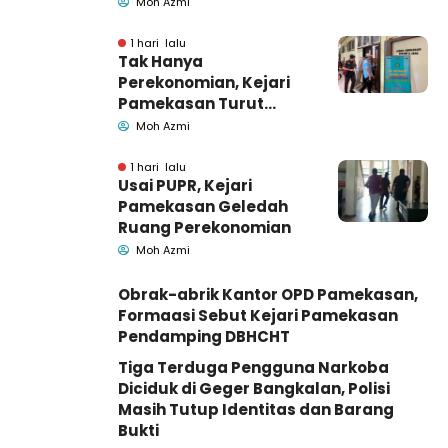
Pemkab Pamekasan
Moh Azmi
1 hari lalu
Tak Hanya
Perekonomian, Kejari
Pamekasan Turut
Geledah Ruang
Moh Azmi
Pengadaan Barang-
Jasa
1 hari lalu
Usai PUPR, Kejari
Pamekasan Geledah
Ruang Perekonomian
Moh Azmi
Obrak-abrik Kantor OPD Pamekasan,
Formaasi Sebut Kejari Pamekasan
Pendamping DBHCHT
Tiga Terduga Pengguna Narkoba
Diciduk di Geger Bangkalan, Polisi
Masih Tutup Identitas dan Barang
Bukti