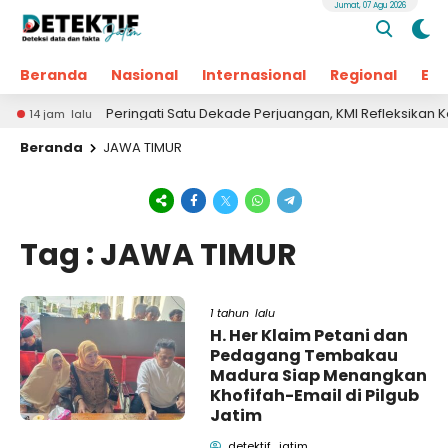
Jumat, 07 Agu 2026
Beranda
Nasional
Internasional
Regional
Ek
Peringati Satu Dekade Perjuangan, KMI Refleksikan Kontribu
jam lalu
Beranda
JAWA TIMUR
Tag : JAWA TIMUR
1 tahun lalu
H. Her Klaim Petani dan
Pedagang Tembakau
Madura Siap Menangkan
Khofifah-Email di Pilgub
Jatim
detektif_jatim