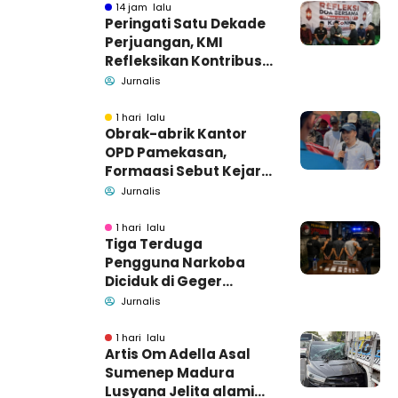
14 jam lalu
Peringati Satu Dekade
Perjuangan, KMI
Refleksikan Kontribusi
untuk Masyarakat
Jurnalis
1 hari lalu
Obrak-abrik Kantor
OPD Pamekasan,
Formaasi Sebut Kejari
Pamekasan
Jurnalis
Pendamping DBHCHT
1 hari lalu
Tiga Terduga
Pengguna Narkoba
Diciduk di Geger
Bangkalan, Polisi Masih
Jurnalis
Tutup Identitas dan
Barang Bukti
1 hari lalu
Artis Om Adella Asal
Sumenep Madura
Lusyana Jelita alami