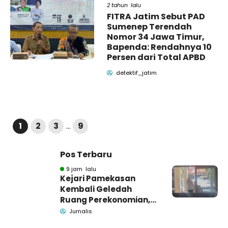
2 tahun lalu
FITRA Jatim Sebut PAD
Sumenep Terendah
Nomor 34 Jawa Timur,
Bapenda: Rendahnya 10
Persen dari Total APBD
detektif_jatim
1
2
3
…
9
Pos Terbaru
9 jam lalu
Kejari Pamekasan
Kembali Geledah
Ruang Perekonomian,
Pidsus: Tunggu Saja!
Jurnalis