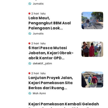
kecelakaan di Wonogiri
Jurnalis
2 hari lalu
Laka Maut,
Pengangkut BBM Asal
Palengaan Laok
Pamekasan Meninggal
Jurnalis
Dunia
2 hari lalu
6 Hari Pasca Mutasi
Jabatan, Kejari Obrak-
abrik Kantor OPD
Pemkab Pamekasan
detektif_jatim
2 hari lalu
Lanjutan Proyek Jalan,
Kejari Pamekasan Sita
Berkas dari Ruang
Pemkab Pamekasan
Moh Azmi
Kejari Pamekasan Kembali Geledah