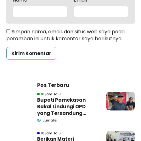
Simpan nama, email, dan situs web saya pada
peramban ini untuk komentar saya berikutnya.
Pos Terbaru
18 jam lalu
Bupati Pamekasan
Bakal Lindungi OPD
yang Tersandung
Dugaan Korupsi
Jurnalis
18 jam lalu
Berikan Materi