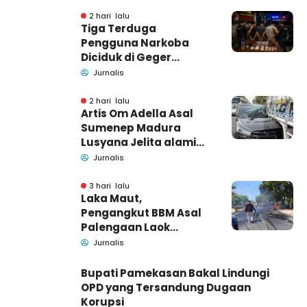
Pendamping DBHCHT
2 hari lalu
Tiga Terduga
Pengguna Narkoba
Diciduk di Geger
Bangkalan, Polisi Masih
Jurnalis
Tutup Identitas dan
Barang Bukti
2 hari lalu
Artis Om Adella Asal
Sumenep Madura
Lusyana Jelita alami
kecelakaan di Wonogiri
Jurnalis
3 hari lalu
Laka Maut,
Pengangkut BBM Asal
Palengaan Laok
Pamekasan Meninggal
Jurnalis
Dunia
Bupati Pamekasan Bakal Lindungi
OPD yang Tersandung Dugaan
Korupsi