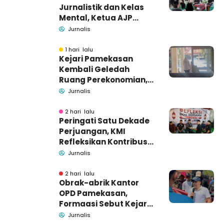
Jurnalistik dan Kelas
Mental, Ketua AJP
Bakar Semangat LPM
Jurnalis
Se-Madura
1 hari lalu
Kejari Pamekasan
Kembali Geledah
Ruang Perekonomian,
Pidsus: Tunggu Saja!
Jurnalis
2 hari lalu
Peringati Satu Dekade
Perjuangan, KMI
Refleksikan Kontribusi
untuk Masyarakat
Jurnalis
2 hari lalu
Obrak-abrik Kantor
OPD Pamekasan,
Formaasi Sebut Kejari
Pamekasan
Jurnalis