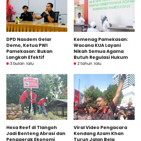
DPD Nasdem Gelar
Kemenag Pamekasan:
Demo, Ketua PWI
Wacana KUA Layani
Pamekasan: Bukan
Nikah Semua Agama
Langkah Efektif
Butuh Regulasi Hukum
3 bulan lalu
2 tahun lalu
Hexa Reef di Tlangoh
Viral Video Pengacara
Jadi Benteng Abrasi dan
Kondang Azam Khan
Penggerak Ekonomi
Turun Jalan Bela