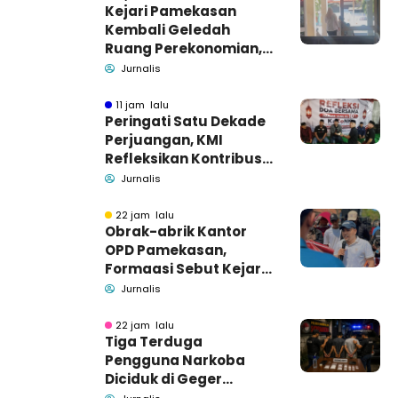
Kejari Pamekasan
Kembali Geledah
Ruang Perekonomian,
Pidsus: Tunggu Saja!
Jurnalis
11 jam lalu
Peringati Satu Dekade
Perjuangan, KMI
Refleksikan Kontribusi
untuk Masyarakat
Jurnalis
22 jam lalu
Obrak-abrik Kantor
OPD Pamekasan,
Formaasi Sebut Kejari
Pamekasan
Jurnalis
Pendamping DBHCHT
22 jam lalu
Tiga Terduga
Pengguna Narkoba
Diciduk di Geger
Bangkalan, Polisi Masih