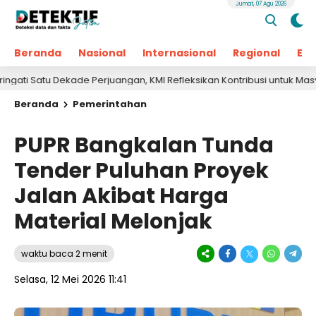
Jumat, 07 Agu 2026
Beranda
Nasional
Internasional
Regional
Ek
u Dekade Perjuangan, KMI Refleksikan Kontribusi untuk Masyarakat
Beranda
Pemerintahan
PUPR Bangkalan Tunda
Tender Puluhan Proyek
Jalan Akibat Harga
Material Melonjak
waktu baca 2 menit
Selasa, 12 Mei 2026 11:41