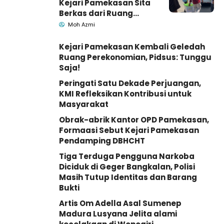
Kejari Pamekasan Sita
Berkas dari Ruang
Pemkab Pamekasan
Moh Azmi
Kejari Pamekasan Kembali Geledah
Ruang Perekonomian, Pidsus: Tunggu
Saja!
Peringati Satu Dekade Perjuangan,
KMI Refleksikan Kontribusi untuk
Masyarakat
Obrak-abrik Kantor OPD Pamekasan,
Formaasi Sebut Kejari Pamekasan
Pendamping DBHCHT
Tiga Terduga Pengguna Narkoba
Diciduk di Geger Bangkalan, Polisi
Masih Tutup Identitas dan Barang
Bukti
Artis Om Adella Asal Sumenep
Madura Lusyana Jelita alami