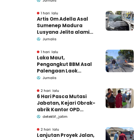
Jurnalis
Tutup Identitas dan
Barang Bukti
1 hari lalu
Artis Om Adella Asal
Sumenep Madura
Lusyana Jelita alami
kecelakaan di Wonogiri
Jurnalis
1 hari lalu
Laka Maut,
Pengangkut BBM Asal
Palengaan Laok
Pamekasan Meninggal
Jurnalis
Dunia
2 hari lalu
6 Hari Pasca Mutasi
Jabatan, Kejari Obrak-
abrik Kantor OPD
Pemkab Pamekasan
detektif_jatim
2 hari lalu
Lanjutan Proyek Jalan,