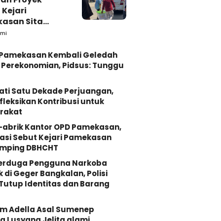
 Kejari
asan Sita
s dari Ruang
mi
ab Pamekasan
i Pamekasan Kembali Geledah
Perekonomian, Pidsus: Tunggu
ati Satu Dekade Perjuangan,
fleksikan Kontribusi untuk
rakat
-abrik Kantor OPD Pamekasan,
asi Sebut Kejari Pamekasan
mping DBHCHT
Terduga Pengguna Narkoba
k di Geger Bangkalan, Polisi
Tutup Identitas dan Barang
Om Adella Asal Sumenep
 Lusyana Jelita alami