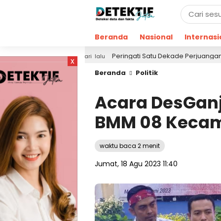
Beranda
Nasional
Internasi
!
Peringati Satu Dekade Perjuangan, KMI Refleksik
1 hari lalu
x
Beranda
Politik
Acara DesGanj
BMM 08 Keca
waktu baca 2 menit
Jumat, 18 Agu 2023 11:40