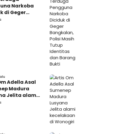
una Narkoba
k di Geger
lan, Polisi
s
 Tutup Identitas
arang Bukti
lalu
Om Adella Asal
nep Madura
a Jelita alami
akaan di
s
iri