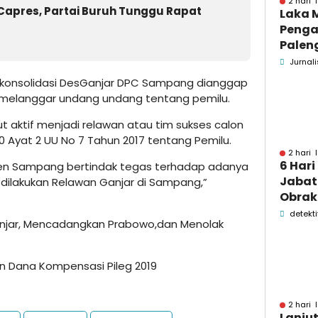
2 hari 
Capres, Partai Buruh Tunggu Rapat
Laka 
Penga
Palen
Pame
Jurnali
Menin
onsolidasi DesGanjar DPC Sampang dianggap
 melanggar undang undang tentang pemilu.
ut aktif menjadi relawan atau tim sukses calon
80 Ayat 2 UU No 7 Tahun 2017 tentang Pemilu.
2 hari 
6 Hari
en Sampang bertindak tegas terhadap adanya
Jabata
dilakukan Relawan Ganjar di Sampang,”
Obrak
OPD P
detekti
jar, Mencadangkan Prabowo,
dan Menolak
Pame
Dana Kompensasi Pileg 2019
2 hari 
Lanju