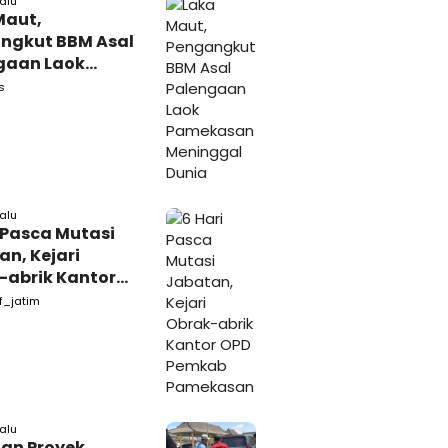
lalu
Maut,
ngkut BBM Asal
gaan Laok
kasan
s
ggal Dunia
lalu
 Pasca Mutasi
n, Kejari
-abrik Kantor
emkab
f_jatim
kasan
lalu
tan Proyek