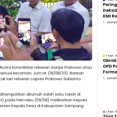
Pering
Dekad
KMI Re
Kontri
Jurnali
Masya
1 hari l
Obrak
OPD P
Acara konsolidasi relawan Ganjar Pranowo atau
Formaa
uai kecaman, Jum’at (18/08/23). Barisan
Pame
tak lain relawan capres Prabowo Subianto
Jurnali
Pend
 ditempatkan dirumah salah satu tokoh di
 pada hari rabu (09/08) melibatkan Kepala
persen Kepala Desa di Kabupaten Sampang
1 hari l
Tiga 