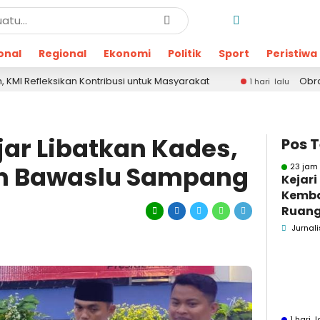
onal
Regional
Ekonomi
Politik
Sport
Peristiwa
an Kontribusi untuk Masyarakat
Obrak-abrik Kanto
1 hari lalu
ar Libatkan Kades,
Pos 
m Bawaslu Sampang
23 jam 
Kejar
Kemba
Ruang
Pidsus
Jurnali
1 hari l