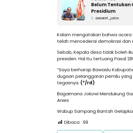
Belum Tentukan 
Presidium
detektif_jatim
Kalam mengatakan bahwa acara k
telah mencederai demokrasi dan
Sebab, Kepala desa tidak boleh ik
presiden. Hal itu tertuang Pasal 2
“Saya berharap Bawaslu Kabupat
dugaan pelanggaran pemilu yang 
tegasnya.
(*/rd)
Bagaimana Jokowi Mendukung Gan
Anies
Wabup Sampang Bantah Gelapkan 
Dibaca :
99