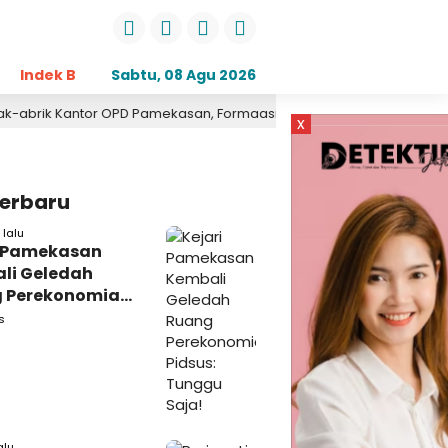
Indek Berita
Sabtu, 08 Agu 2026
Opini
Daerah
Pemerintahan
Kri
r OPD Pamekasan, Formaasi Sebut Kejari Pamekasan Pendamping 
x
Terbaru
lalu
i Pamekasan
li Geledah
 Perekonomian,
: Tunggu Saja!
s
alu