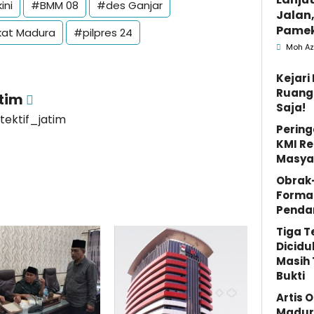
ini
#BMM 08
#des Ganjar
Jalan,
Pamek
at Madura
#pilpres 24
Berka
Moh Az
Pemk
Kejar
Ruang 
atim
Saja!
etektif_jatim
Pering
KMI Re
Masya
Obrak
Forma
Penda
Tiga 
Dicidu
Masih 
Bukti
Artis 
Madura