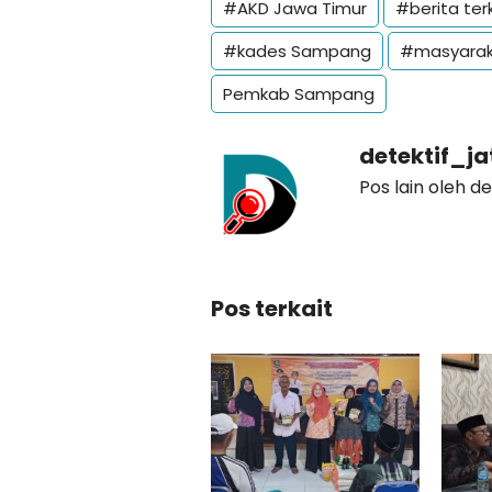
#AKD Jawa Timur
#berita terk
#kades Sampang
#masyarak
Pemkab Sampang
detektif_j
Pos lain oleh d
Pos terkait