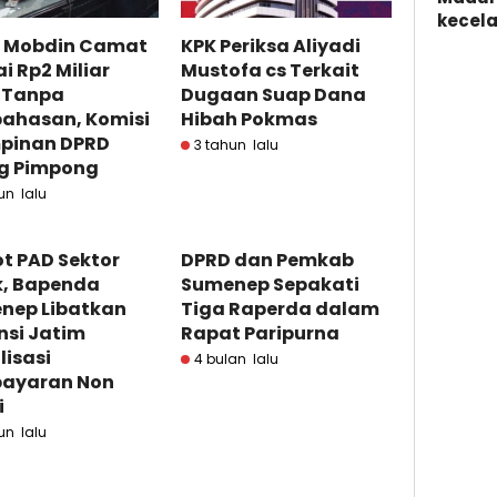
kecela
 Mobdin Camat
KPK Periksa Aliyadi
ai Rp2 Miliar
Mustofa cs Terkait
s Tanpa
Dugaan Suap Dana
ahasan, Komisi
Hibah Pokmas
mpinan DPRD
3 tahun lalu
ng Pimpong
un lalu
t PAD Sektor
DPRD dan Pemkab
k, Bapenda
Sumenep Sepakati
nep Libatkan
Tiga Raperda dalam
nsi Jatim
Rapat Paripurna
lisasi
4 bulan lalu
ayaran Non
i
un lalu