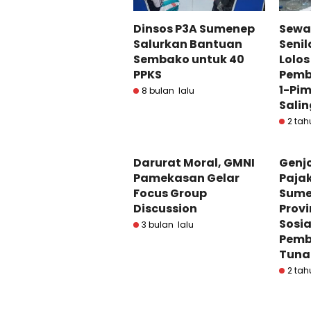
Dinsos P3A Sumenep
Sewa
Salurkan Bantuan
Senil
Sembako untuk 40
Lolo
PPKS
Pemb
1-Pi
8 bulan lalu
Sali
2 tah
Darurat Moral, GMNI
Genjo
Pamekasan Gelar
Paja
Focus Group
Sume
Discussion
Provi
Sosia
3 bulan lalu
Pemb
Tuna
2 tah