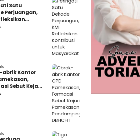
ati Satu
e Perjuangan,
fleksikan
busi untuk
s
rakat
alu
-abrik Kantor
amekasan,
si Sebut Kejari
kasan
s
amping DBHCHT
alu
Terduga