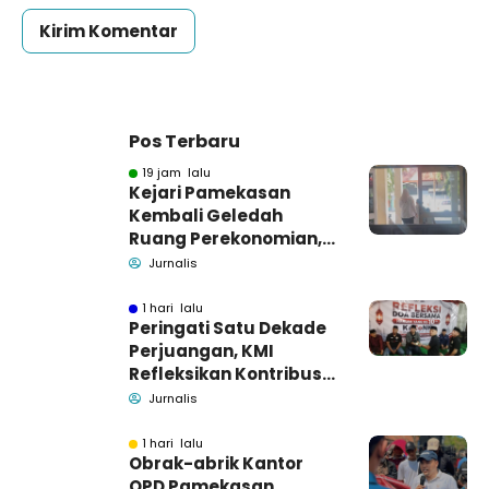
Pos Terbaru
19 jam lalu
Kejari Pamekasan
Kembali Geledah
Ruang Perekonomian,
Pidsus: Tunggu Saja!
Jurnalis
1 hari lalu
Peringati Satu Dekade
Perjuangan, KMI
Refleksikan Kontribusi
untuk Masyarakat
Jurnalis
1 hari lalu
Obrak-abrik Kantor
OPD Pamekasan,