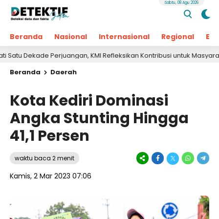
Sabtu, 08 Agu 2026
Beranda
Nasional
Internasional
Regional
Ek
ekade Perjuangan, KMI Refleksikan Kontribusi untuk Masyarakat
Beranda
Daerah
Kota Kediri Dominasi
Angka Stunting Hingga
41,1 Persen
waktu baca 2 menit
Kamis, 2 Mar 2023 07:06