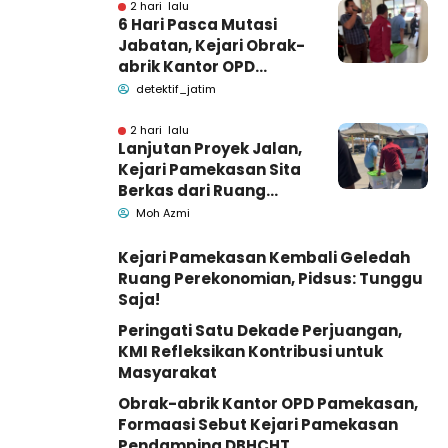
2 hari lalu
6 Hari Pasca Mutasi
Jabatan, Kejari Obrak-
abrik Kantor OPD
Pemkab Pamekasan
detektif_jatim
2 hari lalu
Lanjutan Proyek Jalan,
Kejari Pamekasan Sita
Berkas dari Ruang
Pemkab Pamekasan
Moh Azmi
Kejari Pamekasan Kembali Geledah
Ruang Perekonomian, Pidsus: Tunggu
Saja!
Peringati Satu Dekade Perjuangan,
KMI Refleksikan Kontribusi untuk
Masyarakat
Obrak-abrik Kantor OPD Pamekasan,
Formaasi Sebut Kejari Pamekasan
Pendamping DBHCHT