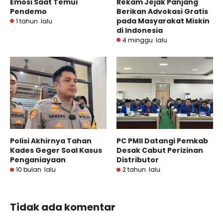
Emosi Saat Temui
Rekam Jejak Panjang
Pendemo
Berikan Advokasi Gratis
pada Masyarakat Miskin
1 tahun lalu
di Indonesia
4 minggu lalu
Polisi Akhirnya Tahan
PC PMII Datangi Pemkab
Kades Geger Soal Kasus
Desak Cabut Perizinan
Penganiayaan
Distributor
10 bulan lalu
2 tahun lalu
Tidak ada komentar