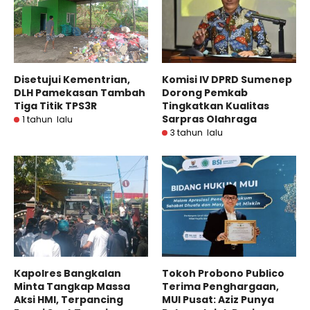
Disetujui Kementrian,
Komisi IV DPRD Sumenep
DLH Pamekasan Tambah
Dorong Pemkab
Tiga Titik TPS3R
Tingkatkan Kualitas
Sarpras Olahraga
1 tahun lalu
3 tahun lalu
Kapolres Bangkalan
Tokoh Probono Publico
Minta Tangkap Massa
Terima Penghargaan,
Aksi HMI, Terpancing
MUI Pusat: Aziz Punya