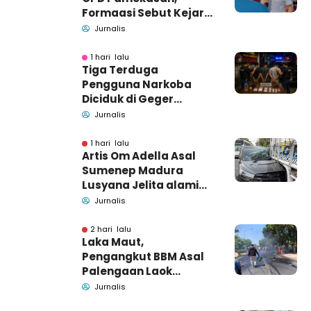
Formaasi Sebut Kejari
Pamekasan
Jurnalis
Pendamping DBHCHT
1 hari lalu
Tiga Terduga
Pengguna Narkoba
Diciduk di Geger
Bangkalan, Polisi Masih
Jurnalis
Tutup Identitas dan
Barang Bukti
1 hari lalu
Artis Om Adella Asal
Sumenep Madura
Lusyana Jelita alami
kecelakaan di Wonogiri
Jurnalis
2 hari lalu
Laka Maut,
Pengangkut BBM Asal
Palengaan Laok
Pamekasan Meninggal
Jurnalis
Dunia