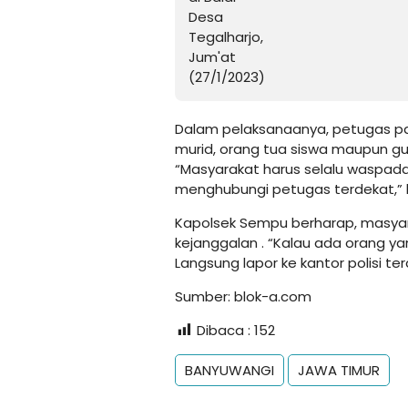
Dalam pelaksanaanya, petugas pat
murid, orang tua siswa maupun g
“Masyarakat harus selalu waspada. 
menghubungi petugas terdekat,”
Kapolsek Sempu berharap, masyar
kejanggalan . “Kalau ada orang y
Langsung lapor ke kantor polisi ter
Sumber:
blok-a.com
Dibaca :
152
BANYUWANGI
JAWA TIMUR