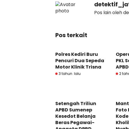
detektif_j
Pos lain oleh d
Pos terkait
Polres Kediri Buru
Opera
Pencuri Dua Sepeda
PKL S
Motor Klinik Trisna
APBD
3 tahun lalu
2 tah
Setengah Triliun
Mant
APBD Sumenep
Foto
Kesedot Belanja
Kode
Beras Pegawai-
Khol
Anggota DPRD
Nyab