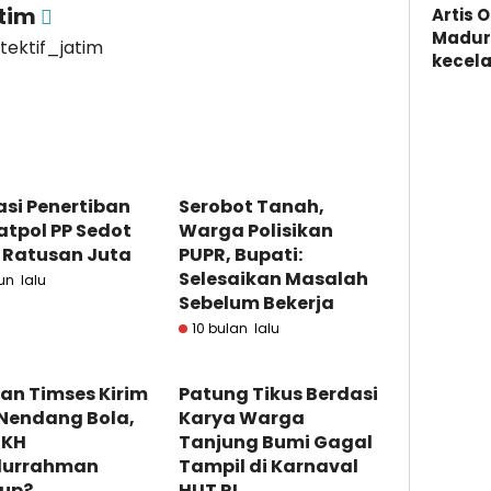
atim
Artis 
Madura
etektif_jatim
kecela
si Penertiban
Serobot Tanah,
atpol PP Sedot
Warga Polisikan
 Ratusan Juta
PUPR, Bupati:
Selesaikan Masalah
un lalu
Sebelum Bekerja
10 bulan lalu
an Timses Kirim
Patung Tikus Berdasi
 Nendang Bola,
Karya Warga
 KH
Tanjung Bumi Gagal
ilurrahman
Tampil di Karnaval
up?
HUT RI