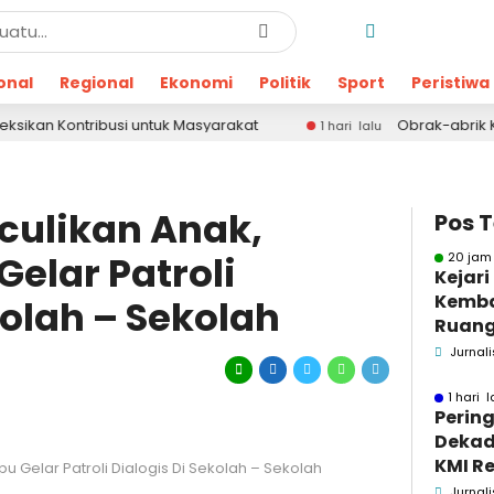
onal
Regional
Ekonomi
Politik
Sport
Peristiwa
ntribusi untuk Masyarakat
Obrak-abrik Kantor OP
1 hari lalu
nculikan Anak,
Pos 
elar Patroli
20 jam
Kejar
Kemba
kolah – Sekolah
Ruang
Pidsus
Jurnali
1 hari l
Pering
Dekad
KMI Re
u Gelar Patroli Dialogis Di Sekolah – Sekolah
Kontri
Jurnali