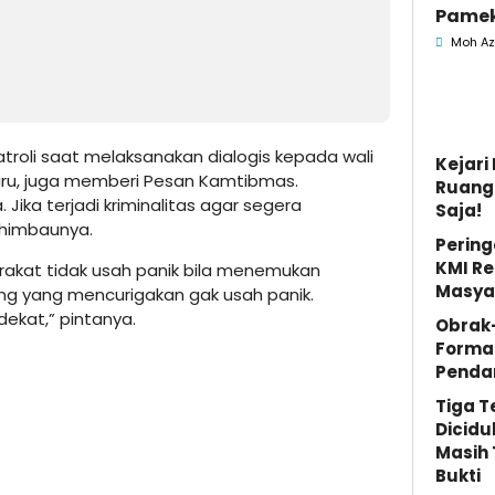
Pamek
Berka
Moh Az
Pemk
roli saat melaksanakan dialogis kepada wali
Kejar
uru, juga memberi Pesan Kamtibmas.
Ruang 
Jika terjadi kriminalitas agar segera
Saja!
 himbaunya.
Pering
KMI Re
akat tidak usah panik bila menemukan
Masya
ang yang mencurigakan gak usah panik.
dekat,” pintanya.
Obrak
Forma
Penda
Tiga 
Dicidu
Masih 
Bukti