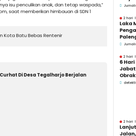
ya isu penculikan anak, dan tetap waspada,”
kecel
Jurnali
com, saat memberikan himbauan di SDN 1
Wonog
2 hari 
Laka 
Penga
kan Kota Batu Bebas Rentenir
Palen
Pame
Jurnali
Menin
2 hari 
6 Hari
Jabata
Curhat Di Desa Tegalharjo Berjalan
Obrak
OPD P
detekti
Pame
2 hari 
Lanju
Jalan,