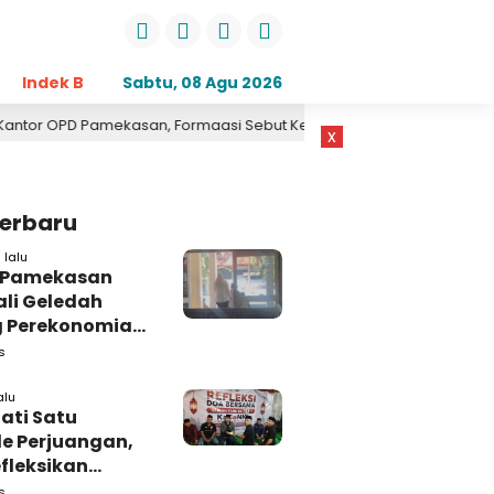
Indek Berita
Sabtu, 08 Agu 2026
Opini
Daerah
Pemerintahan
Kri
D Pamekasan, Formaasi Sebut Kejari Pamekasan Pendamping DBHCH
x
Terbaru
 lalu
i Pamekasan
li Geledah
 Perekonomian,
: Tunggu Saja!
s
alu
ati Satu
e Perjuangan,
fleksikan
busi untuk
s