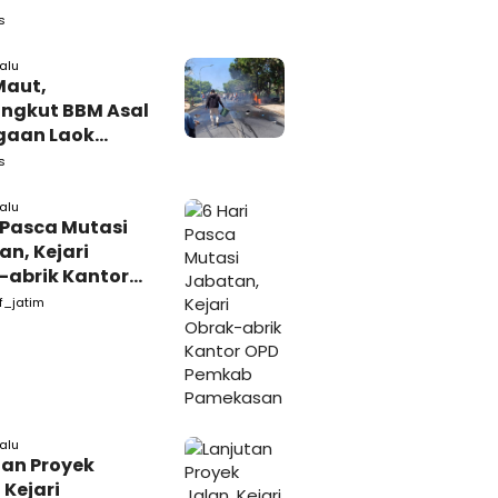
akaan di
s
iri
lalu
Maut,
ngkut BBM Asal
gaan Laok
kasan
s
ggal Dunia
lalu
 Pasca Mutasi
n, Kejari
-abrik Kantor
emkab
f_jatim
kasan
lalu
tan Proyek
 Kejari