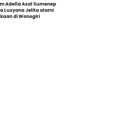
Om Adella Asal Sumenep
 Lusyana Jelita alami
kaan di Wonogiri