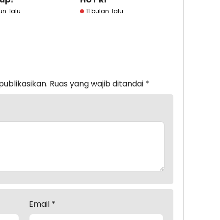
un lalu
11 bulan lalu
publikasikan.
Ruas yang wajib ditandai
*
Email
*