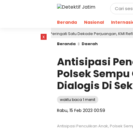
Beranda
Nasional
Internasi
Peringati Satu Dekade Perjuangan, KMI Refleksikan Ko
1 hari lalu
x
Beranda
Daerah
Antisipasi Pe
Polsek Sempu G
Dialogis Di Se
waktu baca 1 menit
Rabu, 15 Feb 2023 00:59
Antisipasi Penculikan Anak, Polsek Semp