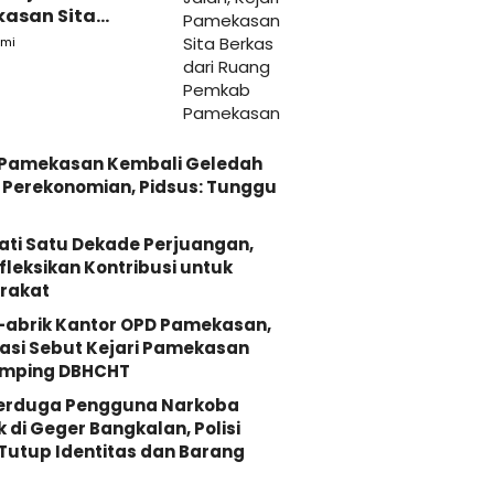
asan Sita
s dari Ruang
mi
ab Pamekasan
i Pamekasan Kembali Geledah
Perekonomian, Pidsus: Tunggu
ati Satu Dekade Perjuangan,
fleksikan Kontribusi untuk
rakat
-abrik Kantor OPD Pamekasan,
asi Sebut Kejari Pamekasan
mping DBHCHT
Terduga Pengguna Narkoba
k di Geger Bangkalan, Polisi
Tutup Identitas dan Barang