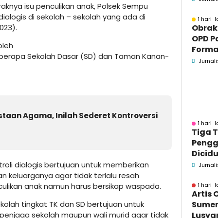
aknya isu penculikan anak, Polsek Sempu
Masya
dialogis di sekolah – sekolah yang ada di
1 hari l
023).
Obrak
OPD P
oleh
Formaa
beberapa Sekolah Dasar (SD) dan Taman Kanan-
Pame
Jurnali
Pend
staan Agama, Inilah Sederet Kontroversi
1 hari l
Tiga 
Pengg
Dicidu
Bangka
roli dialogis bertujuan untuk memberikan
Jurnali
Masih
n keluarganya agar tidak terlalu resah
dan B
ulikan anak namun harus bersikap waspada.
1 hari l
Artis 
kolah tingkat TK dan SD bertujuan untuk
Sume
enjaga sekolah maupun wali murid agar tidak
Lusyan