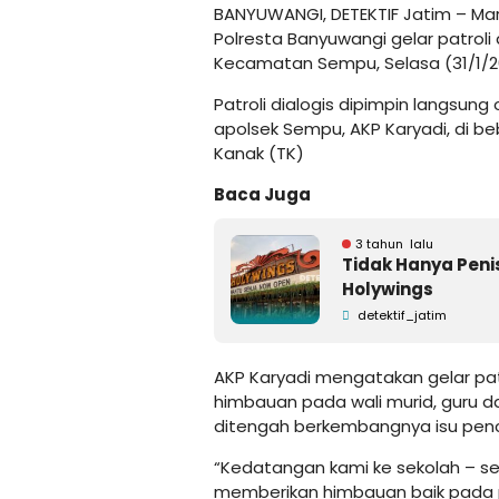
BANYUWANGI, DETEKTIF Jatim – Mar
Polresta Banyuwangi gelar patroli 
Kecamatan Sempu, Selasa (31/1/2
Patroli dialogis dipimpin langsung 
apolsek Sempu, AKP Karyadi, di 
Kanak (TK)
Baca Juga
3 tahun lalu
Tidak Hanya Peni
Holywings
detektif_jatim
AKP Karyadi mengatakan gelar pat
himbauan pada wali murid, guru da
ditengah berkembangnya isu penc
“Kedatangan kami ke sekolah – se
memberikan himbauan baik pada p