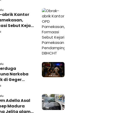
rakat
alu
-abrik Kantor
amekasan,
si Sebut Kejari
kasan
s
amping DBHCHT
alu
Terduga
una Narkoba
k di Geger
lan, Polisi
s
 Tutup Identitas
arang Bukti
alu
Om Adella Asal
nep Madura
a Jelita alami