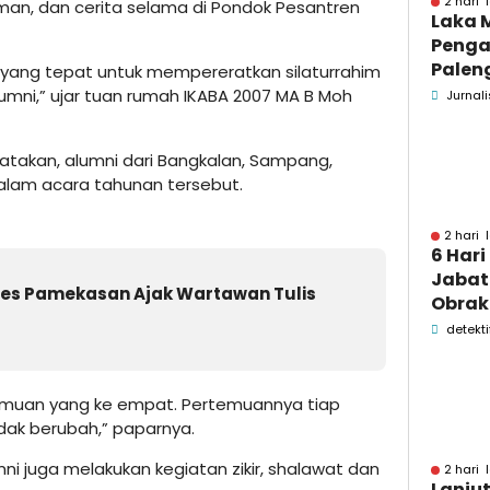
2 hari 
man, dan cerita selama di Pondok Pesantren
Laka 
Penga
Palen
yang tepat untuk mempereratkan silaturrahim
Pame
mni,” ujar tuan rumah IKABA 2007 MA B Moh
Jurnali
Menin
takan, alumni dari Bangkalan, Sampang,
lam acara tahunan tersebut.
2 hari 
6 Hari
Jabata
olres Pamekasan Ajak Wartawan Tulis
Obrak
OPD P
detekti
Pame
ertemuan yang ke empat. Pertemuannya tiap
dak berubah,” paparnya.
i juga melakukan kegiatan zikir, shalawat dan
2 hari 
Lanju