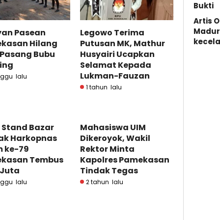
Bukti
Artis 
Madura
yan Pasean
Legowo Terima
kecela
kasan Hilang
Putusan MK, Mathur
 Pasang Bubu
Husyairi Ucapkan
ing
Selamat Kepada
Lukman-Fauzan
ggu lalu
1 tahun lalu
 Stand Bazar
Mahasiswa UIM
ak Harkopnas
Dikeroyok, Wakil
m ke-79
Rektor Minta
kasan Tembus
Kapolres Pamekasan
 Juta
Tindak Tegas
ggu lalu
2 tahun lalu