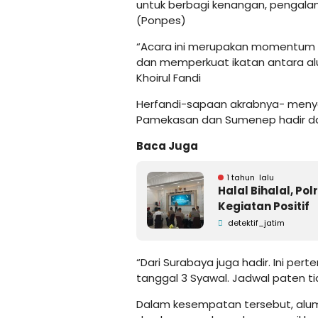
untuk berbagi kenangan, pengala
(Ponpes)
“Acara ini merupakan momentum 
dan memperkuat ikatan antara alu
Khoirul Fandi
Herfandi-sapaan akrabnya- menya
Pamekasan dan Sumenep hadir da
Baca Juga
1 tahun lalu
Halal Bihalal, P
Kegiatan Positif
detektif_jatim
“Dari Surabaya juga hadir. Ini p
tanggal 3 Syawal. Jadwal paten ti
Dalam kesempatan tersebut, alumn