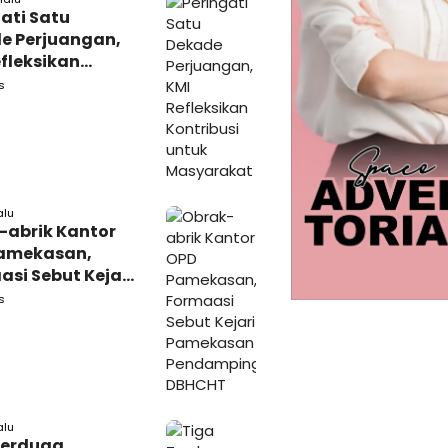
ati Satu
e Perjuangan,
fleksikan
busi untuk
s
rakat
alu
-abrik Kantor
amekasan,
si Sebut Kejari
kasan
s
amping DBHCHT
alu
Terduga