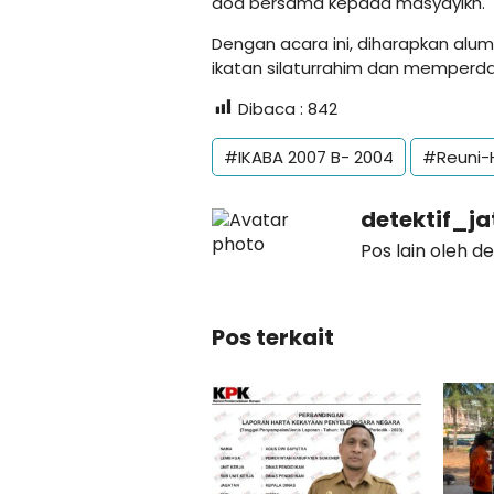
doa bersama kepada masyayikh.
Dengan acara ini, diharapkan al
ikatan silaturrahim dan memper
Dibaca :
842
#IKABA 2007 B- 2004
#Reuni-H
detektif_j
Pos lain oleh d
Pos terkait