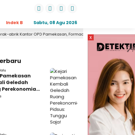
Indek Berita
Sabtu, 08 Agu 2026
Opini
Daerah
Pemerintahan
Kri
or OPD Pamekasan, Formaasi Sebut Kejari Pamekasan Pendamping 
x
Terbaru
lalu
i Pamekasan
li Geledah
 Perekonomian,
: Tunggu Saja!
s
lalu