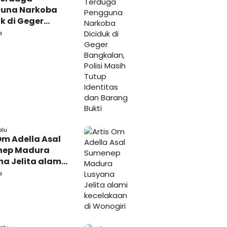
una Narkoba
k di Geger
lan, Polisi
s
 Tutup Identitas
arang Bukti
alu
Om Adella Asal
nep Madura
a Jelita alami
akaan di
s
iri