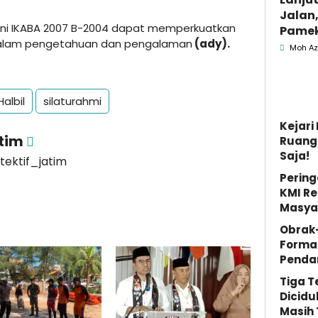
Jalan,
umni IKABA 2007 B-2004 dapat memperkuatkan
Pamek
dalam pengetahuan dan pengalaman
(ady).
Berka
Moh Az
Pemk
albil
silaturahmi
Kejar
atim
Ruang 
Saja!
etektif_jatim
Pering
KMI Re
Masya
Obrak
Forma
Penda
Tiga 
Dicidu
Masih 