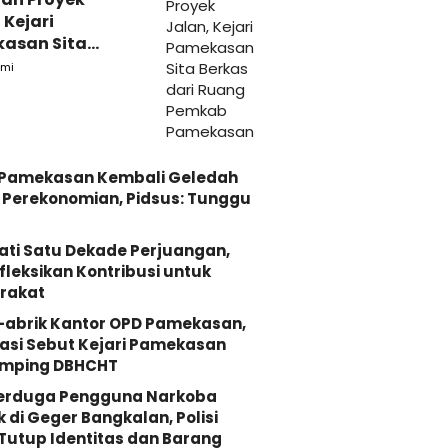
 Kejari
asan Sita
s dari Ruang
mi
ab Pamekasan
i Pamekasan Kembali Geledah
Perekonomian, Pidsus: Tunggu
ati Satu Dekade Perjuangan,
fleksikan Kontribusi untuk
rakat
-abrik Kantor OPD Pamekasan,
asi Sebut Kejari Pamekasan
mping DBHCHT
Terduga Pengguna Narkoba
k di Geger Bangkalan, Polisi
Tutup Identitas dan Barang