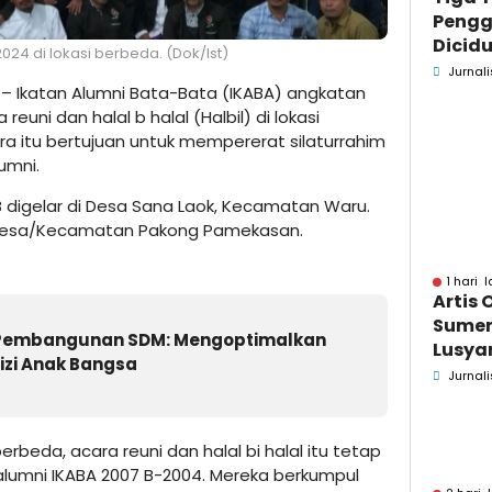
Pengg
Dicidu
024 di lokasi berbeda. (Dok/Ist)
Bangka
Jurnali
– Ikatan Alumni Bata-Bata (IKABA) angkatan
Masih
uni dan halal b halal (Halbil) di lokasi
dan B
ra itu bertujuan untuk mempererat silaturrahim
umni.
B digelar di Desa Sana Laok, Kecamatan Waru.
i Desa/Kecamatan Pakong Pamekasan.
1 hari l
Artis 
Sume
 Pembangunan SDM: Mengoptimalkan
Lusyan
izi Anak Bangsa
kecel
Jurnali
Wonog
erbeda, acara reuni dan halal bi halal itu tetap
umni IKABA 2007 B-2004. Mereka berkumpul