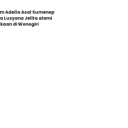
Om Adella Asal Sumenep
 Lusyana Jelita alami
kaan di Wonogiri