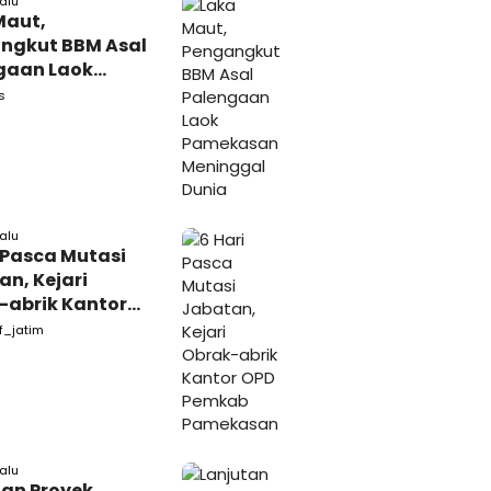
lalu
Maut,
ngkut BBM Asal
gaan Laok
kasan
s
ggal Dunia
lalu
 Pasca Mutasi
n, Kejari
-abrik Kantor
emkab
f_jatim
kasan
lalu
tan Proyek