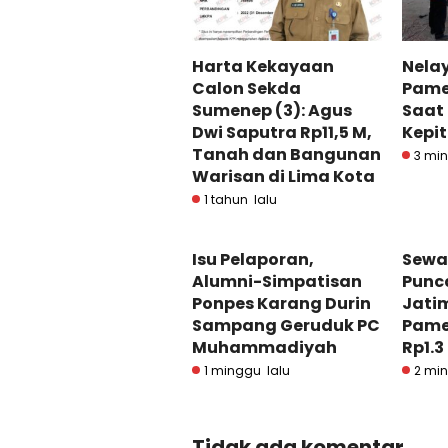
Harta Kekayaan
Nela
Calon Sekda
Pame
Sumenep (3): Agus
Saat
Dwi Saputra Rp11,5 M,
Kepit
Tanah dan Bangunan
3 min
Warisan di Lima Kota
1 tahun lalu
Isu Pelaporan,
Sewa
Alumni-Simpatisan
Punc
Ponpes Karang Durin
Jati
Sampang Geruduk PC
Pame
Muhammadiyah
Rp1.3
1 minggu lalu
2 min
Tidak ada komentar