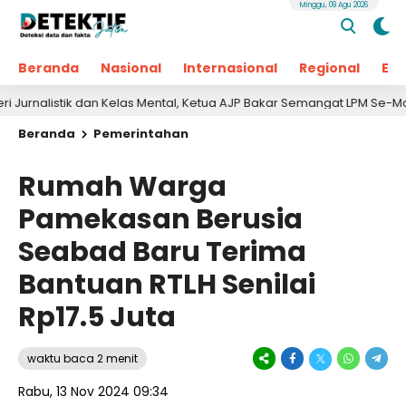
Minggu, 09 Agu 2026
Beranda
Nasional
Internasional
Regional
Ek
stik dan Kelas Mental, Ketua AJP Bakar Semangat LPM Se-Madura
Beranda
Pemerintahan
Rumah Warga
Pamekasan Berusia
Seabad Baru Terima
Bantuan RTLH Senilai
Rp17.5 Juta
waktu baca 2 menit
Rabu, 13 Nov 2024 09:34