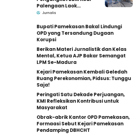
Palengaan Laok
Pamekasan Meninggal
Jurnalis
Dunia
Bupati Pamekasan Bakal Lindungi
OPD yang Tersandung Dugaan
Korupsi
Berikan Materi Jurnalistik dan Kelas
Mental, Ketua AJP Bakar Semangat
LPM Se-Madura
Kejari Pamekasan Kembali Geledah
Ruang Perekonomian, Pidsus: Tunggu
Saja!
Peringati Satu Dekade Perjuangan,
KMI Refleksikan Kontribusi untuk
Masyarakat
Obrak-abrik Kantor OPD Pamekasan,
Formaasi Sebut Kejari Pamekasan
Pendamping DBHCHT