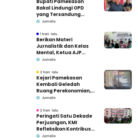
Bupati Pamekasan
Bakal Lindungi OPD
yang Tersandung
Dugaan Korupsi
Jurnalis
1 hari lalu
Berikan Materi
Jurnalistik dan Kelas
Mental, Ketua AJP
Bakar Semangat LPM
Jurnalis
Se-Madura
2 hari lalu
Kejari Pamekasan
Kembali Geledah
Ruang Perekonomian,
Pidsus: Tunggu Saja!
Jurnalis
2 hari lalu
Peringati Satu Dekade
Perjuangan, KMI
Refleksikan Kontribusi
untuk Masyarakat
Jurnalis