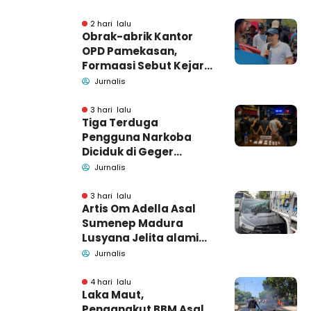
2 hari lalu
Obrak-abrik Kantor
OPD Pamekasan,
Formaasi Sebut Kejari
Pamekasan
Jurnalis
Pendamping DBHCHT
3 hari lalu
Tiga Terduga
Pengguna Narkoba
Diciduk di Geger
Bangkalan, Polisi Masih
Jurnalis
Tutup Identitas dan
Barang Bukti
3 hari lalu
Artis Om Adella Asal
Sumenep Madura
Lusyana Jelita alami
kecelakaan di Wonogiri
Jurnalis
4 hari lalu
Laka Maut,
Pengangkut BBM Asal