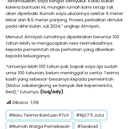
“Alhamdulillah, saya sangat bersyukur. Kalau bukan
karena bantuan ini, mungkin rumah kami tetap tak
akan diperbaiki. Rumah saya ukurannya sekitar 6 meter
lebar dan 8,5 meter panjang. Proses perbaikan dimulai
pada akhir bulan Juli 2024,” ungkap Atmiyati..
Menurut Atmiyati rumahnya diperkirakan berumur 100
tahun lebih, ia mengucapkan rasa terimakasihnya
kepada pemerintah atas perhatian yang diberikan
kepada keluarganya.
“Umurnya lebih 100 tahun pak, bapak saya aja sudah
umur 100 tahunan, belum meninggal ia cerita. Terima
kasih yang sebesar-besarnya kepada pemerintah
(Mator sakalangkong se benyak dek kapemerinta,
Red),” tuturnya.
(luq/ady)
Dibaca :
1,118
#Baru Terima Bantuan RTLH
#Rp17.5 Juta
#Rumah Warga Pamekasan
#Seabad