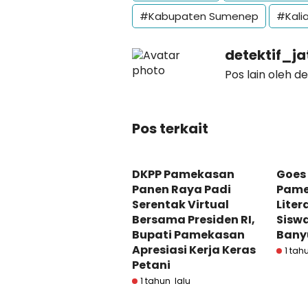
#Kabupaten Sumenep
#Kali
detektif_j
Pos lain oleh d
Pos terkait
DKPP Pamekasan
Goes 
Panen Raya Padi
Pame
Serentak Virtual
Liter
Bersama Presiden RI,
Sisw
Bupati Pamekasan
Bany
Apresiasi Kerja Keras
1 tah
Petani
1 tahun lalu