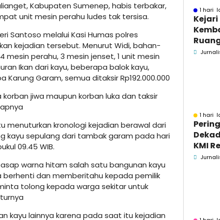
lianget, Kabupaten Sumenep, habis terbakar,
1 hari l
pat unit mesin perahu ludes tak tersisa.
Kejar
Kemba
ri Santoso melalui Kasi Humas polres
Ruang
n kejadian tersebut. Menurut Widi, bahan-
Pidsus
Jurnali
 mesin perahu, 3 mesin jenset, 1 unit mesin
muran Ikan dari kayu, beberapa balok kayu,
pa Karung Garam, semua ditaksir Rp192.000.000
a korban jiwa maupun korban luka dan taksir
ucapnya
1 hari l
Pering
 menuturkan kronologi kejadian berawal dari
Dekad
ng kayu sepulang dari tambak garam pada hari
KMI Re
pukul 09.45 WIB.
Kontri
Jurnali
n asap warna hitam salah satu bangunan kayu
Masya
ia berhenti dan memberitahu kepada pemilik
minta tolong kepada warga sekitar untuk
turnya
n kayu lainnya karena pada saat itu kejadian