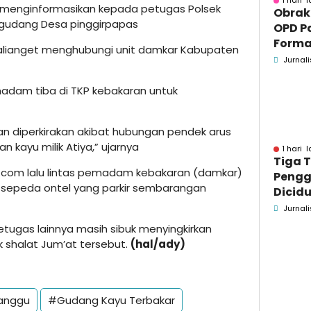
1 hari l
a menginformasikan kepada petugas Polsek
Obrak
di gudang Desa pinggirpapas
OPD P
Formaa
Kalianget menghubungi unit damkar Kabupaten
Pame
Jurnali
Pend
emadam tiba di TKP kebakaran untuk
n diperkirakan akibat hubungan pendek arus
an kayu milik Atiya,” ujarnya
1 hari l
Tiga 
.com lalu lintas pemadam kebakaran (damkar)
Pengg
sepeda ontel yang parkir sembarangan
Dicidu
Bangka
Jurnali
Masih
etugas lainnya masih sibuk menyingkirkan
dan B
shalat Jum’at tersebut.
(hal/ady)
anggu
#Gudang Kayu Terbakar