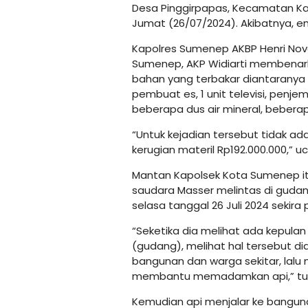
Desa Pinggirpapas, Kecamatan Ka
Jumat (26/07/2024). Akibatnya, em
Kapolres Sumenep AKBP Henri Nove
Sumenep, AKP Widiarti membenarka
bahan yang terbakar diantaranya 4
pembuat es, 1 unit televisi, penje
beberapa dus air mineral, bebera
“Untuk kejadian tersebut tidak ad
kerugian materil Rp192.000.000,” 
Mantan Kapolsek Kota Sumenep itu
saudara Masser melintas di guda
selasa tanggal 26 Juli 2024 sekira 
“Seketika dia melihat ada kepula
(gudang), melihat hal tersebut d
bangunan dan warga sekitar, lalu 
membantu memadamkan api,” tu
Kemudian api menjalar ke banguna