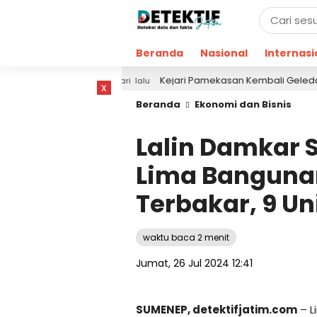
Beranda
Nasional
Internasi
ra
Kejari Pamekasan Kembali Geledah Ruang Perek
1 hari lalu
x
Beranda
Ekonomi dan Bisnis
Lalin Damkar 
Lima Banguna
Terbakar, 9 Un
waktu baca 2 menit
Jumat, 26 Jul 2024 12:41
SUMENEP, detektifjatim.com
– L