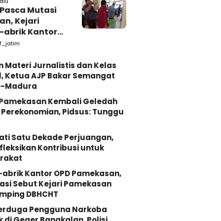
lalu
 Pasca Mutasi
n, Kejari
-abrik Kantor
emkab
f_jatim
kasan
n Materi Jurnalistis dan Kelas
, Ketua AJP Bakar Semangat
e-Madura
i Pamekasan Kembali Geledah
Perekonomian, Pidsus: Tunggu
ati Satu Dekade Perjuangan,
fleksikan Kontribusi untuk
rakat
-abrik Kantor OPD Pamekasan,
asi Sebut Kejari Pamekasan
mping DBHCHT
Terduga Pengguna Narkoba
k di Geger Bangkalan, Polisi