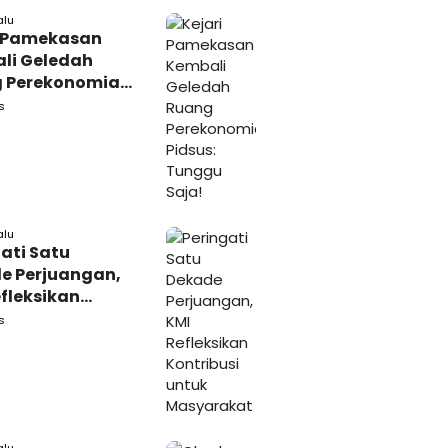
alu
i Pamekasan
li Geledah
 Perekonomian,
: Tunggu Saja!
s
alu
ati Satu
e Perjuangan,
fleksikan
busi untuk
s
rakat