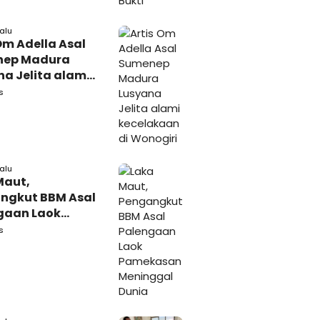
lalu
Om Adella Asal
nep Madura
a Jelita alami
akaan di
s
iri
lalu
Maut,
ngkut BBM Asal
gaan Laok
kasan
s
ggal Dunia