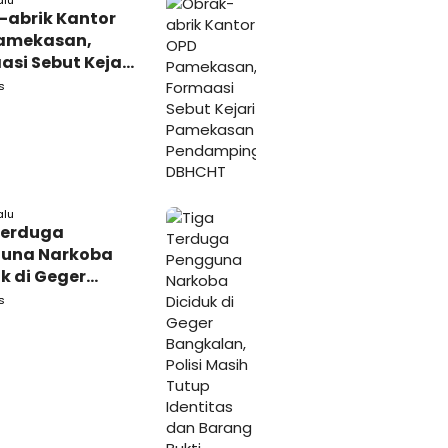
alu
-abrik Kantor
amekasan,
si Sebut Kejari
kasan
s
amping DBHCHT
alu
Terduga
una Narkoba
k di Geger
lan, Polisi
s
 Tutup Identitas
arang Bukti