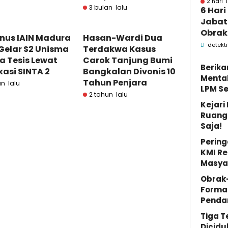
2 hari 
3 bulan lalu
6 Hari
Jabata
Obrak
nus IAIN Madura
Hasan-Wardi Dua
OPD P
detekti
Gelar S2 Unisma
Terdakwa Kasus
Pame
a Tesis Lewat
Carok Tanjung Bumi
Berika
kasi SINTA 2
Bangkalan Divonis 10
Mental
Tahun Penjara
un lalu
LPM S
2 tahun lalu
Kejar
Ruang 
Saja!
Pering
KMI Re
Masya
Obrak
Forma
Penda
Tiga 
Dicidu