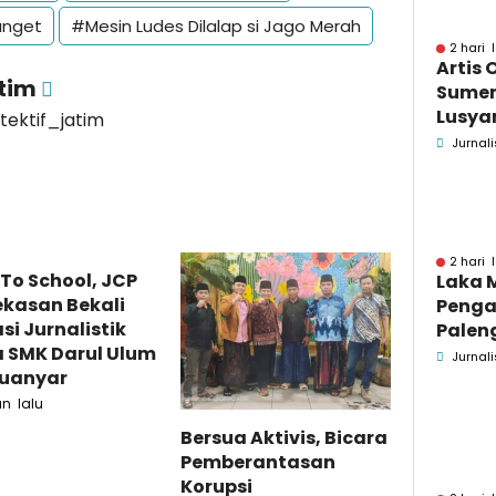
anget
#Mesin Ludes Dilalap si Jago Merah
2 hari 
Artis 
atim
Sume
Lusyan
etektif_jatim
kecel
Jurnali
Wonog
2 hari 
To School, JCP
Laka 
kasan Bekali
Penga
asi Jurnalistik
Palen
a SMK Darul Ulum
Pame
Jurnali
uanyar
Menin
un lalu
Bersua Aktivis, Bicara
Pemberantasan
Korupsi