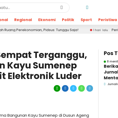
onal
Regional
Ekonomi
Politik
Sport
Peristiwa
onomian, Pidsus: Tunggu Saja!
Peringati Satu De
1 hari lalu
Sempat Terganggu,
Pos 
n Kayu Sumenep
8 menit
Berika
Jurnal
it Elektronik Luder
Menta
Bakar
Jurnali
Se-M
ima Bangunan Kayu Sumenep di Dusun Ageng