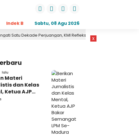
Indek Berita
Sabtu, 08 Agu 2026
Opini
Daerah
Pemerintahan
Kri
kade Perjuangan, KMI Refleksikan Kontribusi untuk Masyarakat
x
Terbaru
 lalu
n Materi
istis dan Kelas
l, Ketua AJP
 Semangat LPM
s
adura