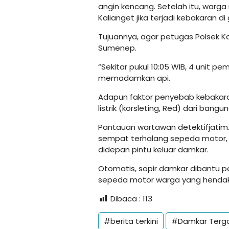
angin kencang. Setelah itu, warg
Kalianget jika terjadi kebakaran 
Tujuannya, agar petugas Polsek 
Sumenep.
“Sekitar pukul 10:05 WIB, 4 unit p
memadamkan api.
Adapun faktor penyebab kebakara
listrik (korsleting, Red) dari bangun
Pantauan wartawan detektifjatim
sempat terhalang sepeda motor, 
didepan pintu keluar damkar.
Otomatis, sopir damkar dibantu p
sepeda motor warga yang hendak 
Dibaca :
113
#berita terkini
#Damkar Terg