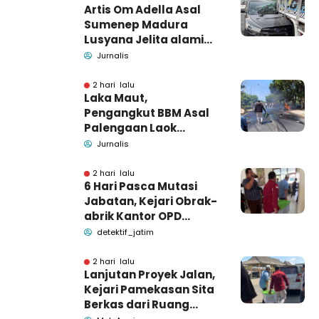
Artis Om Adella Asal
Sumenep Madura
Lusyana Jelita alami
kecelakaan di Wonogiri
Jurnalis
2 hari lalu
Laka Maut,
Pengangkut BBM Asal
Palengaan Laok
Pamekasan Meninggal
Jurnalis
Dunia
2 hari lalu
6 Hari Pasca Mutasi
Jabatan, Kejari Obrak-
abrik Kantor OPD
Pemkab Pamekasan
detektif_jatim
2 hari lalu
Lanjutan Proyek Jalan,
Kejari Pamekasan Sita
Berkas dari Ruang