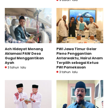
Ach Hidayat Menang
PWI Jawa Timur Gelar
Aklamasi PAW Desa
Pleno Penggantian
Gugul Menggantikan
Antarwaktu, Hairul Anam
Ayah
Terpilih sebagai Ketua
PWI Pamekasan
3 tahun lalu
3 tahun lalu