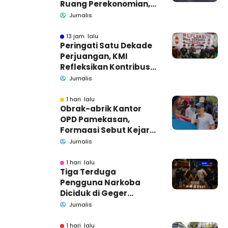
Ruang Perekonomian,
Pidsus: Tunggu Saja!
Jurnalis
13 jam lalu
Peringati Satu Dekade
Perjuangan, KMI
Refleksikan Kontribusi
untuk Masyarakat
Jurnalis
1 hari lalu
Obrak-abrik Kantor
OPD Pamekasan,
Formaasi Sebut Kejari
Pamekasan
Jurnalis
Pendamping DBHCHT
1 hari lalu
Tiga Terduga
Pengguna Narkoba
Diciduk di Geger
Bangkalan, Polisi Masih
Jurnalis
Tutup Identitas dan
Barang Bukti
1 hari lalu