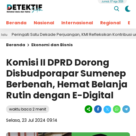
Jumat, 07 Agu 2026
Beranda
Nasional
Internasional
Regional
Ek
ngati Satu Dekade Perjuangan, KMI Refleksikan Kontribusi untuk Masya
Beranda
Ekonomi dan Bisnis
Komisi II DPRD Dorong
Disbudporapar Sumenep
Berbenah, Hemat Belanja
Rutin dengan E-Digital
waktu baca 2 menit
Selasa, 23 Jul 2024 09:14