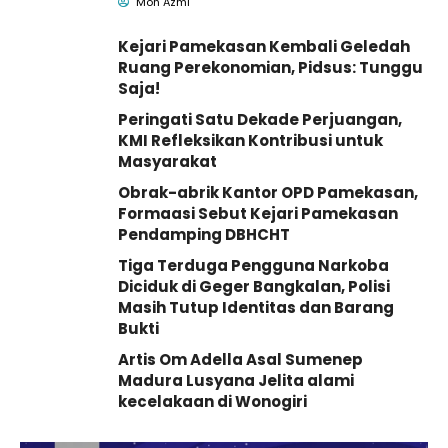
Pemkab Pamekasan
Moh Azmi
Kejari Pamekasan Kembali Geledah
Ruang Perekonomian, Pidsus: Tunggu
Saja!
Peringati Satu Dekade Perjuangan,
KMI Refleksikan Kontribusi untuk
Masyarakat
Obrak-abrik Kantor OPD Pamekasan,
Formaasi Sebut Kejari Pamekasan
Pendamping DBHCHT
Tiga Terduga Pengguna Narkoba
Diciduk di Geger Bangkalan, Polisi
Masih Tutup Identitas dan Barang
Bukti
Artis Om Adella Asal Sumenep
Madura Lusyana Jelita alami
kecelakaan di Wonogiri