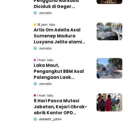
Pengguna Narkoba
Diciduk di Geger
Bangkalan, Polisi Masih
Jurnalis
Tutup Identitas dan
Barang Bukti
18 jam lalu
Artis Om Adella Asal
Sumenep Madura
Lusyana Jelita alami
kecelakaan di Wonogiri
Jurnalis
1 hari lalu
Laka Maut,
Pengangkut BBM Asal
Palengaan Laok
Pamekasan Meninggal
Jurnalis
Dunia
1 hari lalu
6 Hari Pasca Mutasi
Jabatan, Kejari Obrak-
abrik Kantor OPD
Pemkab Pamekasan
detektif_jatim