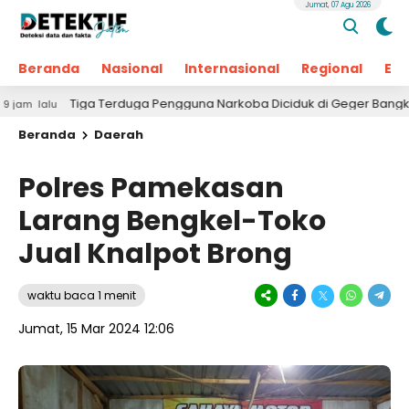
Jumat, 07 Agu 2026
Beranda
Nasional
Internasional
Regional
Ek
Tiga Terduga Pengguna Narkoba Diciduk di Geger Bangkalan, Polisi M
Beranda
Daerah
Polres Pamekasan
Larang Bengkel-Toko
Jual Knalpot Brong
waktu baca 1 menit
Jumat, 15 Mar 2024 12:06