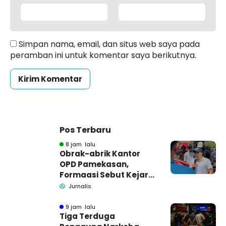
Simpan nama, email, dan situs web saya pada
peramban ini untuk komentar saya berikutnya.
Pos Terbaru
8 jam lalu
Obrak-abrik Kantor
OPD Pamekasan,
Formaasi Sebut Kejari
Pamekasan
Jurnalis
Pendamping DBHCHT
9 jam lalu
Tiga Terduga