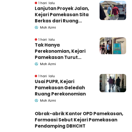
1 hari lalu
Lanjutan Proyek Jalan,
Kejari Pamekasan Sita
Berkas dari Ruang
Pemkab Pamekasan
Moh Azmi
1 hari lalu
Tak Hanya
Perekonomian, Kejari
Pamekasan Turut
Geledah Ruang
Moh Azmi
Pengadaan Barang-
Jasa
1 hari lalu
Usai PUPR, Kejari
Pamekasan Geledah
Ruang Perekonomian
Moh Azmi
Obrak-abrik Kantor OPD Pamekasan,
Formaasi Sebut Kejari Pamekasan
Pendamping DBHCHT