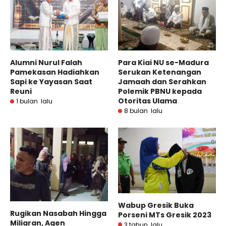
Alumni Nurul Falah
Para Kiai NU se-Madura
Pamekasan Hadiahkan
Serukan Ketenangan
Sapi ke Yayasan Saat
Jamaah dan Serahkan
Reuni
Polemik PBNU kepada
Otoritas Ulama
1 bulan lalu
8 bulan lalu
Wabup Gresik Buka
Rugikan Nasabah Hingga
Porseni MTs Gresik 2023
Miliaran, Agen
3 tahun lalu