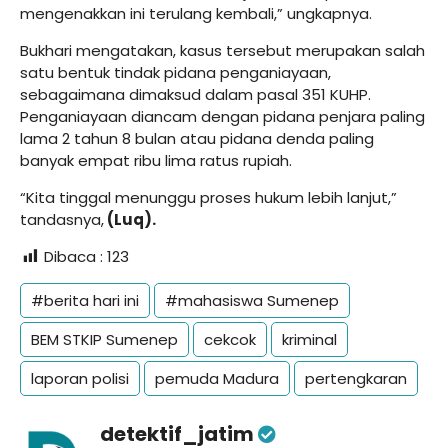
mengenakkan ini terulang kembali,” ungkapnya.
Bukhari mengatakan, kasus tersebut merupakan salah
satu bentuk tindak pidana penganiayaan,
sebagaimana dimaksud dalam pasal 351 KUHP.
Penganiayaan diancam dengan pidana penjara paling
lama 2 tahun 8 bulan atau pidana denda paling
banyak empat ribu lima ratus rupiah.
“Kita tinggal menunggu proses hukum lebih lanjut,”
tandasnya,
(Luq).
Dibaca :
123
#berita hari ini
#mahasiswa Sumenep
BEM STKIP Sumenep
cekcok
kriminal
laporan polisi
pemuda Madura
pertengkaran
detektif_jatim