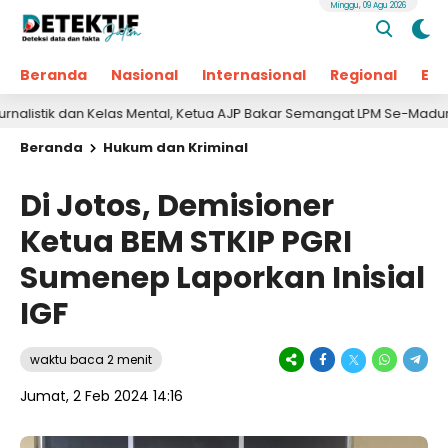
Minggu, 09 Agu 2026
Beranda
Nasional
Internasional
Regional
Ek
k dan Kelas Mental, Ketua AJP Bakar Semangat LPM Se-Madura
Beranda
Hukum dan Kriminal
Di Jotos, Demisioner
Ketua BEM STKIP PGRI
Sumenep Laporkan Inisial
IGF
waktu baca 2 menit
Jumat, 2 Feb 2024 14:16