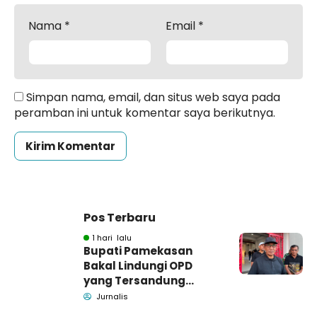
Nama
*
Email
*
Simpan nama, email, dan situs web saya pada
peramban ini untuk komentar saya berikutnya.
Pos Terbaru
1 hari lalu
Bupati Pamekasan
Bakal Lindungi OPD
yang Tersandung
Dugaan Korupsi
Jurnalis