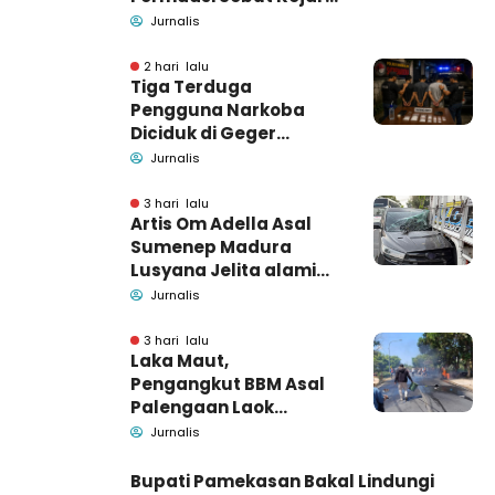
Pamekasan
Jurnalis
Pendamping DBHCHT
2 hari lalu
Tiga Terduga
Pengguna Narkoba
Diciduk di Geger
Bangkalan, Polisi Masih
Jurnalis
Tutup Identitas dan
Barang Bukti
3 hari lalu
Artis Om Adella Asal
Sumenep Madura
Lusyana Jelita alami
kecelakaan di Wonogiri
Jurnalis
3 hari lalu
Laka Maut,
Pengangkut BBM Asal
Palengaan Laok
Pamekasan Meninggal
Jurnalis
Dunia
Bupati Pamekasan Bakal Lindungi