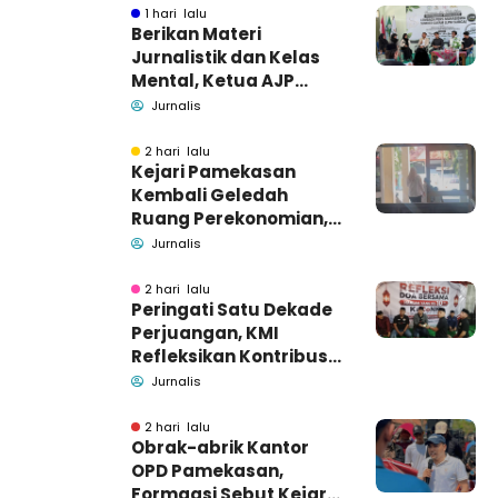
1 hari lalu
Berikan Materi
Jurnalistik dan Kelas
Mental, Ketua AJP
Bakar Semangat LPM
Jurnalis
Se-Madura
2 hari lalu
Kejari Pamekasan
Kembali Geledah
Ruang Perekonomian,
Pidsus: Tunggu Saja!
Jurnalis
2 hari lalu
Peringati Satu Dekade
Perjuangan, KMI
Refleksikan Kontribusi
untuk Masyarakat
Jurnalis
2 hari lalu
Obrak-abrik Kantor
OPD Pamekasan,
Formaasi Sebut Kejari