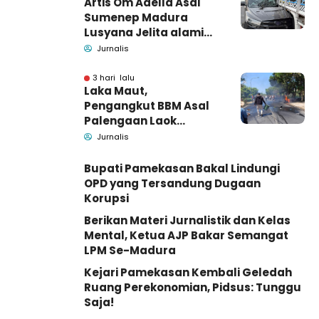
Artis Om Adella Asal
Sumenep Madura
Lusyana Jelita alami
kecelakaan di Wonogiri
Jurnalis
3 hari lalu
Laka Maut,
Pengangkut BBM Asal
Palengaan Laok
Pamekasan Meninggal
Jurnalis
Dunia
Bupati Pamekasan Bakal Lindungi
OPD yang Tersandung Dugaan
Korupsi
Berikan Materi Jurnalistik dan Kelas
Mental, Ketua AJP Bakar Semangat
LPM Se-Madura
Kejari Pamekasan Kembali Geledah
Ruang Perekonomian, Pidsus: Tunggu
Saja!