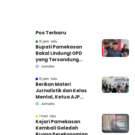
Pos Terbaru
6 jam lalu
Bupati Pamekasan
Bakal Lindungi OPD
yang Tersandung
Dugaan Korupsi
Jurnalis
6 jam lalu
Berikan Materi
Jurnalistik dan Kelas
Mental, Ketua AJP
Bakar Semangat LPM
Jurnalis
Se-Madura
1 hari lalu
Kejari Pamekasan
Kembali Geledah
Ruang Perekonomian,