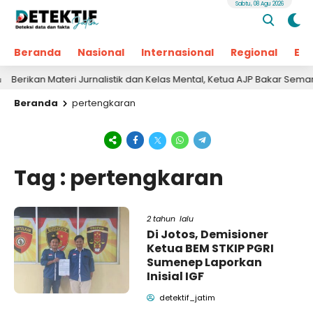
Sabtu, 08 Agu 2026
Beranda
Nasional
Internasional
Regional
Ek
erikan Materi Jurnalistik dan Kelas Mental, Ketua AJP Bakar Semang
Beranda
pertengkaran
Tag : pertengkaran
2 tahun lalu
Di Jotos, Demisioner
Ketua BEM STKIP PGRI
Sumenep Laporkan
Inisial IGF
detektif_jatim