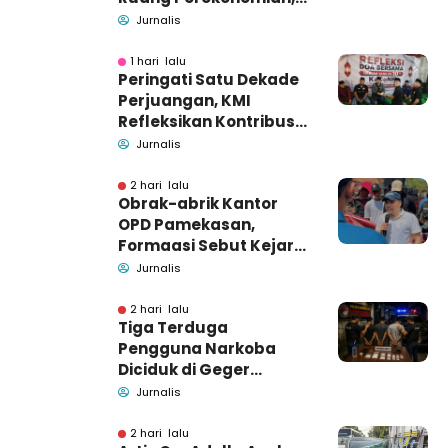
Pidsus: Tunggu Saja!
Jurnalis
1 hari lalu
Peringati Satu Dekade
Perjuangan, KMI
Refleksikan Kontribusi
untuk Masyarakat
Jurnalis
2 hari lalu
Obrak-abrik Kantor
OPD Pamekasan,
Formaasi Sebut Kejari
Pamekasan
Jurnalis
Pendamping DBHCHT
2 hari lalu
Tiga Terduga
Pengguna Narkoba
Diciduk di Geger
Bangkalan, Polisi Masih
Jurnalis
Tutup Identitas dan
Barang Bukti
2 hari lalu