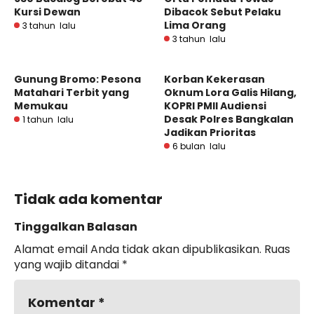
Kursi Dewan
Dibacok Sebut Pelaku
Lima Orang
3 tahun lalu
3 tahun lalu
Gunung Bromo: Pesona
Korban Kekerasan
Matahari Terbit yang
Oknum Lora Galis Hilang,
Memukau
KOPRI PMII Audiensi
Desak Polres Bangkalan
1 tahun lalu
Jadikan Prioritas
6 bulan lalu
Tidak ada komentar
Tinggalkan Balasan
Alamat email Anda tidak akan dipublikasikan.
Ruas
yang wajib ditandai
*
Komentar
*