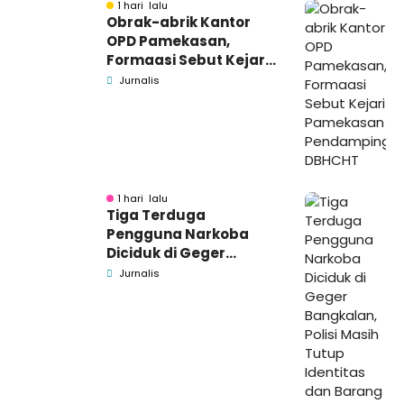
1 hari lalu
Obrak-abrik Kantor
OPD Pamekasan,
Formaasi Sebut Kejari
Pamekasan
Jurnalis
Pendamping DBHCHT
1 hari lalu
Tiga Terduga
Pengguna Narkoba
Diciduk di Geger
Bangkalan, Polisi Masih
Jurnalis
Tutup Identitas dan
Barang Bukti