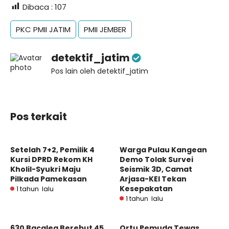
Dibaca :
107
PKC PMII JATIM
PMII JEMBER
detektif_jatim
Pos lain oleh detektif_jatim
Pos terkait
Setelah 7+2, Pemilik 4
Warga Pulau Kangean
Kursi DPRD Rekom KH
Demo Tolak Survei
Kholil-Syukri Maju
Seismik 3D, Camat
Pilkada Pamekasan
Arjasa-KEI Tekan
Kesepakatan
1 tahun lalu
1 tahun lalu
630 Bacaleg Berebut 45
Ortu Pemuda Tewas