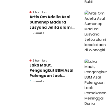
2 hari lalu
Artis Om Adella Asal
Sumenep Madura
Lusyana Jelita alami
kecelakaan di Wonogiri
Jurnalis
2 hari lalu
Laka Maut,
Pengangkut BBM Asal
Palengaan Laok
Pamekasan Meninggal
Jurnalis
Dunia