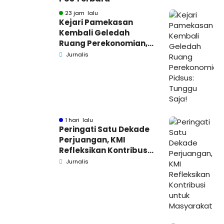
23 jam lalu
Kejari Pamekasan
Kembali Geledah
Ruang Perekonomian,
Pidsus: Tunggu Saja!
Jurnalis
1 hari lalu
Peringati Satu Dekade
Perjuangan, KMI
Refleksikan Kontribusi
untuk Masyarakat
Jurnalis