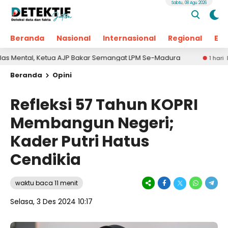
Sabtu, 08 Agu 2026
Beranda
Nasional
Internasional
Regional
Ek
 AJP Bakar Semangat LPM Se-Madura
Kejari Pamekas
1 hari lalu
Beranda
Opini
Refleksi 57 Tahun KOPRI
Membangun Negeri;
Kader Putri Hatus
Cendikia
waktu baca 11 menit
Selasa, 3 Des 2024 10:17