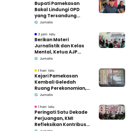
Bupati Pamekasan
Bakal Lindungi OPD
yang Tersandung
Dugaan Korupsi
Jurnalis
3 jam lalu
Berikan Materi
Jurnalistik dan Kelas
Mental, Ketua AJP
Bakar Semangat LPM
Jurnalis
Se-Madura
1 hari lalu
Kejari Pamekasan
Kembali Geledah
Ruang Perekonomian,
Pidsus: Tunggu Saja!
Jurnalis
1 hari lalu
Peringati Satu Dekade
Perjuangan, KMI
Refleksikan Kontribusi
untuk Masyarakat
Jurnalis