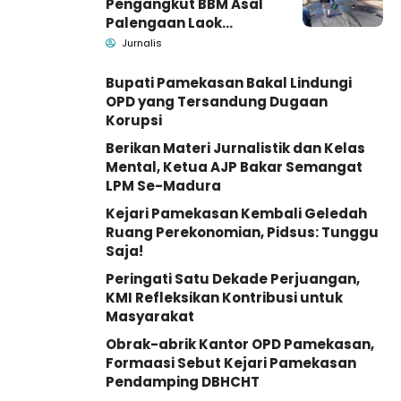
Pengangkut BBM Asal
Palengaan Laok
Pamekasan Meninggal
Jurnalis
Dunia
Bupati Pamekasan Bakal Lindungi
OPD yang Tersandung Dugaan
Korupsi
Berikan Materi Jurnalistik dan Kelas
Mental, Ketua AJP Bakar Semangat
LPM Se-Madura
Kejari Pamekasan Kembali Geledah
Ruang Perekonomian, Pidsus: Tunggu
Saja!
Peringati Satu Dekade Perjuangan,
KMI Refleksikan Kontribusi untuk
Masyarakat
Obrak-abrik Kantor OPD Pamekasan,
Formaasi Sebut Kejari Pamekasan
Pendamping DBHCHT