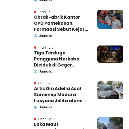
1 hari lalu
Obrak-abrik Kantor
OPD Pamekasan,
Formaasi Sebut Kejari
Pamekasan
Jurnalis
Pendamping DBHCHT
1 hari lalu
Tiga Terduga
Pengguna Narkoba
Diciduk di Geger
Bangkalan, Polisi Masih
Jurnalis
Tutup Identitas dan
Barang Bukti
2 hari lalu
Artis Om Adella Asal
Sumenep Madura
Lusyana Jelita alami
kecelakaan di Wonogiri
Jurnalis
2 hari lalu
Laka Maut,