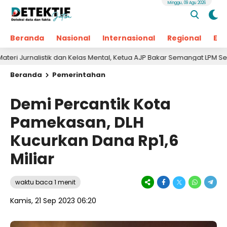
Minggu, 09 Agu 2026
Beranda
Nasional
Internasional
Regional
Ek
alistik dan Kelas Mental, Ketua AJP Bakar Semangat LPM Se-Madura
Beranda
Pemerintahan
Demi Percantik Kota
Pamekasan, DLH
Kucurkan Dana Rp1,6
Miliar
waktu baca 1 menit
Kamis, 21 Sep 2023 06:20