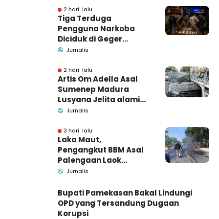
2 hari lalu
Tiga Terduga
Pengguna Narkoba
Diciduk di Geger
Bangkalan, Polisi Masih
Jurnalis
Tutup Identitas dan
Barang Bukti
2 hari lalu
Artis Om Adella Asal
Sumenep Madura
Lusyana Jelita alami
kecelakaan di Wonogiri
Jurnalis
3 hari lalu
Laka Maut,
Pengangkut BBM Asal
Palengaan Laok
Pamekasan Meninggal
Jurnalis
Dunia
Bupati Pamekasan Bakal Lindungi
OPD yang Tersandung Dugaan
Korupsi