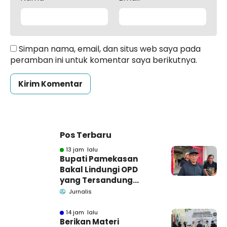
Simpan nama, email, dan situs web saya pada
peramban ini untuk komentar saya berikutnya.
Pos Terbaru
13 jam lalu
Bupati Pamekasan
Bakal Lindungi OPD
yang Tersandung
Dugaan Korupsi
Jurnalis
14 jam lalu
Berikan Materi