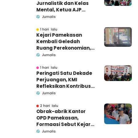
Jurnalistik dan Kelas
Mental, Ketua AJP
Bakar Semangat LPM
Jurnalis
Se-Madura
1 hari lalu
Kejari Pamekasan
Kembali Geledah
Ruang Perekonomian,
Pidsus: Tunggu Saja!
Jurnalis
1 hari lalu
Peringati Satu Dekade
Perjuangan, KMI
Refleksikan Kontribusi
untuk Masyarakat
Jurnalis
2 hari lalu
Obrak-abrik Kantor
OPD Pamekasan,
Formaasi Sebut Kejari
Pamekasan
Jurnalis
Pendamping DBHCHT