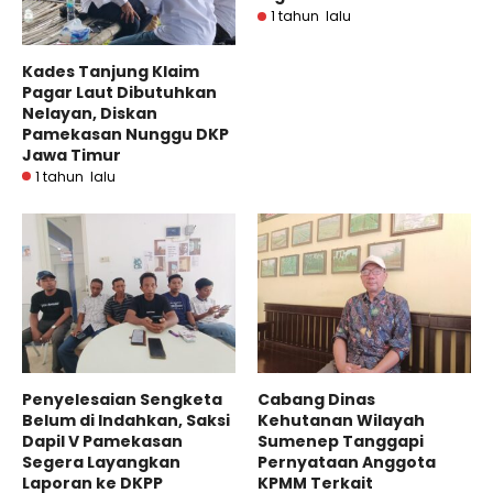
1 tahun lalu
Kades Tanjung Klaim
Pagar Laut Dibutuhkan
Nelayan, Diskan
Pamekasan Nunggu DKP
Jawa Timur
1 tahun lalu
Penyelesaian Sengketa
Cabang Dinas
Belum di Indahkan, Saksi
Kehutanan Wilayah
Dapil V Pamekasan
Sumenep Tanggapi
Segera Layangkan
Pernyataan Anggota
Laporan ke DKPP
KPMM Terkait