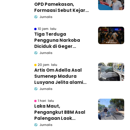
OPD Pamekasan,
Formaasi Sebut Kejari
Pamekasan
Jurnalis
Pendamping DBHCHT
10 jam lalu
Tiga Terduga
Pengguna Narkoba
Diciduk di Geger
Bangkalan, Polisi Masih
Jurnalis
Tutup Identitas dan
Barang Bukti
20 jam lalu
Artis Om Adella Asal
Sumenep Madura
Lusyana Jelita alami
kecelakaan di Wonogiri
Jurnalis
1 hari lalu
Laka Maut,
Pengangkut BBM Asal
Palengaan Laok
Pamekasan Meninggal
Jurnalis