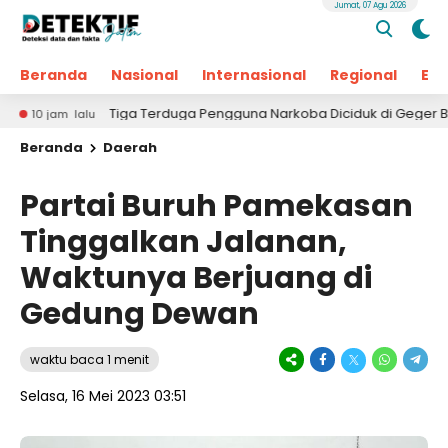
Jumat, 07 Agu 2026
Beranda
Nasional
Internasional
Regional
Ek
Tiga Terduga Pengguna Narkoba Diciduk di Geger Bangkalan, Po
m lalu
Beranda
Daerah
Partai Buruh Pamekasan
Tinggalkan Jalanan,
Waktunya Berjuang di
Gedung Dewan
waktu baca 1 menit
Selasa, 16 Mei 2023 03:51