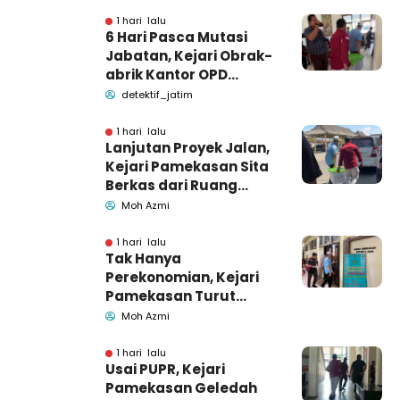
Dunia
1 hari lalu
6 Hari Pasca Mutasi
Jabatan, Kejari Obrak-
abrik Kantor OPD
Pemkab Pamekasan
detektif_jatim
1 hari lalu
Lanjutan Proyek Jalan,
Kejari Pamekasan Sita
Berkas dari Ruang
Pemkab Pamekasan
Moh Azmi
1 hari lalu
Tak Hanya
Perekonomian, Kejari
Pamekasan Turut
Geledah Ruang
Moh Azmi
Pengadaan Barang-
Jasa
1 hari lalu
Usai PUPR, Kejari
Pamekasan Geledah