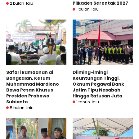
Pilkades Serentak 2027
2 bulan lalu
1 bulan lalu
Safari Ramadhan di
Diiming-imingi
Bangkalan, Ketum
Keuntungan Tinggi,
Muhammad Mardiono
Oknum Pegawai Bank
Bawa Pesan Khusus
Jatim Tipu Nasabah
Presiden Prabowo
Hingga Ratusan Juta
Subianto
1 tahun lalu
5 bulan lalu