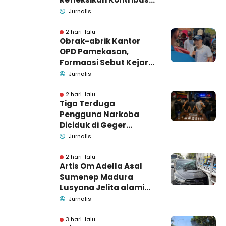
untuk Masyarakat
Jurnalis
2 hari lalu
Obrak-abrik Kantor
OPD Pamekasan,
Formaasi Sebut Kejari
Pamekasan
Jurnalis
Pendamping DBHCHT
2 hari lalu
Tiga Terduga
Pengguna Narkoba
Diciduk di Geger
Bangkalan, Polisi Masih
Jurnalis
Tutup Identitas dan
Barang Bukti
2 hari lalu
Artis Om Adella Asal
Sumenep Madura
Lusyana Jelita alami
kecelakaan di Wonogiri
Jurnalis
3 hari lalu