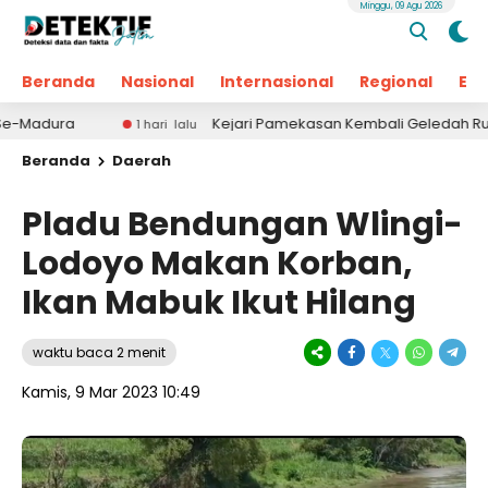
Minggu, 09 Agu 2026
Beranda
Nasional
Internasional
Regional
Ek
Kejari Pamekasan Kembali Geledah Ruang Pereko
1 hari lalu
Beranda
Daerah
Pladu Bendungan Wlingi-
Lodoyo Makan Korban,
Ikan Mabuk Ikut Hilang
waktu baca 2 menit
Kamis, 9 Mar 2023 10:49