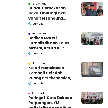
19 jam lalu
Bupati Pamekasan
Bakal Lindungi OPD
yang Tersandung
Dugaan Korupsi
Jurnalis
20 jam lalu
Berikan Materi
Jurnalistik dan Kelas
Mental, Ketua AJP
Bakar Semangat LPM
Jurnalis
Se-Madura
1 hari lalu
Kejari Pamekasan
Kembali Geledah
Ruang Perekonomian,
Pidsus: Tunggu Saja!
Jurnalis
2 hari lalu
Peringati Satu Dekade
Perjuangan, KMI
Refleksikan Kontribusi