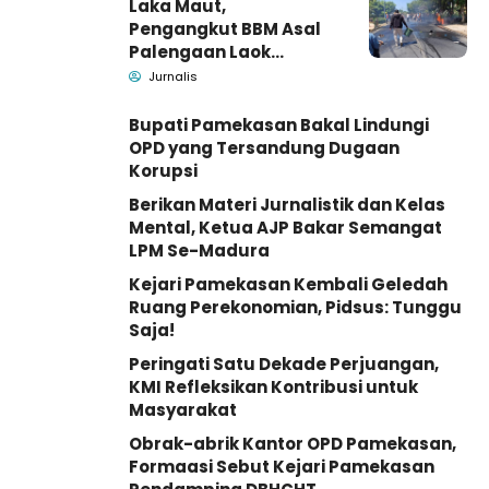
Laka Maut,
Pengangkut BBM Asal
Palengaan Laok
Pamekasan Meninggal
Jurnalis
Dunia
Bupati Pamekasan Bakal Lindungi
OPD yang Tersandung Dugaan
Korupsi
Berikan Materi Jurnalistik dan Kelas
Mental, Ketua AJP Bakar Semangat
LPM Se-Madura
Kejari Pamekasan Kembali Geledah
Ruang Perekonomian, Pidsus: Tunggu
Saja!
Peringati Satu Dekade Perjuangan,
KMI Refleksikan Kontribusi untuk
Masyarakat
Obrak-abrik Kantor OPD Pamekasan,
Formaasi Sebut Kejari Pamekasan