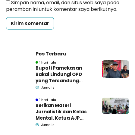
Simpan nama, email, dan situs web saya pada
peramban ini untuk komentar saya berikutnya.
Pos Terbaru
1 hari lalu
Bupati Pamekasan
Bakal Lindungi OPD
yang Tersandung
Dugaan Korupsi
Jurnalis
1 hari lalu
Berikan Materi
Jurnalistik dan Kelas
Mental, Ketua AJP
Bakar Semangat LPM
Jurnalis
Se-Madura