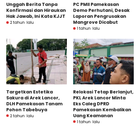
Unggah Berita Tanpa
PC PMII Pamekasan
Konfirmasi dan Hiraukan
Demo Perhutani, Desak
Hak Jawab, Ini Kata KJJT
Laporan Pengrusakan
Mangrove Dicabut
2 tahun lalu
1 tahun lalu
Targetkan Estetika
Relokasi Tetap Berlanjut,
Sakura di Arek Lancor,
PKL Arek Lancor Minta
DLH Pamekasan Tanam
Eks Caleg DPRD
Pohon Tabebuya
Pamekasan Kembalikan
Uang Keamanan
2 tahun lalu
1 tahun lalu