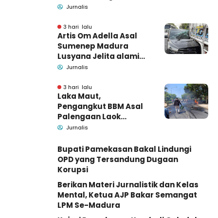
Bangkalan, Polisi Masih
Jurnalis
Tutup Identitas dan
Barang Bukti
3 hari lalu
Artis Om Adella Asal
Sumenep Madura
Lusyana Jelita alami
kecelakaan di Wonogiri
Jurnalis
3 hari lalu
Laka Maut,
Pengangkut BBM Asal
Palengaan Laok
Pamekasan Meninggal
Jurnalis
Dunia
Bupati Pamekasan Bakal Lindungi
OPD yang Tersandung Dugaan
Korupsi
Berikan Materi Jurnalistik dan Kelas
Mental, Ketua AJP Bakar Semangat
LPM Se-Madura