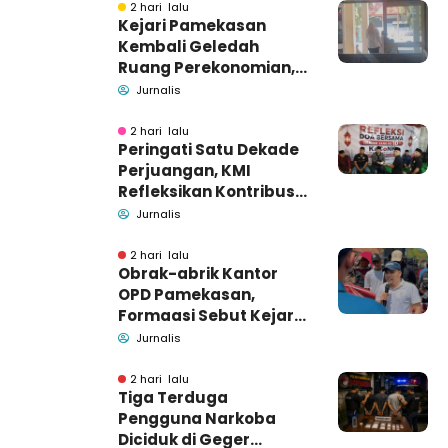
2 hari lalu
Kejari Pamekasan
Kembali Geledah
Ruang Perekonomian,
Pidsus: Tunggu Saja!
Jurnalis
2 hari lalu
Peringati Satu Dekade
Perjuangan, KMI
Refleksikan Kontribusi
untuk Masyarakat
Jurnalis
2 hari lalu
Obrak-abrik Kantor
OPD Pamekasan,
Formaasi Sebut Kejari
Pamekasan
Jurnalis
Pendamping DBHCHT
2 hari lalu
Tiga Terduga
Pengguna Narkoba
Diciduk di Geger