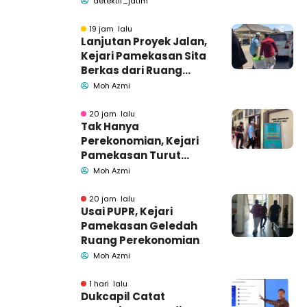
detektif_jatim
19 jam lalu
Lanjutan Proyek Jalan,
Kejari Pamekasan Sita
Berkas dari Ruang
Pemkab Pamekasan
Moh Azmi
20 jam lalu
Tak Hanya
Perekonomian, Kejari
Pamekasan Turut
Geledah Ruang
Moh Azmi
Pengadaan Barang-
Jasa
20 jam lalu
Usai PUPR, Kejari
Pamekasan Geledah
Ruang Perekonomian
Moh Azmi
1 hari lalu
Dukcapil Catat