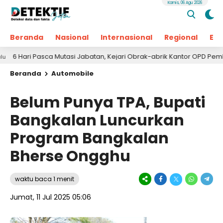
Kamis, 06 Agu 2026
Beranda
Nasional
Internasional
Regional
Ek
i Pasca Mutasi Jabatan, Kejari Obrak-abrik Kantor OPD Pemkab Pam
Beranda
Automobile
Belum Punya TPA, Bupati
Bangkalan Luncurkan
Program Bangkalan
Bherse Ongghu
waktu baca 1 menit
Jumat, 11 Jul 2025 05:06