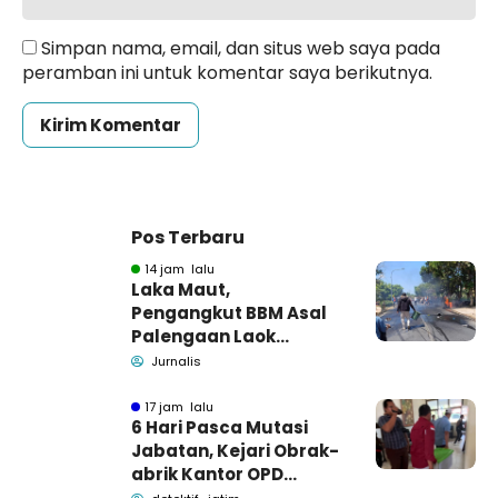
Simpan nama, email, dan situs web saya pada
peramban ini untuk komentar saya berikutnya.
Pos Terbaru
14 jam lalu
Laka Maut,
Pengangkut BBM Asal
Palengaan Laok
Pamekasan Meninggal
Jurnalis
Dunia
17 jam lalu
6 Hari Pasca Mutasi
Jabatan, Kejari Obrak-
abrik Kantor OPD
Pemkab Pamekasan