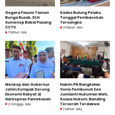
Gegara Fasum Taman
Kades Bulung Pelaku
Bunga Rusak, DLH
Tunggal Pembacokan
Sumenep Bakal Pasang
Tersangka
CCTV
3 tahun lalu
1 tahun lalu
Menkop dan Gubernur
Hakim PN Bangkalan
Jatim Kompak Dorong
Vonis Pembunuh Een
Ekonomi Rakyat di
Jumianti Hukuman Mati,
Harkopnas Pamekasan
Kuasa Hukum: Banding
Terserah Terdakwa
2 minggu lalu
1 tahun lalu