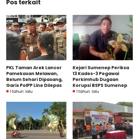
Pos terkait
PKL Taman Arek Lancor
Kejari Sumenep Periksa
Pamekasan Melawan,
13 Kades-3 Pegawai
Belum Sehari Dipasang,
Perkimhub Dugaan
Garis PolPP Line Dilepas
Korupsi BSPS Sumenep
1 tahun lalu
1 tahun lalu