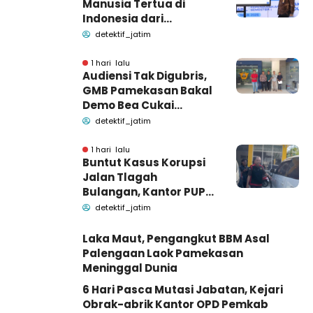
Manusia Tertua di
Indonesia dari
Bangkalan dan
detektif_jatim
Pamekasan Madura
1 hari lalu
Audiensi Tak Digubris,
GMB Pamekasan Bakal
Demo Bea Cukai
Madura
detektif_jatim
1 hari lalu
Buntut Kasus Korupsi
Jalan Tlagah
Bulangan, Kantor PUPR
di Geledah Kejari
detektif_jatim
Pamekasan
Laka Maut, Pengangkut BBM Asal
Palengaan Laok Pamekasan
Meninggal Dunia
6 Hari Pasca Mutasi Jabatan, Kejari
Obrak-abrik Kantor OPD Pemkab