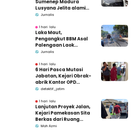
Sumenep Madura
Lusyana Jelita alami
kecelakaan di Wonogiri
Jurnalis
1 hari lalu
Laka Maut,
Pengangkut BBM Asal
Palengaan Laok
Pamekasan Meninggal
Jurnalis
Dunia
1 hari lalu
6 Hari Pasca Mutasi
Jabatan, Kejari Obrak-
abrik Kantor OPD
Pemkab Pamekasan
detektif_jatim
1 hari lalu
Lanjutan Proyek Jalan,
Kejari Pamekasan Sita
Berkas dari Ruang
Pemkab Pamekasan
Moh Azmi