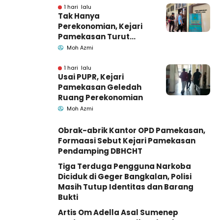
1 hari lalu
Tak Hanya
Perekonomian, Kejari
Pamekasan Turut
Geledah Ruang
Moh Azmi
Pengadaan Barang-
Jasa
1 hari lalu
Usai PUPR, Kejari
Pamekasan Geledah
Ruang Perekonomian
Moh Azmi
Obrak-abrik Kantor OPD Pamekasan,
Formaasi Sebut Kejari Pamekasan
Pendamping DBHCHT
Tiga Terduga Pengguna Narkoba
Diciduk di Geger Bangkalan, Polisi
Masih Tutup Identitas dan Barang
Bukti
Artis Om Adella Asal Sumenep