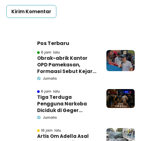
Pos Terbaru
6 jam lalu
Obrak-abrik Kantor
OPD Pamekasan,
Formaasi Sebut Kejari
Pamekasan
Jurnalis
Pendamping DBHCHT
6 jam lalu
Tiga Terduga
Pengguna Narkoba
Diciduk di Geger
Bangkalan, Polisi Masih
Jurnalis
Tutup Identitas dan
Barang Bukti
16 jam lalu
Artis Om Adella Asal