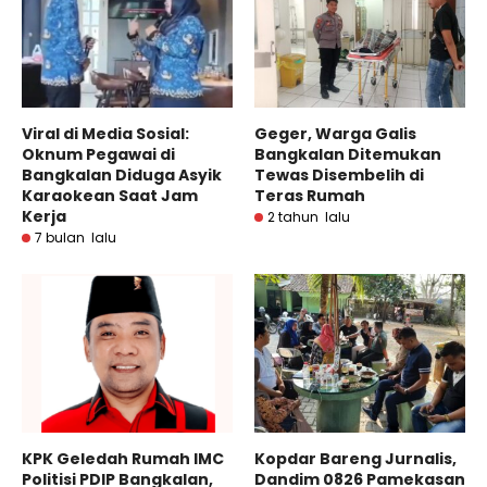
Viral di Media Sosial:
Geger, Warga Galis
Oknum Pegawai di
Bangkalan Ditemukan
Bangkalan Diduga Asyik
Tewas Disembelih di
Karaokean Saat Jam
Teras Rumah
Kerja
2 tahun lalu
7 bulan lalu
KPK Geledah Rumah IMC
Kopdar Bareng Jurnalis,
Politisi PDIP Bangkalan,
Dandim 0826 Pamekasan