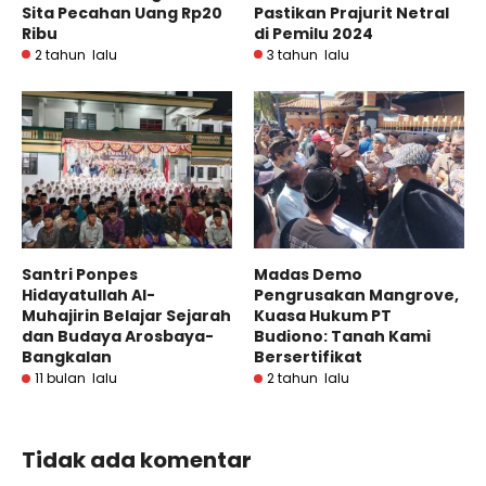
Sita Pecahan Uang Rp20
Pastikan Prajurit Netral
Ribu
di Pemilu 2024
2 tahun lalu
3 tahun lalu
Santri Ponpes
Madas Demo
Hidayatullah Al-
Pengrusakan Mangrove,
Muhajirin Belajar Sejarah
Kuasa Hukum PT
dan Budaya Arosbaya-
Budiono: Tanah Kami
Bangkalan
Bersertifikat
11 bulan lalu
2 tahun lalu
Tidak ada komentar