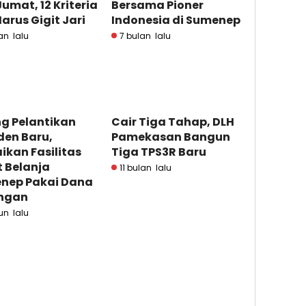
Jumat, 12 Kriteria
Bersama Pioner
arus Gigit Jari
Indonesia di Sumenep
an lalu
7 bulan lalu
g Pelantikan
Cair Tiga Tahap, DLH
den Baru,
Pamekasan Bangun
ikan Fasilitas
Tiga TPS3R Baru
 Belanja
11 bulan lalu
nep Pakai Dana
ngan
un lalu