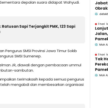
a. Sementara depalan suara didapat Wahyudi.
Jabata
Obrak
OPD P
detekt
Pame
1 hari l
Ratusan Sapi Terjangkit PMK, 123 Sapi
Lanju
a
Jalan,
Pamek
Berka
Moh A
Pemk
 Pengurus SMSI Provinsi Jawa Timur Sokib
1 hari l
 Pengurus SMSI Sumenep.
Tak H
Perek
Helman JR, diawali dengan pembacaan ummul
Pamek
ambutan-sambutan.
Geled
Moh A
mpaikan terimakasih kepada semua pengurus
Penga
telah mengabdi dan membesarkan organisasi
Jasa