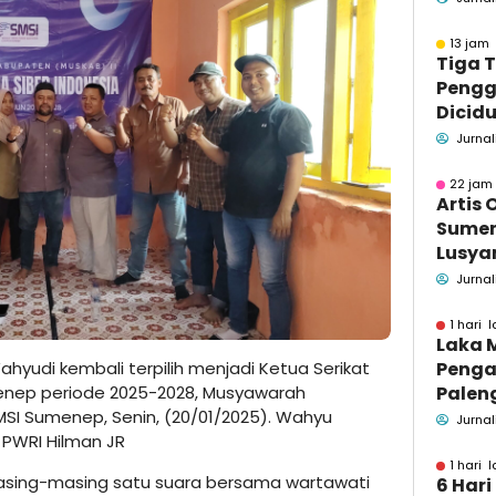
Pend
13 jam 
Tiga 
Pengg
Dicidu
Bangka
Jurnal
Masih
dan B
22 jam 
Artis 
Sume
Lusyan
kecel
Jurnal
Wonog
1 hari l
Laka 
ahyudi kembali terpilih menjadi Ketua Serikat
Penga
menep periode 2025-2028, Musyawarah
Palen
MSI Sumenep, Senin, (20/01/2025). Wahyu
Pame
Jurnal
PWRI Hilman JR
Menin
1 hari l
sing-masing satu suara bersama wartawati
6 Hari