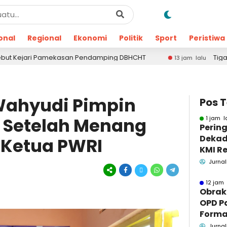
onal
Regional
Ekonomi
Politik
Sport
Peristiwa
mekasan Pendamping DBHCHT
Tiga Terduga Penggun
13 jam lalu
Wahyudi Pimpin
Pos 
 Setelah Menang
1 jam l
Pering
Dekad
s Ketua PWRI
KMI Re
Kontri
Jurnal
Masya
12 jam 
Obrak
OPD P
Formaa
Pame
Jurnal