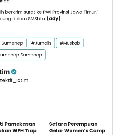
unda.
 berkirim surat ke PWI Provinsi Jawa Timur,”
ung dalam SMSI itu.
(ady)
a Sumenep
#Jurnalis
#Muskab
umenep Sumenep
atim
etektif_jatim
ti Pamekasan
Setara Perempuan
pkan WFH Tiap
Gelar Women’s Camp