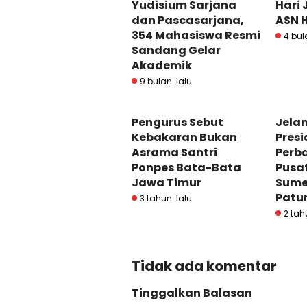
Yudisium Sarjana
Hari 
dan Pascasarjana,
ASN H
354 Mahasiswa Resmi
4 bul
Sandang Gelar
Akademik
9 bulan lalu
Pengurus Sebut
Jelan
Kebakaran Bukan
Presi
Asrama Santri
Perba
Ponpes Bata-Bata
Pusat
Jawa Timur
Sume
Patu
3 tahun lalu
2 tah
Tidak ada komentar
Tinggalkan Balasan