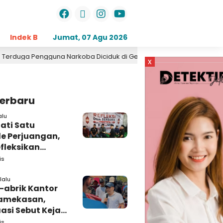
Indek Berita
Jumat, 07 Agu 2026
Opini
Daerah
Pemerintahan
Kri
a Narkoba Diciduk di Geger Bangkalan, Polisi Masih Tutup Identitas
x
Terbaru
alu
ati Satu
e Perjuangan,
fleksikan
busi untuk
is
rakat
lalu
-abrik Kantor
amekasan,
si Sebut Kejari
kasan
is