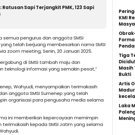
Ratusan Sapi Terjangkit PMK, 123 Sapi
Pering
a
KMI Re
Masya
Obrak
da semua pengurus dan anggota SMSI
Forma
 yang telah berjuang membesarkan nama SMSI
Penda
ia zoom meeting, Senin, 20 Januari 2025.
Tiga 
Dicidu
ergabung di SMSI tambah maju dan
Masih 
 teknologi informasi yang semakin pesat,”
Bukti
Artis 
enep, Wahyudi, menyampaikan terimakasih
Madura
dan anggota SMSI Sumenep yang telah
kecela
in organisasi para pengusaha media selama
Laka M
Palen
ama ini memberikan kepercayaan memimpin
Menin
kan terimakasih kepada SMSI Jatim yang selama
 Wahyudi.