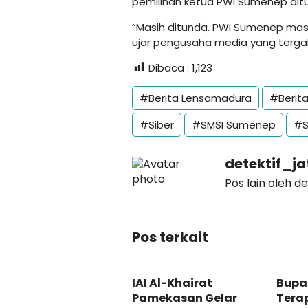
pemilihan ketua PWI Sumenep dit
“Masih ditunda. PWI Sumenep masih
ujar pengusaha media yang tergab
Dibaca :
1,123
#Berita Lensamadura
#Berit
#Siber
#SMSI Sumenep
#S
detektif_j
Pos lain oleh d
Pos terkait
IAI Al-Khairat
Bupa
Pamekasan Gelar
Tera