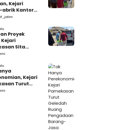
n, Kejari
-abrik Kantor
emkab
if_jatim
kasan
alu
tan Proyek
 Kejari
asan Sita
s dari Ruang
zmi
ab Pamekasan
alu
anya
onomian, Kejari
asan Turut
ah Ruang
zmi
daan Barang-