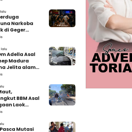
amping DBHCHT
lalu
Terduga
una Narkoba
k di Geger
lan, Polisi
is
 Tutup Identitas
arang Bukti
lalu
Om Adella Asal
nep Madura
a Jelita alami
akaan di
is
iri
alu
Maut,
ngkut BBM Asal
gaan Laok
kasan
is
ggal Dunia
alu
 Pasca Mutasi