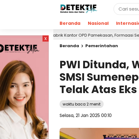
Beranda
Nasional
Internasi
Obrak-abrik Kantor OPD Pamekasan, Formaasi Sebut Kejari Pa
u
x
Beranda
Pemerintahan
PWI Ditunda, 
SMSI Sumenep
Telak Atas Ek
waktu baca 2 menit
Selasa, 21 Jan 2025 00:10