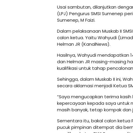
Usai sambutan, dilanjutkan den
(LPJ) Pengurus SMSI Sumenep peri
Sumenep, M Faizi.
Dalam pelaksanaan Muskab II SMSI
calon ketua. Yaitu Wahyudi (Limad
Helman JR (KanalNews).
Hasilnya, Wahyudi mendapatkan 14 
dan Helman JR masing-masing ha
kualifikasi untuk tahap pencalonan
Sehingga, dalam Muskab II ini, Wah
secara aklamasi menjadi Ketua S
“Saya mengucapkan terima kasih
kepercayaan kepada saya untuk 
masih banyak, tetap kompak dan ja
Sementara itu, bakal calon ketu
pucuk pimpinan ditempat dia bern