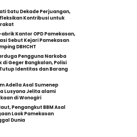
ati Satu Dekade Perjuangan,
fleksikan Kontribusi untuk
rakat
-abrik Kantor OPD Pamekasan,
asi Sebut Kejari Pamekasan
mping DBHCHT
Terduga Pengguna Narkoba
k di Geger Bangkalan, Polisi
Tutup Identitas dan Barang
Om Adella Asal Sumenep
 Lusyana Jelita alami
kaan di Wonogiri
aut, Pengangkut BBM Asal
gaan Laok Pamekasan
ggal Dunia