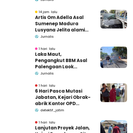
Tutup Identitas dan
Barang Bukti
14 jam lalu
Artis Om Adella Asal
Sumenep Madura
Lusyana Jelita alami
kecelakaan di Wonogiri
Jurnalis
1 hari lalu
Laka Maut,
Pengangkut BBM Asal
Palengaan Laok
Pamekasan Meninggal
Jurnalis
Dunia
1 hari lalu
6 Hari Pasca Mutasi
Jabatan, Kejari Obrak-
abrik Kantor OPD
Pemkab Pamekasan
detektif_jatim
1 hari lalu
Lanjutan Proyek Jalan,