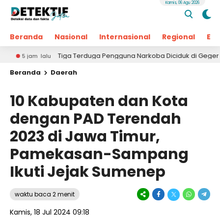
Kamis, 06 Agu 2026
Beranda
Nasional
Internasional
Regional
Ek
Tiga Terduga Pengguna Narkoba Diciduk di Geger Bangkalan, P
m lalu
Beranda
Daerah
10 Kabupaten dan Kota
dengan PAD Terendah
2023 di Jawa Timur,
Pamekasan-Sampang
Ikuti Jejak Sumenep
waktu baca 2 menit
Kamis, 18 Jul 2024 09:18