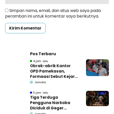
Simpan nama, email, dan situs web saya pada
peramban ini untuk komentar saya berikutnya.
Pos Terbaru
4 jam lalu
Obrak-abrik Kantor
OPD Pamekasan,
Formaasi Sebut Kejari
Pamekasan
Jurnalis
Pendamping DBHCHT
5 jam lalu
Tiga Terduga
Pengguna Narkoba
Diciduk di Geger
Bangkalan, Polisi Masih
Jurnalis