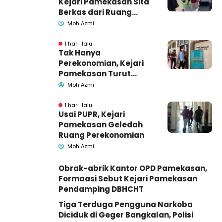
Kejari Pamekasan Sita
Berkas dari Ruang
Pemkab Pamekasan
Moh Azmi
1 hari lalu
Tak Hanya
Perekonomian, Kejari
Pamekasan Turut
Geledah Ruang
Moh Azmi
Pengadaan Barang-
Jasa
1 hari lalu
Usai PUPR, Kejari
Pamekasan Geledah
Ruang Perekonomian
Moh Azmi
Obrak-abrik Kantor OPD Pamekasan,
Formaasi Sebut Kejari Pamekasan
Pendamping DBHCHT
Tiga Terduga Pengguna Narkoba
Diciduk di Geger Bangkalan, Polisi