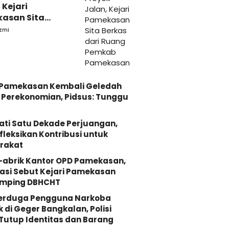
 Kejari
asan Sita
s dari Ruang
zmi
ab Pamekasan
i Pamekasan Kembali Geledah
Perekonomian, Pidsus: Tunggu
ati Satu Dekade Perjuangan,
fleksikan Kontribusi untuk
rakat
-abrik Kantor OPD Pamekasan,
asi Sebut Kejari Pamekasan
mping DBHCHT
Terduga Pengguna Narkoba
k di Geger Bangkalan, Polisi
Tutup Identitas dan Barang