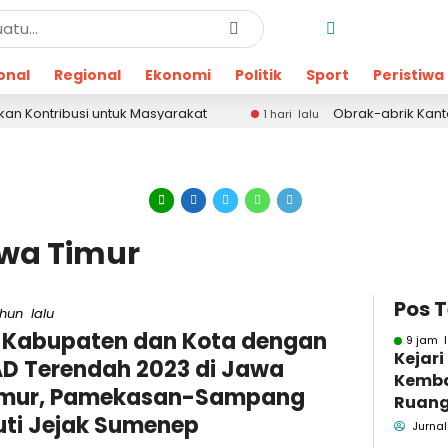
onal
Regional
Ekonomi
Politik
Sport
Peristiwa
ribusi untuk Masyarakat
Obrak-abrik Kantor OPD
1 hari lalu
awa Timur
Pos 
ahun lalu
 Kabupaten dan Kota dengan
9 jam l
Kejar
D Terendah 2023 di Jawa
Kemba
imur, Pamekasan-Sampang
Ruang
uti Jejak Sumenep
Pidsus
Jurnal