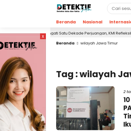
Beranda
Nasional
Internasi
Peringati Satu Dekade Perjuangan, KMI Refleksikan Kont
13 jam lalu
x
Beranda
wilayah Jawa Timur
Tag : wilayah J
2 t
10
PA
T
Ik