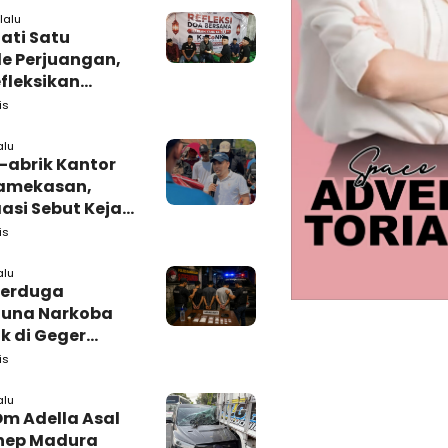
lalu
ati Satu
e Perjuangan,
fleksikan
busi untuk
is
rakat
alu
-abrik Kantor
amekasan,
si Sebut Kejari
kasan
is
amping DBHCHT
alu
Terduga
una Narkoba
k di Geger
lan, Polisi
is
 Tutup Identitas
arang Bukti
alu
Om Adella Asal
nep Madura