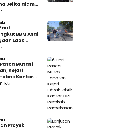
a Jelita alami
akaan di
is
iri
lalu
Maut,
ngkut BBM Asal
gaan Laok
kasan
is
ggal Dunia
lalu
 Pasca Mutasi
n, Kejari
-abrik Kantor
emkab
if_jatim
kasan
lalu
tan Proyek