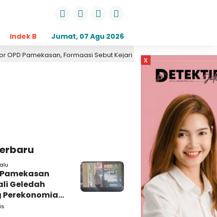
Indek Berita
Jumat, 07 Agu 2026
Opini
Daerah
Pemerintahan
Kri
 Pamekasan, Formaasi Sebut Kejari Pamekasan Pendamping DBHCHT
x
Terbaru
alu
i Pamekasan
li Geledah
 Perekonomian,
: Tunggu Saja!
is