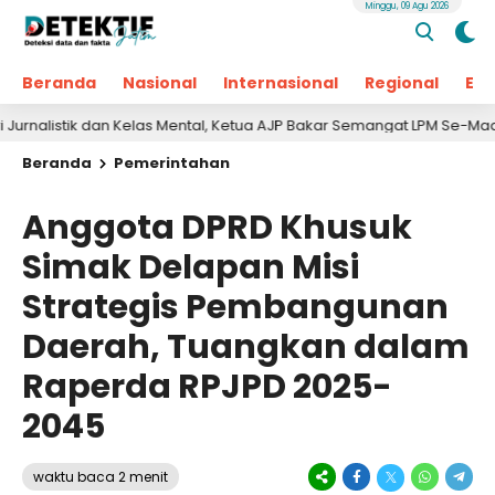
Minggu, 09 Agu 2026
Beranda
Nasional
Internasional
Regional
Ek
tik dan Kelas Mental, Ketua AJP Bakar Semangat LPM Se-Madura
Beranda
Pemerintahan
Anggota DPRD Khusuk
Simak Delapan Misi
Strategis Pembangunan
Daerah, Tuangkan dalam
Raperda RPJPD 2025-
2045
waktu baca 2 menit