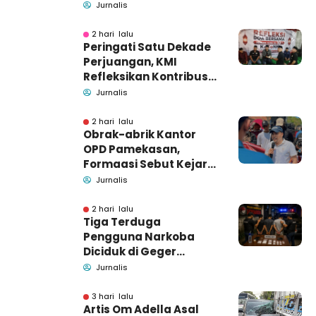
Pidsus: Tunggu Saja!
Jurnalis
2 hari lalu
Peringati Satu Dekade
Perjuangan, KMI
Refleksikan Kontribusi
untuk Masyarakat
Jurnalis
2 hari lalu
Obrak-abrik Kantor
OPD Pamekasan,
Formaasi Sebut Kejari
Pamekasan
Jurnalis
Pendamping DBHCHT
2 hari lalu
Tiga Terduga
Pengguna Narkoba
Diciduk di Geger
Bangkalan, Polisi Masih
Jurnalis
Tutup Identitas dan
Barang Bukti
3 hari lalu
Artis Om Adella Asal