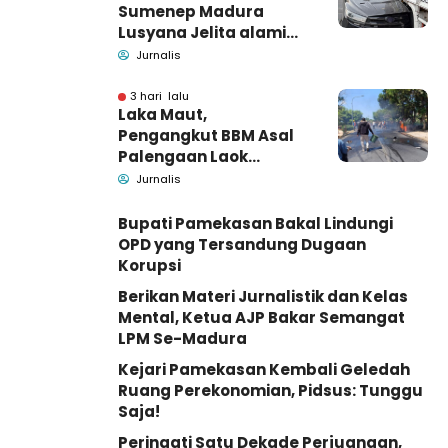
Sumenep Madura
Lusyana Jelita alami
kecelakaan di Wonogiri
Jurnalis
3 hari lalu
Laka Maut,
Pengangkut BBM Asal
Palengaan Laok
Pamekasan Meninggal
Jurnalis
Dunia
Bupati Pamekasan Bakal Lindungi
OPD yang Tersandung Dugaan
Korupsi
Berikan Materi Jurnalistik dan Kelas
Mental, Ketua AJP Bakar Semangat
LPM Se-Madura
Kejari Pamekasan Kembali Geledah
Ruang Perekonomian, Pidsus: Tunggu
Saja!
Peringati Satu Dekade Perjuangan,