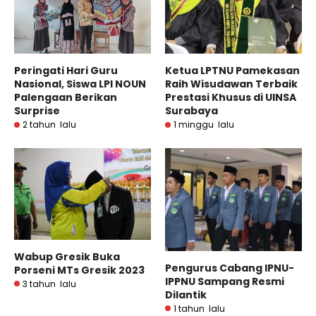
Peringati Hari Guru
Ketua LPTNU Pamekasan
Nasional, Siswa LPI NOUN
Raih Wisudawan Terbaik
Palengaan Berikan
Prestasi Khusus di UINSA
Surprise
Surabaya
2 tahun lalu
1 minggu lalu
Wabup Gresik Buka
Pengurus Cabang IPNU-
Porseni MTs Gresik 2023
IPPNU Sampang Resmi
3 tahun lalu
Dilantik
1 tahun lalu