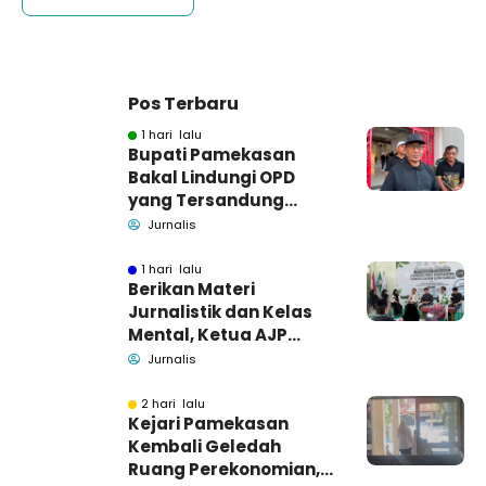
Pos Terbaru
1 hari lalu
Bupati Pamekasan
Bakal Lindungi OPD
yang Tersandung
Dugaan Korupsi
Jurnalis
1 hari lalu
Berikan Materi
Jurnalistik dan Kelas
Mental, Ketua AJP
Bakar Semangat LPM
Jurnalis
Se-Madura
2 hari lalu
Kejari Pamekasan
Kembali Geledah
Ruang Perekonomian,