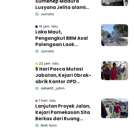
Sumenep Madura
Lusyana Jelita alami
kecelakaan di Wonogiri
Jurnalis
19 jam lalu
Laka Maut,
Pengangkut BBM Asal
Palengaan Laok
Pamekasan Meninggal
Jurnalis
Dunia
22 jam lalu
6 Hari Pasca Mutasi
Jabatan, Kejari Obrak-
abrik Kantor OPD
Pemkab Pamekasan
detektif_jatim
1 hari lalu
Lanjutan Proyek Jalan,
Kejari Pamekasan Sita
Berkas dari Ruang
Pemkab Pamekasan
Moh Azmi