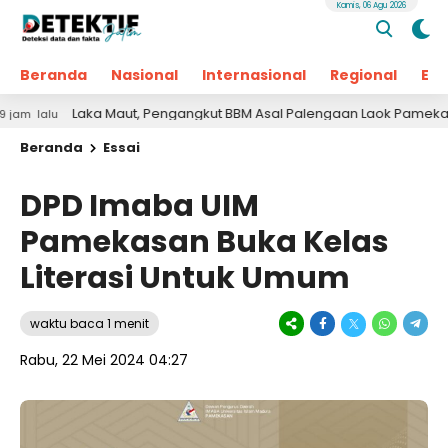
Kamis, 06 Agu 2026
Beranda
Nasional
Internasional
Regional
Ek
Laka Maut, Pengangkut BBM Asal Palengaan Laok Pamekasan Me
lu
Beranda
Essai
DPD Imaba UIM
Pamekasan Buka Kelas
Literasi Untuk Umum
waktu baca 1 menit
Rabu, 22 Mei 2024 04:27