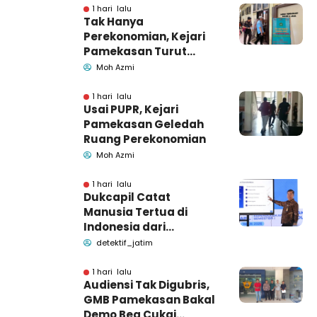
1 hari lalu
Tak Hanya
Perekonomian, Kejari
Pamekasan Turut
Geledah Ruang
Moh Azmi
Pengadaan Barang-
Jasa
1 hari lalu
Usai PUPR, Kejari
Pamekasan Geledah
Ruang Perekonomian
Moh Azmi
1 hari lalu
Dukcapil Catat
Manusia Tertua di
Indonesia dari
Bangkalan dan
detektif_jatim
Pamekasan Madura
1 hari lalu
Audiensi Tak Digubris,
GMB Pamekasan Bakal
Demo Bea Cukai