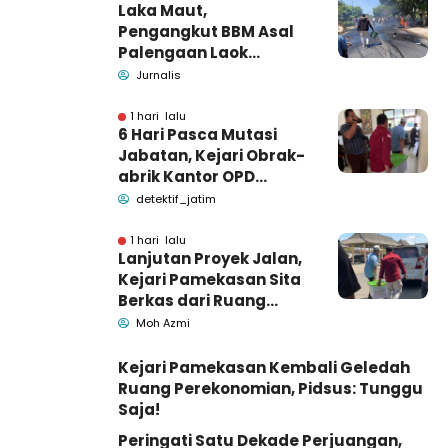
Laka Maut,
Pengangkut BBM Asal
Palengaan Laok
Pamekasan Meninggal
Jurnalis
Dunia
1 hari lalu
6 Hari Pasca Mutasi
Jabatan, Kejari Obrak-
abrik Kantor OPD
Pemkab Pamekasan
detektif_jatim
1 hari lalu
Lanjutan Proyek Jalan,
Kejari Pamekasan Sita
Berkas dari Ruang
Pemkab Pamekasan
Moh Azmi
Kejari Pamekasan Kembali Geledah
Ruang Perekonomian, Pidsus: Tunggu
Saja!
Peringati Satu Dekade Perjuangan,