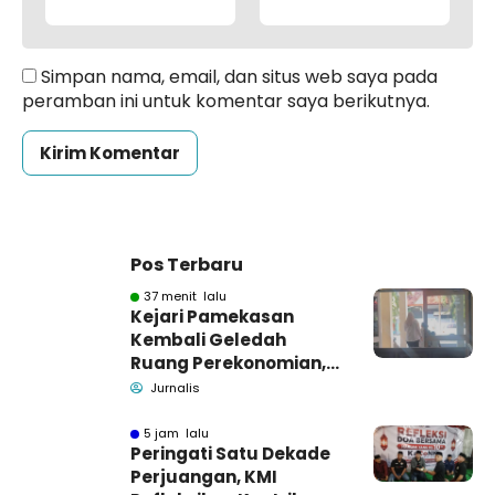
Simpan nama, email, dan situs web saya pada
peramban ini untuk komentar saya berikutnya.
Pos Terbaru
37 menit lalu
Kejari Pamekasan
Kembali Geledah
Ruang Perekonomian,
Pidsus: Tunggu Saja!
Jurnalis
5 jam lalu
Peringati Satu Dekade
Perjuangan, KMI