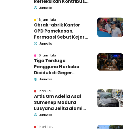
Refleksikan Kontribusi
untuk Masyarakat
Jurnalis
16 jam lalu
Obrak-abrik Kantor
OPD Pamekasan,
Formaasi Sebut Kejari
Pamekasan
Jurnalis
Pendamping DBHCHT
16 jam lalu
Tiga Terduga
Pengguna Narkoba
Diciduk di Geger
Bangkalan, Polisi Masih
Jurnalis
Tutup Identitas dan
Barang Bukti
1 hari lalu
Artis Om Adella Asal
Sumenep Madura
Lusyana Jelita alami
kecelakaan di Wonogiri
Jurnalis
1 hari lalu