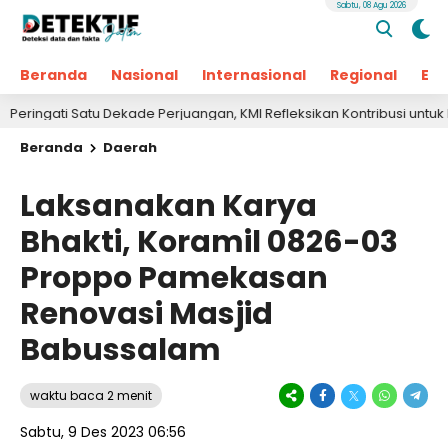
Sabtu, 08 Agu 2026
Beranda
Nasional
Internasional
Regional
Ek
 Satu Dekade Perjuangan, KMI Refleksikan Kontribusi untuk Masyaraka
Beranda
Daerah
Laksanakan Karya
Bhakti, Koramil 0826-03
Proppo Pamekasan
Renovasi Masjid
Babussalam
waktu baca 2 menit
Sabtu, 9 Des 2023 06:56