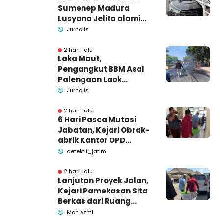
Sumenep Madura
Lusyana Jelita alami
kecelakaan di Wonogiri
Jurnalis
2 hari lalu
Laka Maut,
Pengangkut BBM Asal
Palengaan Laok
Pamekasan Meninggal
Jurnalis
Dunia
2 hari lalu
6 Hari Pasca Mutasi
Jabatan, Kejari Obrak-
abrik Kantor OPD
Pemkab Pamekasan
detektif_jatim
2 hari lalu
Lanjutan Proyek Jalan,
Kejari Pamekasan Sita
Berkas dari Ruang
Pemkab Pamekasan
Moh Azmi