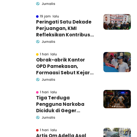
Pidsus: Tunggu Saja!
Jurnalis
19 jam lalu
Peringati Satu Dekade
Perjuangan, KMI
Refleksikan Kontribusi
untuk Masyarakat
Jurnalis
1 hari lalu
Obrak-abrik Kantor
OPD Pamekasan,
Formaasi Sebut Kejari
Pamekasan
Jurnalis
Pendamping DBHCHT
1 hari lalu
Tiga Terduga
Pengguna Narkoba
Diciduk di Geger
Bangkalan, Polisi Masih
Jurnalis
Tutup Identitas dan
Barang Bukti
1 hari lalu
Artis Om Adella Asal