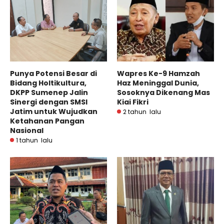
Punya Potensi Besar di
Wapres Ke-9 Hamzah
Bidang Holtikultura,
Haz Meninggal Dunia,
DKPP Sumenep Jalin
Sosoknya Dikenang Mas
Sinergi dengan SMSI
Kiai Fikri
Jatim untuk Wujudkan
2 tahun lalu
Ketahanan Pangan
Nasional
1 tahun lalu