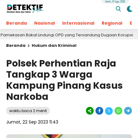
Senin, 10 Agu 2026
Beranda
Nasional
Internasional
Regional
Ek
 Bakal Lindungi OPD yang Tersandung Dugaan Korupsi
1 hari
Beranda
Hukum dan Kriminal
Polsek Perhentian Raja
Tangkap 3 Warga
Kampung Pinang Kasus
Narkoba
waktu baca 2 menit
Jumat, 22 Sep 2023 11:43