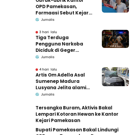
Obrak-abrik Kantor
OPD Pamekasan,
Formaasi Sebut Kejari
Pamekasan
Jurnalis
Pendamping DBHCHT
3 hari lalu
Tiga Terduga
Pengguna Narkoba
Diciduk di Geger
Bangkalan, Polisi Masih
Jurnalis
Tutup Identitas dan
Barang Bukti
4 hari lalu
Artis Om Adella Asal
Sumenep Madura
Lusyana Jelita alami
kecelakaan di Wonogiri
Jurnalis
Tersangka Buram, Aktivis Bakal
Lempari Kotoran Hewan ke Kantor
Kejari Pamekasan
Bupati Pamekasan Bakal Lindungi