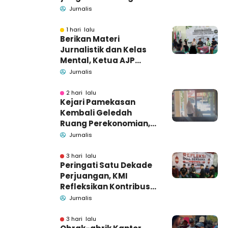
Dugaan Korupsi
Jurnalis
1 hari lalu
Berikan Materi
Jurnalistik dan Kelas
Mental, Ketua AJP
Bakar Semangat LPM
Jurnalis
Se-Madura
2 hari lalu
Kejari Pamekasan
Kembali Geledah
Ruang Perekonomian,
Pidsus: Tunggu Saja!
Jurnalis
3 hari lalu
Peringati Satu Dekade
Perjuangan, KMI
Refleksikan Kontribusi
untuk Masyarakat
Jurnalis
3 hari lalu