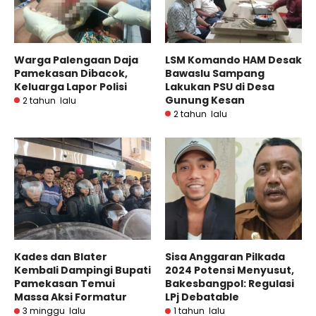
Warga Palengaan Daja
LSM Komando HAM Desak
Pamekasan Dibacok,
Bawaslu Sampang
Keluarga Lapor Polisi
Lakukan PSU di Desa
Gunung Kesan
2 tahun lalu
2 tahun lalu
Kades dan Blater
Sisa Anggaran Pilkada
Kembali Dampingi Bupati
2024 Potensi Menyusut,
Pamekasan Temui
Bakesbangpol: Regulasi
Massa Aksi Formatur
LPj Debatable
3 minggu lalu
1 tahun lalu