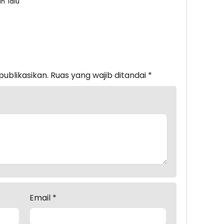
un lalu
publikasikan.
Ruas yang wajib ditandai
*
Email
*