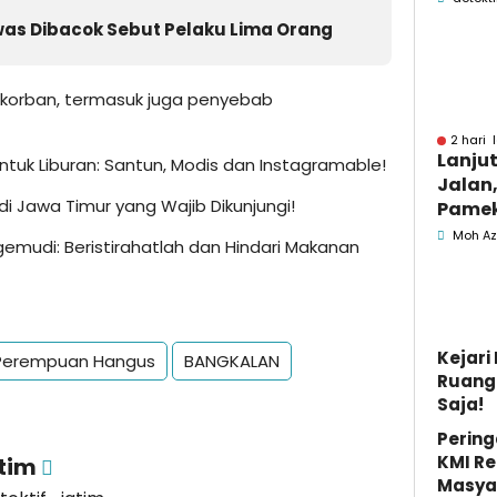
Pame
as Dibacok Sebut Pelaku Lima Orang
 korban, termasuk juga penyebab
2 hari 
Lanju
untuk Liburan: Santun, Modis dan Instagramable!
Jalan,
i Jawa Timur yang Wajib Dikunjungi!
Pamek
Berka
Moh Az
mudi: Beristirahatlah dan Hindari Makanan
Pemk
Kejar
erempuan Hangus
BANGKALAN
Ruang 
Saja!
Pering
KMI Re
atim
Masya