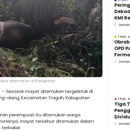
Pering
Dekad
KMI Re
Kontri
Jurnali
Masya
1 hari l
Obrak
OPD P
Formaa
Pame
Jurnali
Pend
akar ditemukan di Bangkalan
– Sesosok mayat ditemukan tergeletak di
Alang-alang, Kecamatan Tragah, Kabupaten
1 hari l
Tiga 
Pengg
lamin perempuan itu ditemukan warga
Dicidu
 Ironisnya, mayat tersebut ditemukan dalam
Bangka
Jurnali
 terbakar.
Masih