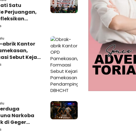
ati Satu
e Perjuangan,
fleksikan
busi untuk
s
rakat
alu
-abrik Kantor
amekasan,
si Sebut Kejari
kasan
s
amping DBHCHT
alu
Terduga
una Narkoba
k di Geger
lan, Polisi
s
 Tutup Identitas