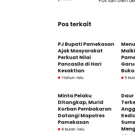
Pos lain oleh d
Pos terkait
PJ Bupati Pamekasan
Menu 
Ajak Masyarakat
Malki
Perkuat Nilai
Pame
Pancasila di Hari
Garu
Kesaktian
Buka
1 tahun lalu
5 bul
Minta Pelaku
Daur
Ditangkap, Murid
Terk
Korban Pembakaran
Angg
Datangi Mapolres
Kedi
Pamekasan
Sume
Men
8 bulan lalu