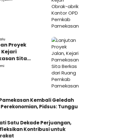
kasan
lalu
tan Proyek
 Kejari
asan Sita
s dari Ruang
mi
ab Pamekasan
i Pamekasan Kembali Geledah
Perekonomian, Pidsus: Tunggu
ati Satu Dekade Perjuangan,
fleksikan Kontribusi untuk
rakat