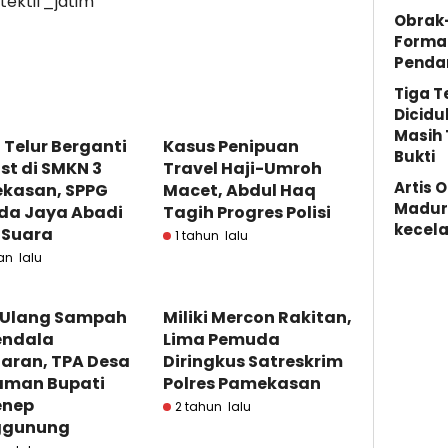
etektif_jatim
Obrak
Forma
Penda
Tiga 
Dicidu
Masih 
Telur Berganti
Kasus Penipuan
Bukti
st di SMKN 3
Travel Haji-Umroh
Artis 
kasan, SPPG
Macet, Abdul Haq
Madura
da Jaya Abadi
Tagih Progres Polisi
kecela
 Suara
1 tahun lalu
an lalu
 Ulang Sampah
Miliki Mercon Rakitan,
endala
Lima Pemuda
aran, TPA Desa
Diringkus Satreskrim
aman Bupati
Polres Pamekasan
nep
2 tahun lalu
ggunung