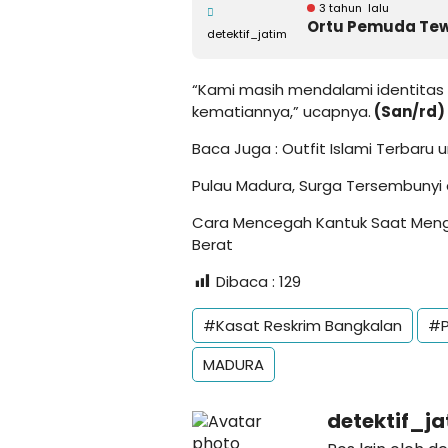
3 tahun lalu
Ortu Pemuda Tew
detektif_jatim
“Kami masih mendalami identitas
kematiannya,” ucapnya.
(San/rd)
Baca Juga :
Outfit Islami Terbaru 
Pulau Madura, Surga Tersembunyi d
Cara Mencegah Kantuk Saat Menge
Berat
Dibaca :
129
#Kasat Reskrim Bangkalan
#P
MADURA
detektif_j