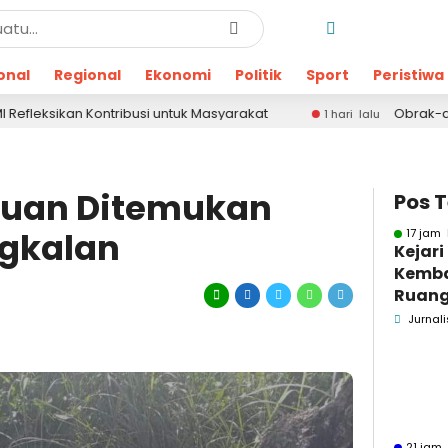
onal
Regional
Ekonomi
Politik
Sport
Peristiwa
 Kontribusi untuk Masyarakat
Obrak-abrik Kantor 
1 hari lalu
uan Ditemukan
Pos 
ngkalan
17 jam 
Kejar
Kemba
Ruang
Pidsus
Jurnali
21 jam 