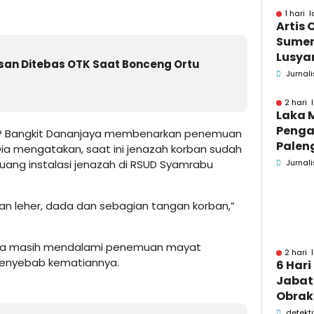
dan B
1 hari l
Artis 
Sume
Lusyan
n Ditebas OTK Saat Bonceng Ortu
kecel
Jurnali
Wonog
2 hari 
Laka 
Penga
AKP Bangkit Dananjaya membenarkan penemuan
Palen
Dia mengatakan, saat ini jenazah korban sudah
Pame
Jurnali
ang instalasi jenazah di RSUD Syamrabu
Menin
ian leher, dada dan sebagian tangan korban,”
nya masih mendalami penemuan mayat
2 hari 
 penyebab kematiannya.
6 Hari
Jabata
Obrak
OPD P
detekti