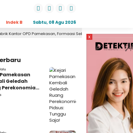
Indek Berita
Sabtu, 08 Agu 2026
Opini
Daerah
Pemerintahan
Kri
OPD Pamekasan, Formaasi Sebut Kejari Pamekasan Pendamping DB
x
Terbaru
lalu
i Pamekasan
li Geledah
 Perekonomian,
: Tunggu Saja!
s
lalu