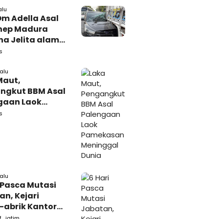
arang Bukti
alu
Om Adella Asal
nep Madura
a Jelita alami
akaan di
s
iri
lalu
Maut,
ngkut BBM Asal
gaan Laok
kasan
s
ggal Dunia
lalu
 Pasca Mutasi
n, Kejari
-abrik Kantor
emkab
f_jatim