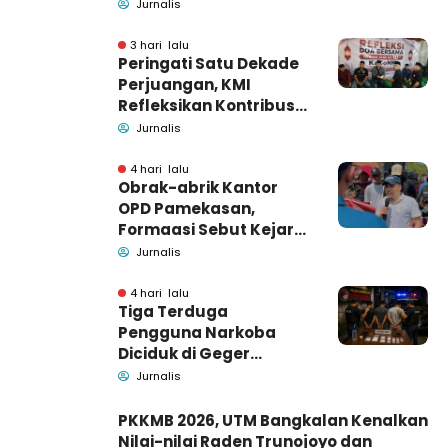
Pidsus: Tunggu Saja!
Jurnalis
3 hari lalu
Peringati Satu Dekade
Perjuangan, KMI
Refleksikan Kontribusi
untuk Masyarakat
Jurnalis
4 hari lalu
Obrak-abrik Kantor
OPD Pamekasan,
Formaasi Sebut Kejari
Pamekasan
Jurnalis
Pendamping DBHCHT
4 hari lalu
Tiga Terduga
Pengguna Narkoba
Diciduk di Geger
Bangkalan, Polisi Masih
Jurnalis
Tutup Identitas dan
Barang Bukti
PKKMB 2026, UTM Bangkalan Kenalkan
Nilai-nilai Raden Trunojoyo dan