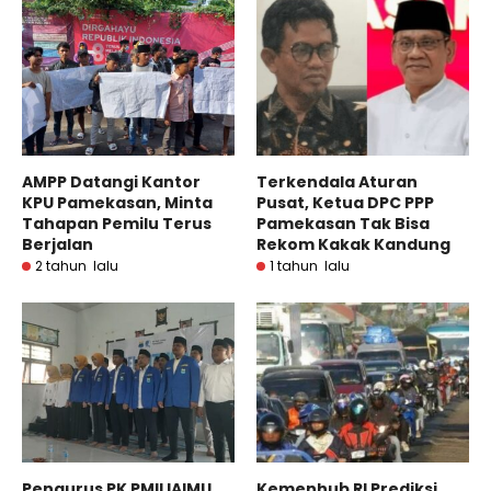
AMPP Datangi Kantor
Terkendala Aturan
KPU Pamekasan, Minta
Pusat, Ketua DPC PPP
Tahapan Pemilu Terus
Pamekasan Tak Bisa
Berjalan
Rekom Kakak Kandung
2 tahun lalu
1 tahun lalu
Pengurus PK PMII IAIMU
Kemenhub RI Prediksi