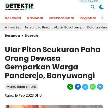
Selasa, 11 Agu 2026
Beranda
Nasional
Internasional
Regional
Ek
Tersangka Buram, Aktivis Bakal Lempari Kotoran Hewan ke Kanto
alu
Beranda
Daerah
Ular Piton Seukuran Paha
Orang Dewasa
Gemparkan Warga
Panderejo, Banyuwangi
waktu baca 1 menit
Rabu, 15 Feb 2023 01:10