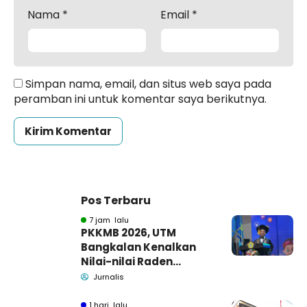
Nama
*
Email
*
Simpan nama, email, dan situs web saya pada
peramban ini untuk komentar saya berikutnya.
Pos Terbaru
7 jam lalu
PKKMB 2026, UTM
Bangkalan Kenalkan
Nilai-nilai Raden
Trunojoyo dan Siapkan
Jurnalis
Usulan Pahlawan
Nasional
1 hari lalu