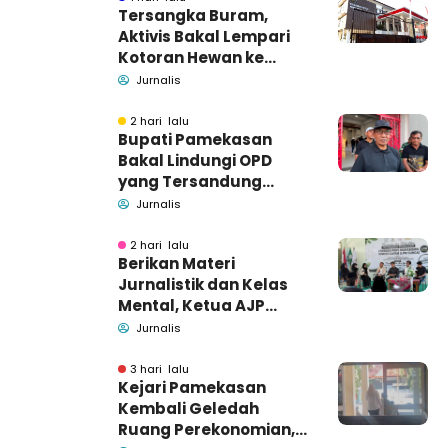
Tersangka Buram,
Aktivis Bakal Lempari
Kotoran Hewan ke
Kantor Kejari
Jurnalis
Pamekasan
2 hari lalu
Bupati Pamekasan
Bakal Lindungi OPD
yang Tersandung
Dugaan Korupsi
Jurnalis
2 hari lalu
Berikan Materi
Jurnalistik dan Kelas
Mental, Ketua AJP
Bakar Semangat LPM
Jurnalis
Se-Madura
3 hari lalu
Kejari Pamekasan
Kembali Geledah
Ruang Perekonomian,