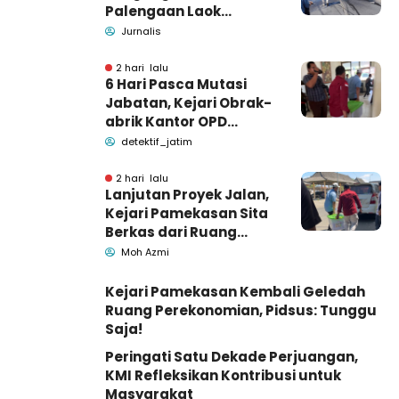
Palengaan Laok
Pamekasan Meninggal
Jurnalis
Dunia
2 hari lalu
6 Hari Pasca Mutasi
Jabatan, Kejari Obrak-
abrik Kantor OPD
Pemkab Pamekasan
detektif_jatim
2 hari lalu
Lanjutan Proyek Jalan,
Kejari Pamekasan Sita
Berkas dari Ruang
Pemkab Pamekasan
Moh Azmi
Kejari Pamekasan Kembali Geledah
Ruang Perekonomian, Pidsus: Tunggu
Saja!
Peringati Satu Dekade Perjuangan,
KMI Refleksikan Kontribusi untuk
Masyarakat