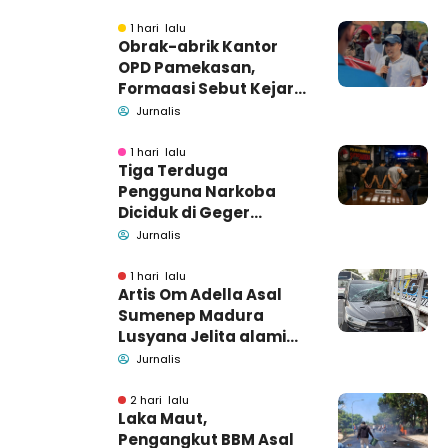
1 hari lalu
Obrak-abrik Kantor
OPD Pamekasan,
Formaasi Sebut Kejari
Pamekasan
Jurnalis
Pendamping DBHCHT
1 hari lalu
Tiga Terduga
Pengguna Narkoba
Diciduk di Geger
Bangkalan, Polisi Masih
Jurnalis
Tutup Identitas dan
Barang Bukti
1 hari lalu
Artis Om Adella Asal
Sumenep Madura
Lusyana Jelita alami
kecelakaan di Wonogiri
Jurnalis
2 hari lalu
Laka Maut,
Pengangkut BBM Asal