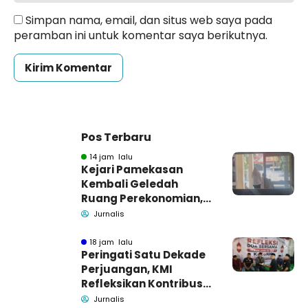
Simpan nama, email, dan situs web saya pada
peramban ini untuk komentar saya berikutnya.
Pos Terbaru
14 jam lalu
Kejari Pamekasan
Kembali Geledah
Ruang Perekonomian,
Pidsus: Tunggu Saja!
Jurnalis
18 jam lalu
Peringati Satu Dekade
Perjuangan, KMI
Refleksikan Kontribusi
untuk Masyarakat
Jurnalis