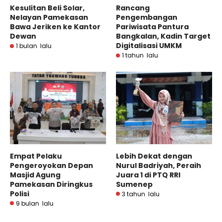
Kesulitan Beli Solar,
Rancang
Nelayan Pamekasan
Pengembangan
Bawa Jeriken ke Kantor
Pariwisata Pantura
Dewan
Bangkalan, Kadin Target
Digitalisasi UMKM
1 bulan lalu
1 tahun lalu
Empat Pelaku
Lebih Dekat dengan
Pengeroyokan Depan
Nurul Badriyah, Peraih
Masjid Agung
Juara 1 di PTQ RRI
Pamekasan Diringkus
Sumenep
Polisi
3 tahun lalu
9 bulan lalu