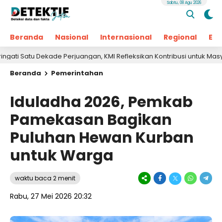
Sabtu, 08 Agu 2026
Beranda
Nasional
Internasional
Regional
Ek
tu Dekade Perjuangan, KMI Refleksikan Kontribusi untuk Masyarakat
Beranda
Pemerintahan
Iduladha 2026, Pemkab
Pamekasan Bagikan
Puluhan Hewan Kurban
untuk Warga
waktu baca 2 menit
Rabu, 27 Mei 2026 20:32