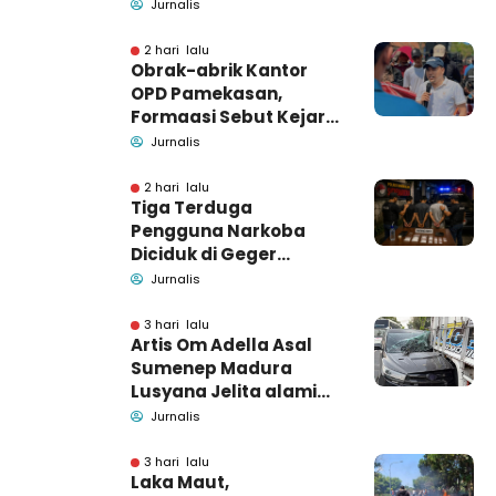
untuk Masyarakat
Jurnalis
2 hari lalu
Obrak-abrik Kantor
OPD Pamekasan,
Formaasi Sebut Kejari
Pamekasan
Jurnalis
Pendamping DBHCHT
2 hari lalu
Tiga Terduga
Pengguna Narkoba
Diciduk di Geger
Bangkalan, Polisi Masih
Jurnalis
Tutup Identitas dan
Barang Bukti
3 hari lalu
Artis Om Adella Asal
Sumenep Madura
Lusyana Jelita alami
kecelakaan di Wonogiri
Jurnalis
3 hari lalu
Laka Maut,