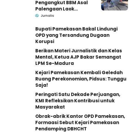
Pengangkut BBM Asal
Palengaan Laok
Pamekasan Meninggal
Jurnalis
Dunia
Bupati Pamekasan Bakal Lindungi
OPD yang Tersandung Dugaan
Korupsi
Berikan Materi Jurnalistik dan Kelas
Mental, Ketua AJP Bakar Semangat
LPM Se-Madura
Kejari Pamekasan Kembali Geledah
Ruang Perekonomian, Pidsus: Tunggu
Saja!
Peringati Satu Dekade Perjuangan,
KMI Refleksikan Kontribusi untuk
Masyarakat
Obrak-abrik Kantor OPD Pamekasan,
Formaasi Sebut Kejari Pamekasan
Pendamping DBHCHT