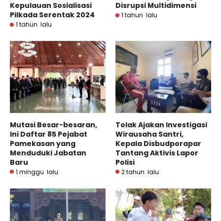
Kepulauan Sosialisasi
Disrupsi Multidimensi
Pilkada Serentak 2024
1 tahun lalu
1 tahun lalu
Mutasi Besar-besaran,
Tolak Ajakan Investigasi
Ini Daftar 85 Pejabat
Wirausaha Santri,
Pamekasan yang
Kepala Disbudporapar
Menduduki Jabatan
Tantang Aktivis Lapor
Baru
Polisi
1 minggu lalu
2 tahun lalu