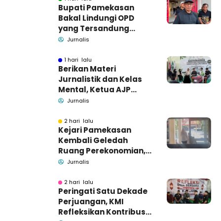
Bupati Pamekasan
Bakal Lindungi OPD
yang Tersandung
Dugaan Korupsi
Jurnalis
1 hari lalu
Berikan Materi
Jurnalistik dan Kelas
Mental, Ketua AJP
Bakar Semangat LPM
Jurnalis
Se-Madura
2 hari lalu
Kejari Pamekasan
Kembali Geledah
Ruang Perekonomian,
Pidsus: Tunggu Saja!
Jurnalis
2 hari lalu
Peringati Satu Dekade
Perjuangan, KMI
Refleksikan Kontribusi