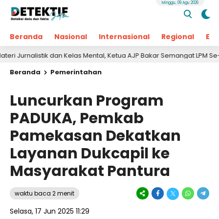
Minggu, 09 Agu 2026
Beranda
Nasional
Internasional
Regional
Ek
alistik dan Kelas Mental, Ketua AJP Bakar Semangat LPM Se-Madura
Beranda
Pemerintahan
Luncurkan Program
PADUKA, Pemkab
Pamekasan Dekatkan
Layanan Dukcapil ke
Masyarakat Pantura
waktu baca 2 menit
Selasa, 17 Jun 2025 11:29