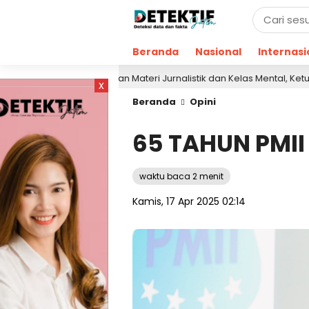
Beranda
Nasional
Internasi
Berikan Materi Jurnalistik dan Kelas Mental, Ketua AJP Bakar 
lalu
x
Beranda
Opini
65 TAHUN PMI
waktu baca 2 menit
Kamis, 17 Apr 2025 02:14