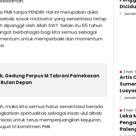
 keislaman.
Dicidu
a PMII tanpa PENDIRI. Hal ini merupakan duka
Bangka
Jurnali
 sebab sosok motivator yang senantiasa tetap
Masih
h dipanggil oleh Allah SWT. Selain itu 65 tahun
dan B
angat berbahagia bagi kita semua sebagai
 momentum untuk memperbaiki dan momentum
i.
3 hari 
, Gedung Perpus M Tabrani Pamekasan
Artis 
 Bulan Depan
Sume
Lusyan
kecel
Jurnali
Wonog
rah, maka kita semua harus senantiasa berada
3 hari 
katkan spiritualitas sebagai insan ulul albab
Laka 
sasi untuk terus memperjuangkan kejujuran,
Penga
ujud tri komitmen PMII.
Palen
Pame