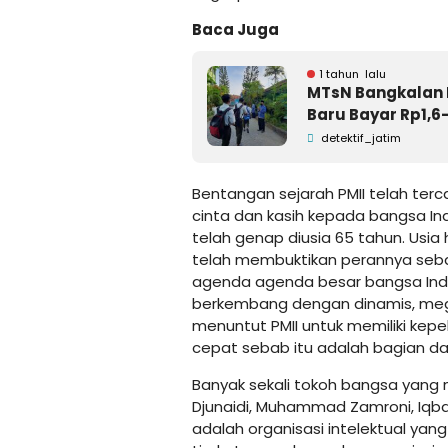
Baca Juga
1 tahun lalu
MTsN Bangkalan D
Baru Bayar Rp1,6-
detektif_jatim
Bentangan sejarah PMII telah terc
cinta dan kasih kepada bangsa Indo
telah genap diusia 65 tahun. Usia 
telah membuktikan perannya sebag
agenda agenda besar bangsa Indon
berkembang dengan dinamis, meg
menuntut PMII untuk memiliki kep
cepat sebab itu adalah bagian dar
Banyak sekali tokoh bangsa yang 
Djunaidi, Muhammad Zamroni, Iqba
adalah organisasi intelektual yang