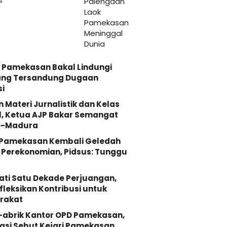
s
ggal Dunia
 Pamekasan Bakal Lindungi
ang Tersandung Dugaan
i
n Materi Jurnalistik dan Kelas
, Ketua AJP Bakar Semangat
e-Madura
i Pamekasan Kembali Geledah
Perekonomian, Pidsus: Tunggu
ati Satu Dekade Perjuangan,
fleksikan Kontribusi untuk
rakat
-abrik Kantor OPD Pamekasan,
asi Sebut Kejari Pamekasan