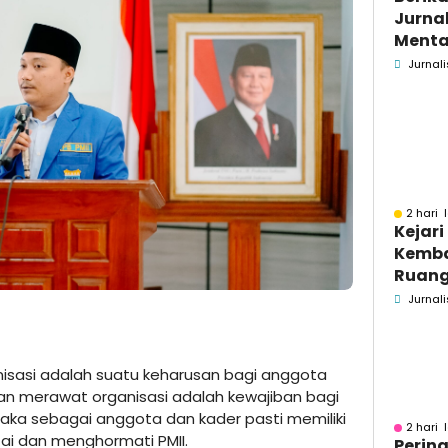
Jurnal
Menta
Bakar
Jurnali
Se-M
2 hari 
Kejar
Kemba
Ruang
Pidsus
Jurnali
isasi adalah suatu keharusan bagi anggota
an merawat organisasi adalah kewajiban bagi
aka sebagai anggota dan kader pasti memiliki
2 hari 
ai dan menghormati PMII.
Pering