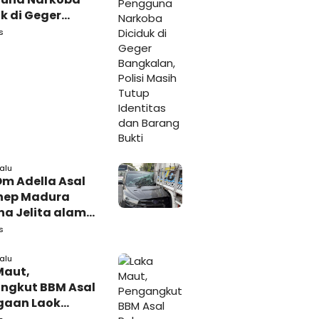
k di Geger
lan, Polisi
s
 Tutup Identitas
arang Bukti
lalu
Om Adella Asal
nep Madura
a Jelita alami
akaan di
s
iri
lalu
Maut,
ngkut BBM Asal
gaan Laok
kasan