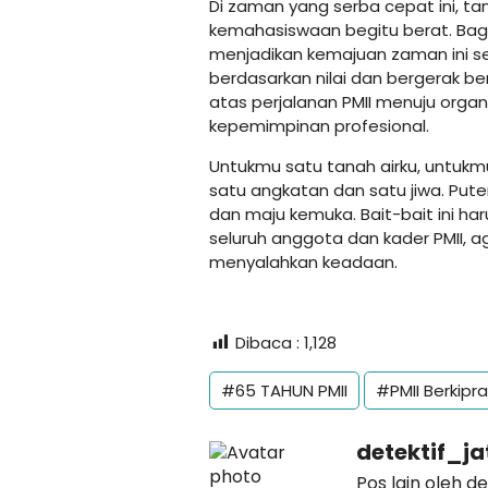
Di zaman yang serba cepat ini, ta
kemahasiswaan begitu berat. Ba
menjadikan kemajuan zaman ini se
berdasarkan nilai dan bergerak be
atas perjalanan PMII menuju org
kepemimpinan profesional.
Untukmu satu tanah airku, untukmu
satu angkatan dan satu jiwa. Put
dan maju kemuka. Bait-bait ini h
seluruh anggota dan kader PMII, 
menyalahkan keadaan.
Dibaca :
1,128
#65 TAHUN PMII
#PMII Berkipr
detektif_j
Pos lain oleh d