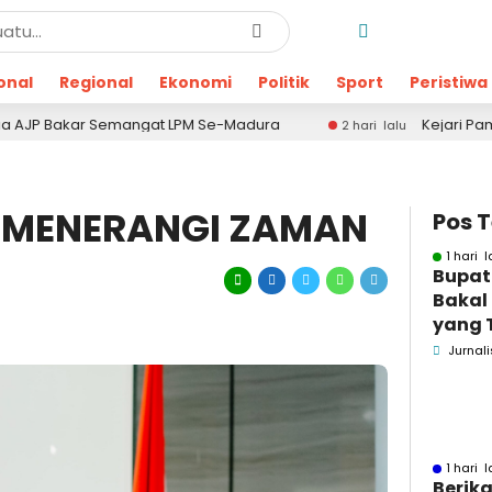
onal
Regional
Ekonomi
Politik
Sport
Peristiwa
Semangat LPM Se-Madura
Kejari Pamekasan Kembali
2 hari lalu
I MENERANGI ZAMAN
Pos 
1 hari l
Bupat
Bakal
yang 
Dugaa
Jurnali
1 hari l
Berika