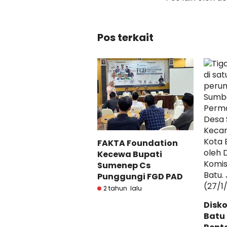
Pos terkait
FAKTA Foundation
Kecewa Bupati
Sumenep Cs
Punggungi FGD PAD
2 tahun lalu
Disk
Batu