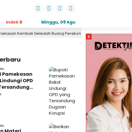
Indek Berita
Opini
Minggu, 09 Agu
Daerah
Pemerintahan
Kri
2026
 Geledah Ruang Perekonomian, Pidsus: Tunggu Saja!
2 hari l
x
Terbaru
alu
i Pamekasan
 Lindungi OPD
Tersandung
n Korupsi
s
alu
n Materi