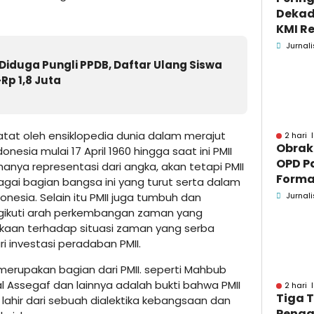
Dekad
KMI Re
Kontri
Jurnali
Masya
iduga Pungli PPDB, Daftar Ulang Siswa
Rp 1,8 Juta
atat oleh ensiklopedia dunia dalam merajut
2 hari 
Obrak
nesia mulai 17 April 1960 hingga saat ini PMII
OPD P
hanya representasi dari angka, akan tetapi PMII
Formaa
ai bagian bangsa ini yang turut serta dalam
Pame
esia. Selain itu PMII juga tumbuh dan
Jurnali
Pend
ikuti arah perkembangan zaman yang
ekaan terhadap situasi zaman yang serba
i investasi peradaban PMII.
merupakan bagian dari PMII. seperti Mahbub
l Assegaf dan lainnya adalah bukti bahwa PMII
2 hari 
Tiga 
 lahir dari sebuah dialektika kebangsaan dan
Pengg