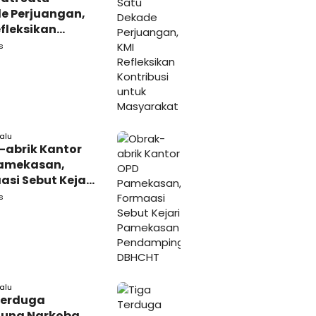
e Perjuangan,
fleksikan
busi untuk
s
rakat
lalu
-abrik Kantor
amekasan,
si Sebut Kejari
kasan
s
amping DBHCHT
lalu
Terduga
una Narkoba