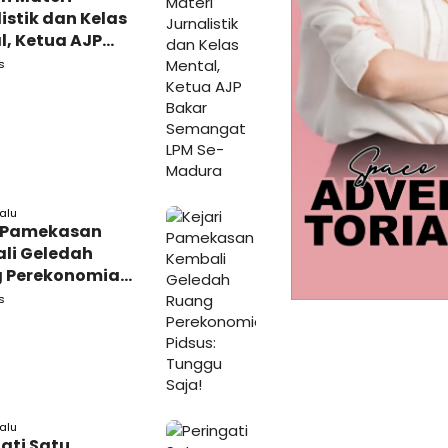
istik dan Kelas
l, Ketua AJP
 Semangat LPM
s
adura
lalu
i Pamekasan
li Geledah
 Perekonomian,
: Tunggu Saja!
s
lalu
ati Satu