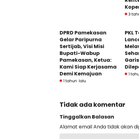
Rente
Kope
3 tah
DPRD Pamekasan
PKL 
Gelar Paripurna
Lanc
Sertijab, Visi Misi
Mela
Bupati-Wabup
Sehar
Pamekasan, Ketua:
Garis
Kami Siap Kerjasama
Dilep
Demi Kemajuan
1 tah
1 tahun lalu
Tidak ada komentar
Tinggalkan Balasan
Alamat email Anda tidak akan di