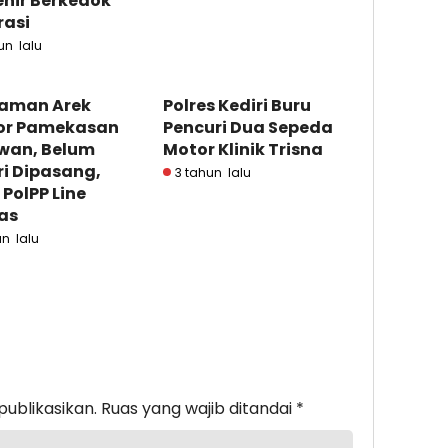
nir Berkedok
rasi
un lalu
Taman Arek
Polres Kediri Buru
or Pamekasan
Pencuri Dua Sepeda
wan, Belum
Motor Klinik Trisna
i Dipasang,
3 tahun lalu
 PolPP Line
as
un lalu
publikasikan.
Ruas yang wajib ditandai
*