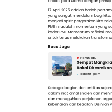
tirakat para ulama dengan prinsip
17 April 2025 adalah harlah pertam
yang sangat mendalam bagi kita,
menjadi spirit pergerakan kita tela
PMII ini adalah momentum yang s
kader PMII. Momentum refleksi,
untuk terus melakukan transformas
Baca Juga
1 tahun lalu
Sempat Mangkrak
Bakal Diresmikan
detektif_jatim
Sebagai bagian dari entitas seja
dalam niat amal shaleh dan mening
dan meneguhkan perjalanan organi
kebenaran dan keadilan. Disinilah w