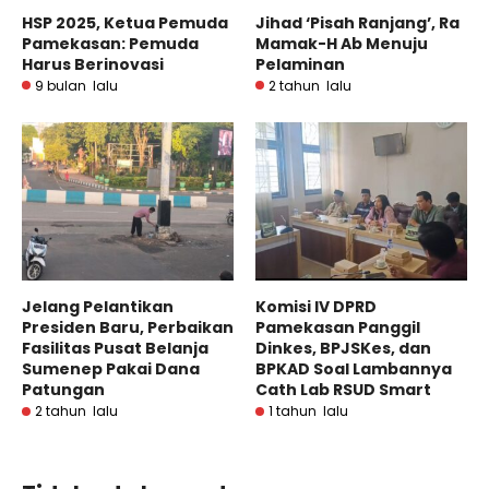
HSP 2025, Ketua Pemuda
Jihad ‘Pisah Ranjang’, Ra
Pamekasan: Pemuda
Mamak-H Ab Menuju
Harus Berinovasi
Pelaminan
9 bulan lalu
2 tahun lalu
Jelang Pelantikan
Komisi IV DPRD
Presiden Baru, Perbaikan
Pamekasan Panggil
Fasilitas Pusat Belanja
Dinkes, BPJSKes, dan
Sumenep Pakai Dana
BPKAD Soal Lambannya
Patungan
Cath Lab RSUD Smart
2 tahun lalu
1 tahun lalu