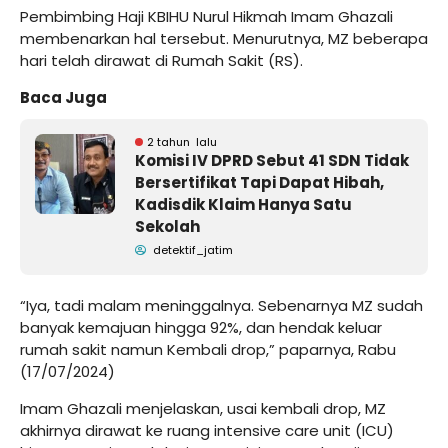
Pembimbing Haji KBIHU Nurul Hikmah Imam Ghazali
membenarkan hal tersebut. Menurutnya, MZ beberapa
hari telah dirawat di Rumah Sakit (RS).
Baca Juga
2 tahun lalu
Komisi IV DPRD Sebut 41 SDN Tidak
Bersertifikat Tapi Dapat Hibah,
Kadisdik Klaim Hanya Satu
Sekolah
detektif_jatim
“Iya, tadi malam meninggalnya. Sebenarnya MZ sudah
banyak kemajuan hingga 92%, dan hendak keluar
rumah sakit namun Kembali drop,” paparnya, Rabu
(17/07/2024)
Imam Ghazali menjelaskan, usai kembali drop, MZ
akhirnya dirawat ke ruang intensive care unit (ICU)