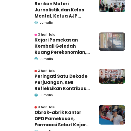
Berikan Materi
Jurnalistik dan Kelas
Mental, Ketua AJP
Bakar Semangat LPM
Jurnalis
Se-Madura
3 hari lalu
Kejari Pamekasan
Kembali Geledah
Ruang Perekonomian,
Pidsus: Tunggu Saja!
Jurnalis
3 hari lalu
Peringati Satu Dekade
Perjuangan, KMI
Refleksikan Kontribusi
untuk Masyarakat
Jurnalis
3 hari lalu
Obrak-abrik Kantor
OPD Pamekasan,
Formaasi Sebut Kejari
Pamekasan