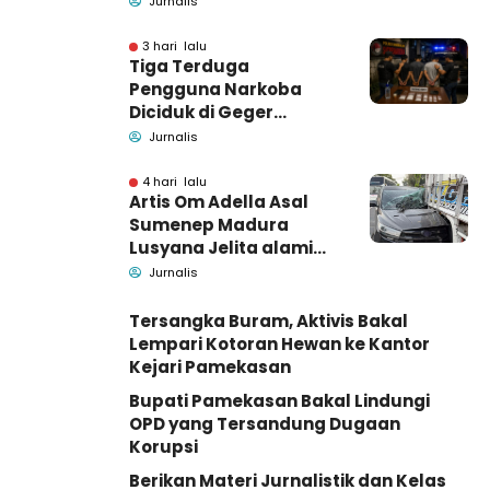
Jurnalis
Pendamping DBHCHT
3 hari lalu
Tiga Terduga
Pengguna Narkoba
Diciduk di Geger
Bangkalan, Polisi Masih
Jurnalis
Tutup Identitas dan
Barang Bukti
4 hari lalu
Artis Om Adella Asal
Sumenep Madura
Lusyana Jelita alami
kecelakaan di Wonogiri
Jurnalis
Tersangka Buram, Aktivis Bakal
Lempari Kotoran Hewan ke Kantor
Kejari Pamekasan
Bupati Pamekasan Bakal Lindungi
OPD yang Tersandung Dugaan
Korupsi
Berikan Materi Jurnalistik dan Kelas