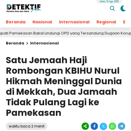
Senin, 10 Agu 2026
Beranda
Nasional
Internasional
Regional
Ek
kasan Bakal Lindungi OPD yang Tersandung Dugaan Korupsi
Beranda
Internasional
Satu Jemaah Haji
Rombongan KBIHU Nurul
Hikmah Meninggal Dunia
di Mekkah, Dua Jamaah
Tidak Pulang Lagi ke
Pamekasan
waktu baca 2 menit