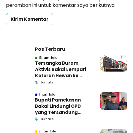
peramban ini untuk komentar saya berikutnya.
Pos Terbaru
15 jam lalu
Tersangka Buram,
Aktivis Bakal Lempari
Kotoran Hewan ke
Kantor Kejari
Jurnalis
Pamekasan
1 hari lalu
Bupati Pamekasan
Bakal Lindungi OPD
yang Tersandung
Dugaan Korupsi
Jurnalis
2 hari lalu