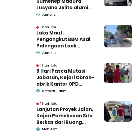
Sumenep Madura
Lusyana Jelita alami
kecelakaan di Wonogiri
Jurnalis
1 hari lalu
Laka Maut,
Pengangkut BBM Asal
Palengaan Laok
Pamekasan Meninggal
Jurnalis
Dunia
1 hari lalu
6 Hari Pasca Mutasi
Jabatan, Kejari Obrak-
abrik Kantor OPD
Pemkab Pamekasan
detektif_jatim
1 hari lalu
Lanjutan Proyek Jalan,
Kejari Pamekasan Sita
Berkas dari Ruang
Pemkab Pamekasan
Moh Azmi