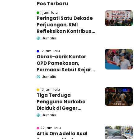
Pos Terbaru
1 jam lalu
Peringati Satu Dekade
Perjuangan, KMI
Refleksikan Kontribusi
untuk Masyarakat
Jurnalis
12 jam lalu
Obrak-abrik Kantor
OPD Pamekasan,
Formaasi Sebut Kejari
Pamekasan
Jurnalis
Pendamping DBHCHT
13 jam lalu
Tiga Terduga
Pengguna Narkoba
Diciduk di Geger
Bangkalan, Polisi Masih
Jurnalis
Tutup Identitas dan
Barang Bukti
22 jam lalu
Artis Om Adella Asal