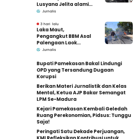
Lusyana Jelita alami
kecelakaan di Wonogiri
Jurnalis
3 hari lalu
Laka Maut,
Pengangkut BBM Asal
Palengaan Laok
Pamekasan Meninggal
Jurnalis
Dunia
Bupati Pamekasan Bakal Lindungi
OPD yang Tersandung Dugaan
Korupsi
Berikan Materi Jurnalistik dan Kelas
Mental, Ketua AJP Bakar Semangat
LPM Se-Madura
Kejari Pamekasan Kembali Geledah
Ruang Perekonomian, Pidsus: Tunggu
Saja!
Peringati Satu Dekade Perjuangan,
KMI Refleksikan Kontribusi untuk