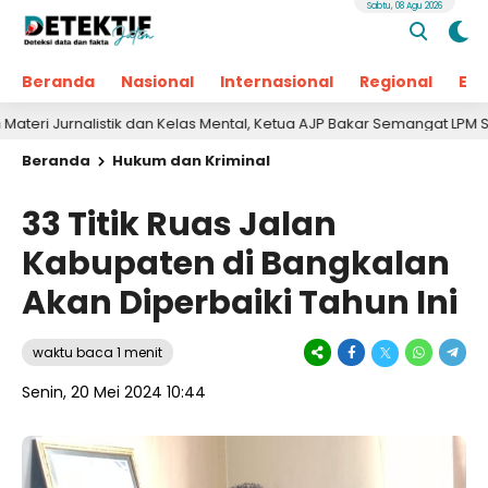
Sabtu, 08 Agu 2026
Beranda
Nasional
Internasional
Regional
Ek
rnalistik dan Kelas Mental, Ketua AJP Bakar Semangat LPM Se-Madura
Beranda
Hukum dan Kriminal
33 Titik Ruas Jalan
Kabupaten di Bangkalan
Akan Diperbaiki Tahun Ini
waktu baca 1 menit
Senin, 20 Mei 2024 10:44