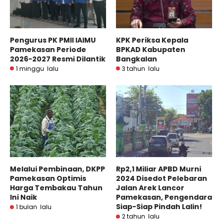
Pengurus PK PMII IAIMU
KPK Periksa Kepala
Pamekasan Periode
BPKAD Kabupaten
2026-2027 Resmi Dilantik
Bangkalan
1 minggu lalu
3 tahun lalu
Melalui Pembinaan, DKPP
Rp2,1 Miliar APBD Murni
Pamekasan Optimis
2024 Disedot Pelebaran
Harga Tembakau Tahun
Jalan Arek Lancor
Ini Naik
Pamekasan, Pengendara
Siap-Siap Pindah Lalin!
1 bulan lalu
2 tahun lalu