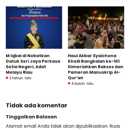
M Iqbal di Nobatkan
Haul Akbar Syaichona
Datuk Seri Jaya Perkasa
Kholil Bangkalan ke-101
Setia Negeri, Adat
Dimeriahkan Baksos dan
Melayu Riau
Pameran Manuskrip Al-
Qur’an
2 tahun lalu
4 bulan lalu
Tidak ada komentar
Tinggalkan Balasan
Alamat email Anda tidak akan dipublikasikan.
Ruas