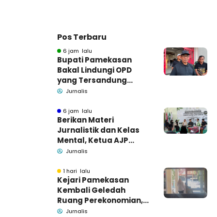
Pos Terbaru
6 jam lalu
Bupati Pamekasan
Bakal Lindungi OPD
yang Tersandung
Dugaan Korupsi
Jurnalis
6 jam lalu
Berikan Materi
Jurnalistik dan Kelas
Mental, Ketua AJP
Bakar Semangat LPM
Jurnalis
Se-Madura
1 hari lalu
Kejari Pamekasan
Kembali Geledah
Ruang Perekonomian,
Pidsus: Tunggu Saja!
Jurnalis