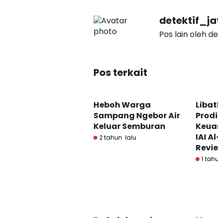
detektif_j
Pos lain oleh d
Pos terkait
Heboh Warga
Libat
Sampang Ngebor Air
Prodi
Keluar Semburan
Keua
IAI A
2 tahun lalu
Revi
1 tah