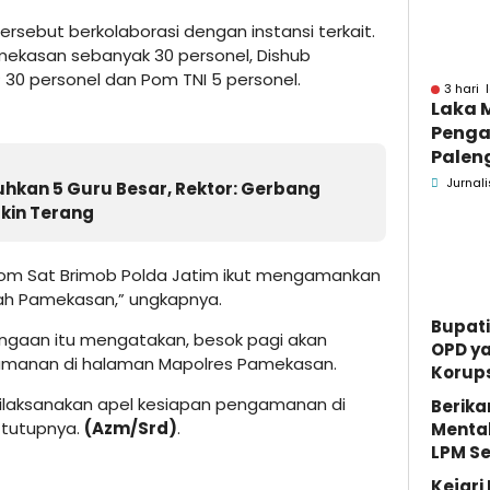
ersebut berkolaborasi dengan instansi terkait.
mekasan sebanyak 30 personel, Dishub
 30 personel dan Pom TNI 5 personel.
3 hari 
Laka 
Penga
Palen
Pame
Jurnali
hkan 5 Guru Besar, Rektor: Gerbang
Menin
kin Terang
k Bom Sat Brimob Polda Jatim ikut mengamankan
yah Pamekasan,” ungkapnya.
Bupati
lengaan itu mengatakan, besok pagi akan
OPD y
gamanan di halaman Mapolres Pamekasan.
Korups
 dilaksanakan apel kesiapan pengamanan di
Berika
 tutupnya.
(Azm/Srd)
.
Mental
LPM S
Kejar