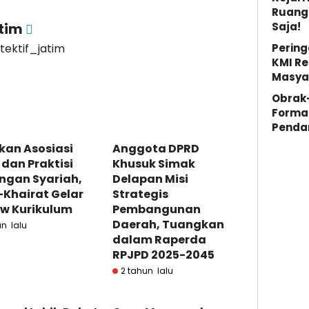
Ruang 
Saja!
atim
Pering
etektif_jatim
KMI Re
Masya
Obrak
Forma
Penda
kan Asosiasi
Anggota DPRD
 dan Praktisi
Khusuk Simak
ngan Syariah,
Delapan Misi
l-Khairat Gelar
Strategis
ew Kurikulum
Pembangunan
Daerah, Tuangkan
un lalu
dalam Raperda
RPJPD 2025-2045
2 tahun lalu