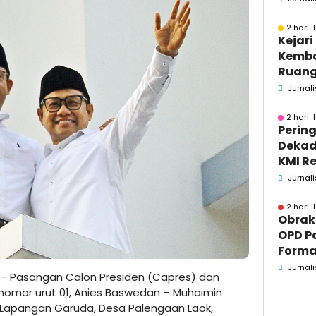
Se-M
2 hari 
Kejar
Kemba
Ruang
Pidsus
Jurnali
2 hari 
Pering
Dekad
KMI Re
Kontri
Jurnali
Masya
2 hari 
Obrak
OPD P
Formaa
Pame
Jurnali
– Pasangan Calon Presiden (Capres) dan
Pend
nomor urut 01, Anies Baswedan – Muhaimin
 Lapangan Garuda, Desa Palengaan Laok,