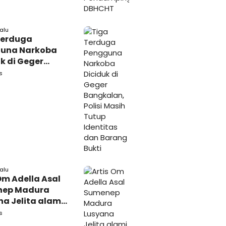
lalu
Terduga
una Narkoba
k di Geger
lan, Polisi
s
 Tutup Identitas
arang Bukti
lalu
Om Adella Asal
nep Madura
a Jelita alami
akaan di
s
iri