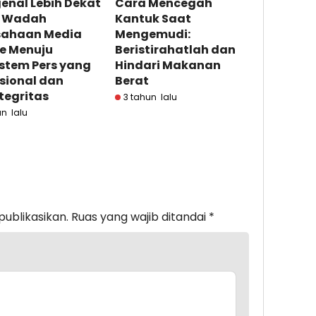
enal Lebih Dekat
Cara Mencegah
, Wadah
Kantuk Saat
sahaan Media
Mengemudi:
ne Menuju
Beristirahatlah dan
stem Pers yang
Hindari Makanan
sional dan
Berat
tegritas
3 tahun lalu
un lalu
publikasikan.
Ruas yang wajib ditandai
*