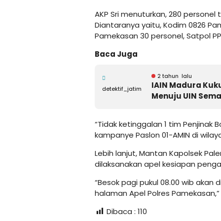
AKP Sri menuturkan, 280 personel t
Diantaranya yaitu, Kodim 0826 Pa
Pamekasan 30 personel, Satpol PP
Baca Juga
2 tahun lalu
IAIN Madura Kuku
detektif_jatim
Menuju UIN Sema
“Tidak ketinggalan 1 tim Penjina
kampanye Paslon 01-AMIN di wila
Lebih lanjut, Mantan Kapolsek Pa
dilaksanakan apel kesiapan pen
“Besok pagi pukul 08.00 wib akan
halaman Apel Polres Pamekasan,”
Dibaca :
110