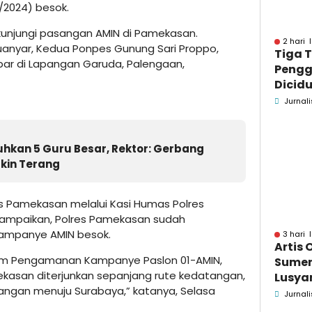
/2024) besok.
kunjungi pasangan AMIN di Pamekasan.
2 hari 
anyar, Kedua Ponpes Gunung Sari Proppo,
Tiga 
ar di Lapangan Garuda, Palengaan,
Pengg
Dicidu
Bangka
Jurnali
Masih
dan B
hkan 5 Guru Besar, Rektor: Gerbang
kin Terang
s Pamekasan melalui Kasi Humas Polres
yampaikan, Polres Pamekasan sudah
ampanye AMIN besok.
3 hari 
Artis 
am Pengamanan Kampanye Paslon 01-AMIN,
Sume
ekasan diterjunkan sepanjang rute kedatangan,
Lusyan
langan menuju Surabaya,” katanya, Selasa
kecel
Jurnali
Wonog