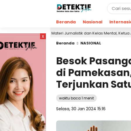
Beranda
Nasional
Internasi
Berikan Materi Jurnalistik dan Kelas Mental, Ketua AJP Bakar 
alu
x
Beranda
NASIONAL
Besok Pasang
di Pamekasan,
Terjunkan Sat
waktu baca 1 menit
Selasa, 30 Jan 2024 15:16