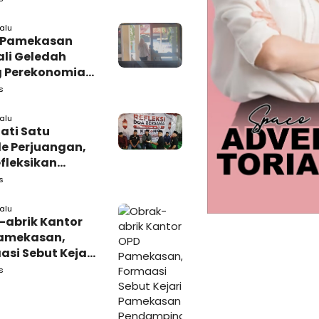
adura
lalu
i Pamekasan
li Geledah
 Perekonomian,
: Tunggu Saja!
s
lalu
ati Satu
e Perjuangan,
fleksikan
busi untuk
s
rakat
lalu
-abrik Kantor
amekasan,
si Sebut Kejari
kasan
s
amping DBHCHT