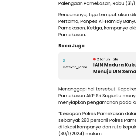
Palengaan Pamekasan, Rabu (31/1
Rencananya, tiga tempat akan di
Pertama, Ponpes Al-Hamidy Banyu
Pamekasan. Ketiga, kampanye akb
Pamekasan.
Baca Juga
2 tahun lalu
IAIN Madura Kuku
detektif_jatim
Menuju UIN Sema
Menanggapi hal tersebut, Kapolre
Pamekasan AKP Sri Sugiarto men
menyiapkan pengamanan pada k
“Kesiapan Polres Pamekasan dal
sebanyak 280 personil Polres Pam
di lokasi kampanye dan rute kepu
(30/1/2024) malam.