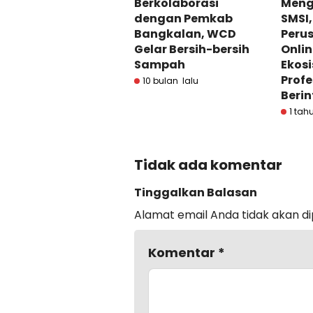
Berkolaborasi
Meng
dengan Pemkab
SMSI
Bangkalan, WCD
Peru
Gelar Bersih-bersih
Onli
Sampah
Ekosi
Profe
10 bulan lalu
Berin
1 tah
Tidak ada komentar
Tinggalkan Balasan
Alamat email Anda tidak akan di
Komentar
*