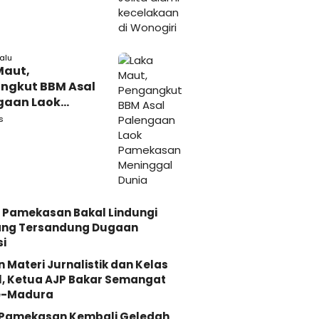
lalu
Maut,
ngkut BBM Asal
gaan Laok
kasan
s
ggal Dunia
 Pamekasan Bakal Lindungi
ang Tersandung Dugaan
i
n Materi Jurnalistik dan Kelas
, Ketua AJP Bakar Semangat
e-Madura
i Pamekasan Kembali Geledah