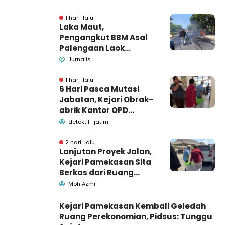
1 hari lalu
Laka Maut,
Pengangkut BBM Asal
Palengaan Laok
Pamekasan Meninggal
Jurnalis
Dunia
1 hari lalu
6 Hari Pasca Mutasi
Jabatan, Kejari Obrak-
abrik Kantor OPD
Pemkab Pamekasan
detektif_jatim
2 hari lalu
Lanjutan Proyek Jalan,
Kejari Pamekasan Sita
Berkas dari Ruang
Pemkab Pamekasan
Moh Azmi
Kejari Pamekasan Kembali Geledah
Ruang Perekonomian, Pidsus: Tunggu