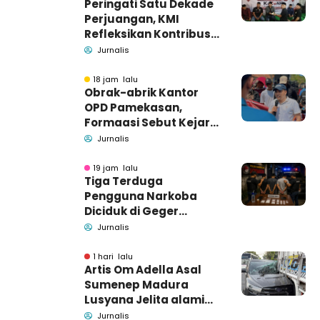
Peringati Satu Dekade
Perjuangan, KMI
Refleksikan Kontribusi
untuk Masyarakat
Jurnalis
18 jam lalu
Obrak-abrik Kantor
OPD Pamekasan,
Formaasi Sebut Kejari
Pamekasan
Jurnalis
Pendamping DBHCHT
19 jam lalu
Tiga Terduga
Pengguna Narkoba
Diciduk di Geger
Bangkalan, Polisi Masih
Jurnalis
Tutup Identitas dan
Barang Bukti
1 hari lalu
Artis Om Adella Asal
Sumenep Madura
Lusyana Jelita alami
kecelakaan di Wonogiri
Jurnalis