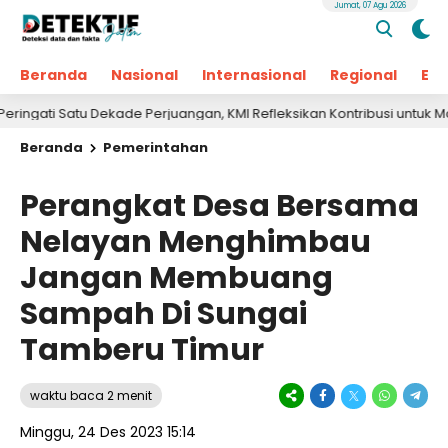
Jumat, 07 Agu 2026
Beranda
Nasional
Internasional
Regional
Ek
atu Dekade Perjuangan, KMI Refleksikan Kontribusi untuk Masyarakat
Beranda
Pemerintahan
Perangkat Desa Bersama
Nelayan Menghimbau
Jangan Membuang
Sampah Di Sungai
Tamberu Timur
waktu baca 2 menit
Minggu, 24 Des 2023 15:14