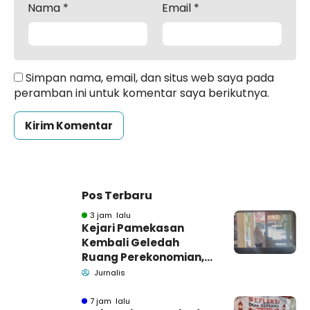
Nama
*
Email
*
Simpan nama, email, dan situs web saya pada
peramban ini untuk komentar saya berikutnya.
Pos Terbaru
3 jam lalu
Kejari Pamekasan
Kembali Geledah
Ruang Perekonomian,
Pidsus: Tunggu Saja!
Jurnalis
7 jam lalu