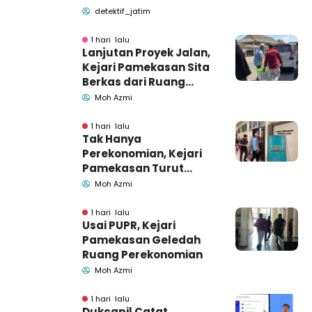
Pemkab Pamekasan
detektif_jatim
1 hari lalu
Lanjutan Proyek Jalan,
Kejari Pamekasan Sita
Berkas dari Ruang
Pemkab Pamekasan
Moh Azmi
1 hari lalu
Tak Hanya
Perekonomian, Kejari
Pamekasan Turut
Geledah Ruang
Moh Azmi
Pengadaan Barang-
Jasa
1 hari lalu
Usai PUPR, Kejari
Pamekasan Geledah
Ruang Perekonomian
Moh Azmi
1 hari lalu
Dukcapil Catat