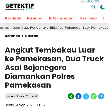
Kamis, 06 Agu 2026
Beranda
Nasional
Internasional
Regional
Ek
ka Maut, Pengangkut BBM Asal Palengaan Laok Pamekasan Meningga
Beranda
Daerah
Angkut Tembakau Luar
ke Pamekasan, Dua Truck
Asal Bojonegoro
Diamankan Polres
Pamekasan
waktu baca 2 menit
Senin, 4 Sep 2023 09:36