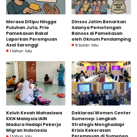
Merasa Ditipu Hingga
Dinsos Jatim Benarkan
Puluhan Juta, Pria
Adanya Pemotongan
Pamekasan Bakal
Bansos di Pamekasan
Laporkan Perempuan
oleh Oknum Pendamping
Asal Saronggi
8 bulan lalu
1 tahun lalu
Keluh Kesah Mahasiswa
Deklarasi Women Center
KKN Malaysia IAIN
Sumenep: Langkah
Madura Hadapi Pekerja
Strategis Menghadapi
Migran Indonesia
Krisis Kekerasan
Perempuan di Sumenep
1 tahun lalu