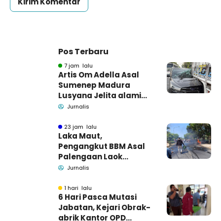
Pos Terbaru
7 jam lalu
Artis Om Adella Asal
Sumenep Madura
Lusyana Jelita alami
kecelakaan di Wonogiri
Jurnalis
23 jam lalu
Laka Maut,
Pengangkut BBM Asal
Palengaan Laok
Pamekasan Meninggal
Jurnalis
Dunia
1 hari lalu
6 Hari Pasca Mutasi
Jabatan, Kejari Obrak-
abrik Kantor OPD