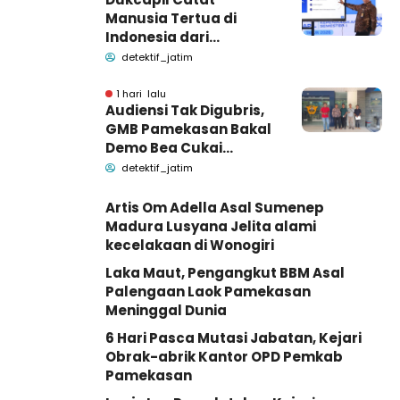
Manusia Tertua di
Indonesia dari
Bangkalan dan
detektif_jatim
Pamekasan Madura
1 hari lalu
Audiensi Tak Digubris,
GMB Pamekasan Bakal
Demo Bea Cukai
Madura
detektif_jatim
Artis Om Adella Asal Sumenep
Madura Lusyana Jelita alami
kecelakaan di Wonogiri
Laka Maut, Pengangkut BBM Asal
Palengaan Laok Pamekasan
Meninggal Dunia
6 Hari Pasca Mutasi Jabatan, Kejari
Obrak-abrik Kantor OPD Pemkab
Pamekasan