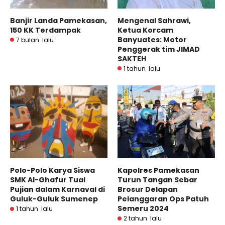
Banjir Landa Pamekasan,
Mengenal Sahrawi,
150 KK Terdampak
Ketua Korcam
Banyuates: Motor
7 bulan lalu
Penggerak tim JIMAD
SAKTEH
1 tahun lalu
Polo-Polo Karya Siswa
Kapolres Pamekasan
SMK Al-Ghafur Tuai
Turun Tangan Sebar
Pujian dalam Karnaval di
Brosur Delapan
Guluk-Guluk Sumenep
Pelanggaran Ops Patuh
Semeru 2024
1 tahun lalu
2 tahun lalu