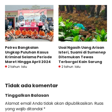
Polres Bangkalan
Usai Ngasih Uang Arisan
Ungkap Puluhan Kasus
Isteri, Suami di Sumenep
Kriminal Selama Periode
Ditemukan Tewas
Maret Hingga April 2024
Terborgol Kain Sarung
2 tahun lalu
2 tahun lalu
Tidak ada komentar
Tinggalkan Balasan
Alamat email Anda tidak akan dipublikasikan.
Ruas
yang wajib ditandai
*