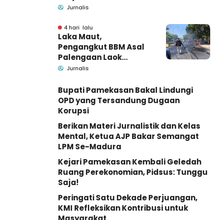
kecelakaan di Wonogiri
Jurnalis
4 hari lalu
Laka Maut,
Pengangkut BBM Asal
Palengaan Laok
Pamekasan Meninggal
Jurnalis
Dunia
Bupati Pamekasan Bakal Lindungi
OPD yang Tersandung Dugaan
Korupsi
Berikan Materi Jurnalistik dan Kelas
Mental, Ketua AJP Bakar Semangat
LPM Se-Madura
Kejari Pamekasan Kembali Geledah
Ruang Perekonomian, Pidsus: Tunggu
Saja!
Peringati Satu Dekade Perjuangan,
KMI Refleksikan Kontribusi untuk
Masyarakat