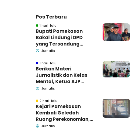
Pos Terbaru
1 hari lalu
Bupati Pamekasan
Bakal Lindungi OPD
yang Tersandung
Dugaan Korupsi
Jurnalis
1 hari lalu
Berikan Materi
Jurnalistik dan Kelas
Mental, Ketua AJP
Bakar Semangat LPM
Jurnalis
Se-Madura
2 hari lalu
Kejari Pamekasan
Kembali Geledah
Ruang Perekonomian,
Pidsus: Tunggu Saja!
Jurnalis