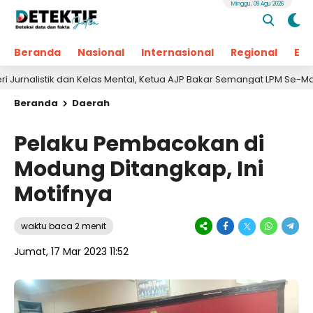
Minggu, 09 Agu 2026
Beranda
Nasional
Internasional
Regional
Ek
tik dan Kelas Mental, Ketua AJP Bakar Semangat LPM Se-Madura
Beranda
Daerah
Pelaku Pembacokan di
Modung Ditangkap, Ini
Motifnya
waktu baca 2 menit
Jumat, 17 Mar 2023 11:52