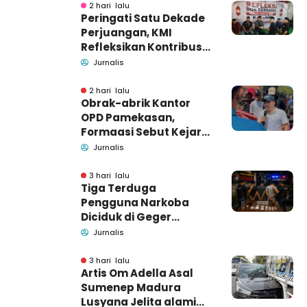
2 hari lalu
Peringati Satu Dekade
Perjuangan, KMI
Refleksikan Kontribusi
untuk Masyarakat
Jurnalis
2 hari lalu
Obrak-abrik Kantor
OPD Pamekasan,
Formaasi Sebut Kejari
Pamekasan
Jurnalis
Pendamping DBHCHT
3 hari lalu
Tiga Terduga
Pengguna Narkoba
Diciduk di Geger
Bangkalan, Polisi Masih
Jurnalis
Tutup Identitas dan
Barang Bukti
3 hari lalu
Artis Om Adella Asal
Sumenep Madura
Lusyana Jelita alami