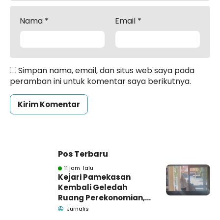
Nama
*
Email
*
Simpan nama, email, dan situs web saya pada
peramban ini untuk komentar saya berikutnya.
Pos Terbaru
11 jam lalu
Kejari Pamekasan
Kembali Geledah
Ruang Perekonomian,
Pidsus: Tunggu Saja!
Jurnalis