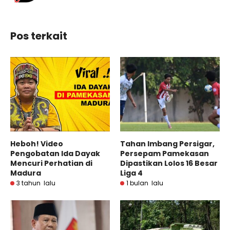
Pos terkait
Heboh! Video
Tahan Imbang Persigar,
Pengobatan Ida Dayak
Persepam Pamekasan
Mencuri Perhatian di
Dipastikan Lolos 16 Besar
Madura
Liga 4
3 tahun lalu
1 bulan lalu