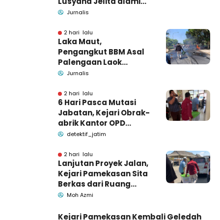
Lusyana Jelita alami
kecelakaan di Wonogiri
Jurnalis
2 hari lalu
Laka Maut,
Pengangkut BBM Asal
Palengaan Laok
Pamekasan Meninggal
Jurnalis
Dunia
2 hari lalu
6 Hari Pasca Mutasi
Jabatan, Kejari Obrak-
abrik Kantor OPD
Pemkab Pamekasan
detektif_jatim
2 hari lalu
Lanjutan Proyek Jalan,
Kejari Pamekasan Sita
Berkas dari Ruang
Pemkab Pamekasan
Moh Azmi
Kejari Pamekasan Kembali Geledah