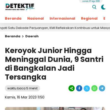
Jumat, 07 Agu 2026
Beranda
Nasional
Internasional
Regional
Ek
de Perjuangan, KMI Refleksikan Kontribusi untuk Masyarakat
1
Beranda
Daerah
Keroyok Junior Hingga
Meninggal Dunia, 9 Santri
di Bangkalan Jadi
Tersangka
waktu baca 5 menit
Kamis, 16 Mar 2023 11:50