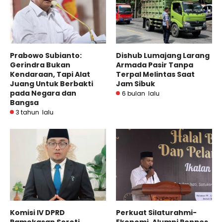
Prabowo Subianto:
Dishub Lumajang Larang
Gerindra Bukan
Armada Pasir Tanpa
Kendaraan, Tapi Alat
Terpal Melintas Saat
Juang Untuk Berbakti
Jam Sibuk
pada Negara dan
6 bulan lalu
Bangsa
3 tahun lalu
Komisi IV DPRD
Perkuat Silaturahmi-