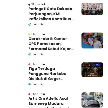
15 jam lalu
Peringati Satu Dekade
Perjuangan, KMI
Refleksikan Kontribusi
untuk Masyarakat
Jurnalis
1 hari lalu
Obrak-abrik Kantor
OPD Pamekasan,
Formaasi Sebut Kejari
Pamekasan
Jurnalis
Pendamping DBHCHT
1 hari lalu
Tiga Terduga
Pengguna Narkoba
Diciduk di Geger
Bangkalan, Polisi Masih
Jurnalis
Tutup Identitas dan
Barang Bukti
1 hari lalu
Artis Om Adella Asal
Sumenep Madura