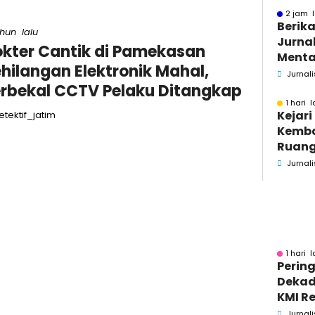
2 jam l
Berika
ahun lalu
Jurnal
kter Cantik di Pamekasan
Menta
hilangan Elektronik Mahal,
Bakar
Jurnali
rbekal CCTV Pelaku Ditangkap
Se-M
1 hari l
Kejar
tektif_jatim
Kemba
Ruang
Pidsus
Jurnali
1 hari l
Pering
Dekad
KMI Re
Kontri
Jurnali