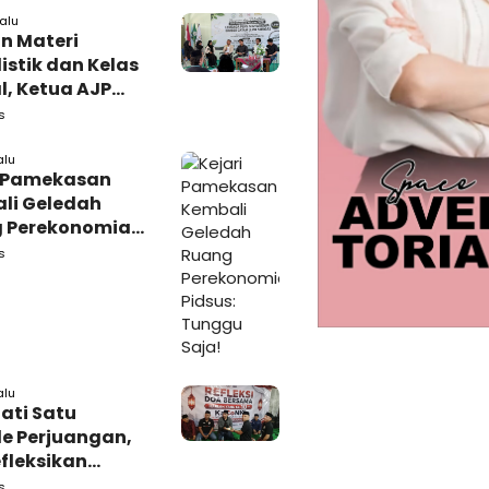
alu
n Materi
istik dan Kelas
l, Ketua AJP
 Semangat LPM
s
adura
alu
i Pamekasan
li Geledah
 Perekonomian,
: Tunggu Saja!
s
alu
ati Satu
e Perjuangan,
fleksikan
busi untuk
s