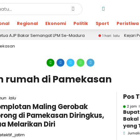
onal
Regional
Ekonomi
Politik
Sport
Peristiwa
JP Bakar Semangat LPM Se-Madura
Kejari Pamekasa
1 hari lalu
mekasan
an rumah di Pamekasan
Pos 
hun lalu
mplotan Maling Gerobak
2 jam l
Bupat
rong di Pamekasan Diringkus,
Bakal
a Melarikan Diri
yang 
Dugaa
Jurnali
tektif_jatim