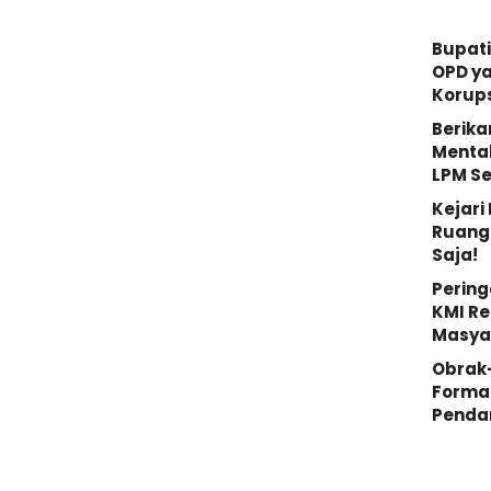
Bupati
OPD y
Korups
Berika
Mental
LPM S
Kejar
Ruang 
Saja!
Pering
KMI Re
Masya
Obrak
Forma
Penda