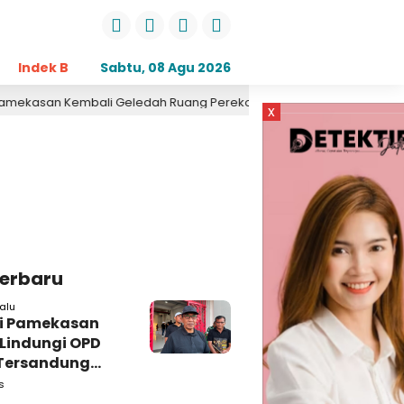
Indek Berita
Sabtu, 08 Agu 2026
Opini
Daerah
Pemerintahan
Kri
n Kembali Geledah Ruang Perekonomian, Pidsus: Tunggu Saja!
x
Terbaru
alu
i Pamekasan
 Lindungi OPD
Tersandung
n Korupsi
s