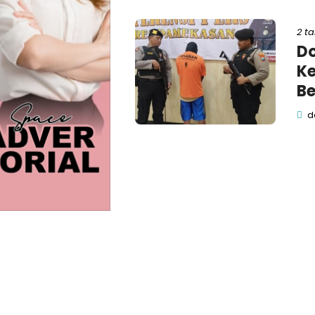
2 t
Do
Ke
Be
de