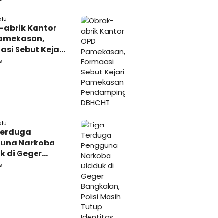
rakat
alu
-abrik Kantor
amekasan,
si Sebut Kejari
kasan
s
amping DBHCHT
alu
Terduga
una Narkoba
k di Geger
lan, Polisi
s
 Tutup Identitas
arang Bukti