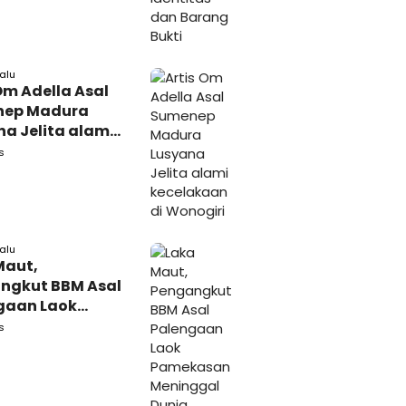
lalu
Om Adella Asal
nep Madura
a Jelita alami
akaan di
s
iri
lalu
Maut,
ngkut BBM Asal
gaan Laok
kasan
s
ggal Dunia