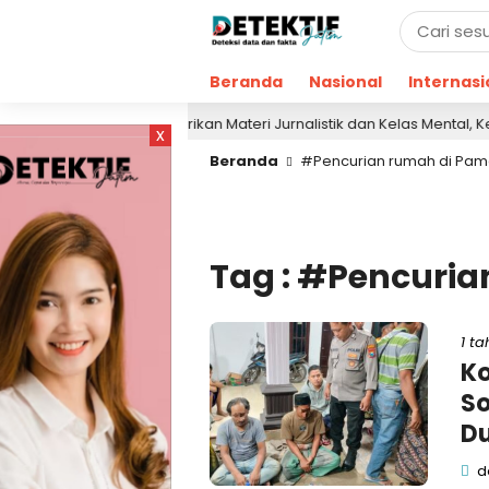
Beranda
Nasional
Internasi
Berikan Materi Jurnalistik dan Kelas Mental, Ketua A
2 jam lalu
x
Beranda
#Pencurian rumah di Pa
Tag : #Pencuri
1 ta
Ko
So
Du
de