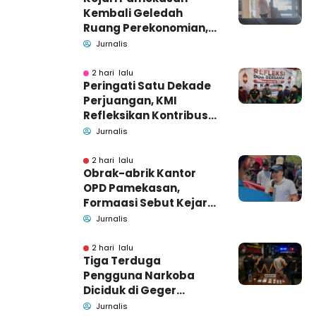
Kembali Geledah
Ruang Perekonomian,
Pidsus: Tunggu Saja!
Jurnalis
2 hari lalu
Peringati Satu Dekade
Perjuangan, KMI
Refleksikan Kontribusi
untuk Masyarakat
Jurnalis
2 hari lalu
Obrak-abrik Kantor
OPD Pamekasan,
Formaasi Sebut Kejari
Pamekasan
Jurnalis
Pendamping DBHCHT
2 hari lalu
Tiga Terduga
Pengguna Narkoba
Diciduk di Geger
Bangkalan, Polisi Masih
Jurnalis