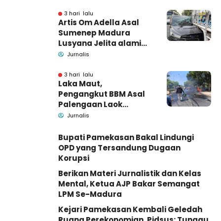
Tutup Identitas dan
Barang Bukti
3 hari lalu
Artis Om Adella Asal
Sumenep Madura
Lusyana Jelita alami
kecelakaan di Wonogiri
Jurnalis
3 hari lalu
Laka Maut,
Pengangkut BBM Asal
Palengaan Laok
Pamekasan Meninggal
Jurnalis
Dunia
Bupati Pamekasan Bakal Lindungi
OPD yang Tersandung Dugaan
Korupsi
Berikan Materi Jurnalistik dan Kelas
Mental, Ketua AJP Bakar Semangat
LPM Se-Madura
Kejari Pamekasan Kembali Geledah
Ruang Perekonomian, Pidsus: Tunggu