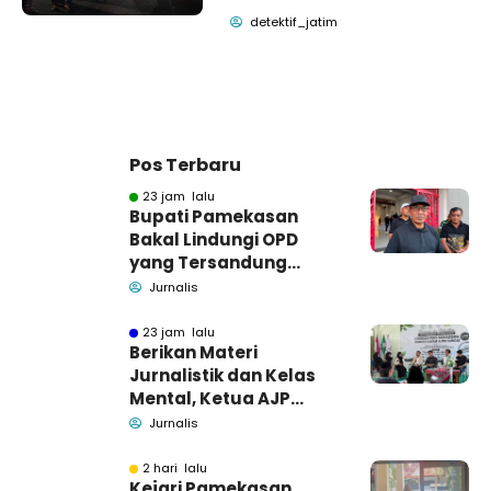
detektif_jatim
Pos Terbaru
23 jam lalu
Bupati Pamekasan
Bakal Lindungi OPD
yang Tersandung
Dugaan Korupsi
Jurnalis
23 jam lalu
Berikan Materi
Jurnalistik dan Kelas
Mental, Ketua AJP
Bakar Semangat LPM
Jurnalis
Se-Madura
2 hari lalu
Kejari Pamekasan